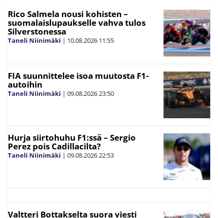
Rico Salmela nousi kohisten –
suomalaislupaukselle vahva tulos
Silverstonessa
Taneli Niinimäki
|
10.08.2026
11:55
FIA suunnittelee isoa muutosta F1-
autoihin
Taneli Niinimäki
|
09.08.2026
23:50
Hurja siirtohuhu F1:ssä – Sergio
Perez pois Cadillacilta?
Taneli Niinimäki
|
09.08.2026
22:53
Valtteri Bottakselta suora viesti