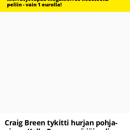
peliin - vain 1 eurolla!
Craig Breen tykitti hurjan pohja-