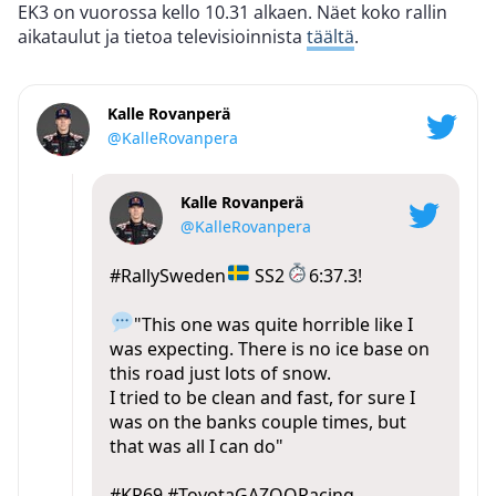
EK3 on vuorossa kello 10.31 alkaen. Näet koko rallin
aikataulut ja tietoa televisioinnista
täältä
.
Kalle Rovanperä
@KalleRovanpera
Kalle Rovanperä
@KalleRovanpera
#RallySweden
SS2
6:37.3!
"This one was quite horrible like I
was expecting. There is no ice base on
this road just lots of snow.
I tried to be clean and fast, for sure I
was on the banks couple times, but
that was all I can do"
#KR69
#ToyotaGAZOORacing