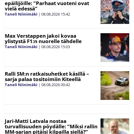
epäilijöille: ”Parhaat vuoteni ovat
vielä edessä”
Taneli Niinimäki
|
08.08.2026
15:42
Max Verstappen jakoi kovaa
ylistystä F1:n nuorelle tähdelle
Taneli Niinimäki
|
08.08.2026
15:03
Ralli SM:n ratkaisuhetket käsillä –
sarja palaa tositoimiin Kiteellä
Taneli Niinimäki
|
08.08.2026
00:42
Jari-Matti Latvala nostaa
turvallisuuden pöydälle: ”Miksi rallin
MM-sarjan pitäisi kilpailla siellä?”