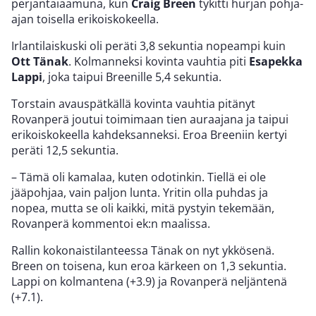
perjantaiaamuna, kun
Craig Breen
tykitti hurjan pohja-
ajan toisella erikoiskokeella.
Irlantilaiskuski oli peräti 3,8 sekuntia nopeampi kuin
Ott Tänak
. Kolmanneksi kovinta vauhtia piti
Esapekka
Lappi
, joka taipui Breenille 5,4 sekuntia.
Torstain avauspätkällä kovinta vauhtia pitänyt
Rovanperä joutui toimimaan tien auraajana ja taipui
erikoiskokeella kahdeksanneksi. Eroa Breeniin kertyi
peräti 12,5 sekuntia.
– Tämä oli kamalaa, kuten odotinkin. Tiellä ei ole
jääpohjaa, vain paljon lunta. Yritin olla puhdas ja
nopea, mutta se oli kaikki, mitä pystyin tekemään,
Rovanperä kommentoi ek:n maalissa.
Rallin kokonaistilanteessa Tänak on nyt ykkösenä.
Breen on toisena, kun eroa kärkeen on 1,3 sekuntia.
Lappi on kolmantena (+3.9) ja Rovanperä neljäntenä
(+7.1).