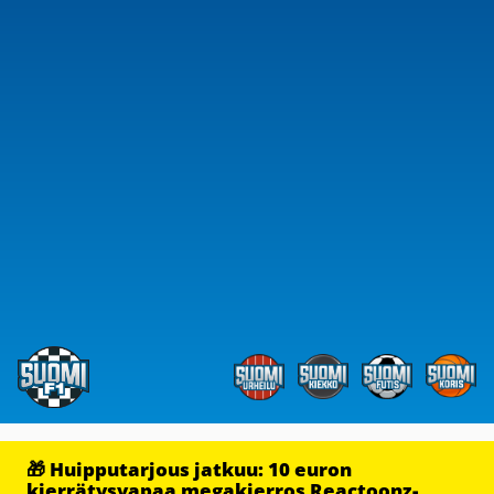
🎁 Huipputarjous jatkuu: 10 euron
kierrätysvapaa megakierros Reactoonz-