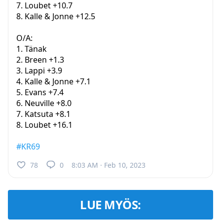
7. Loubet +10.7
8. Kalle & Jonne +12.5
O/A:
1. Tänak
2. Breen +1.3
3. Lappi +3.9
4. Kalle & Jonne +7.1
5. Evans +7.4
6. Neuville +8.0
7. Katsuta +8.1
8. Loubet +16.1
#KR69
78
0
8:03 AM · Feb 10, 2023
LUE MYÖS: