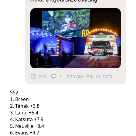
226
3
7:39 AM · Feb 10, 2023
SS2:
1. Breen
2. Tänak +3.8
3. Lappi +5.4
4. Katsuta +7.9
5. Neuville +8.4
6. Evans +9.7