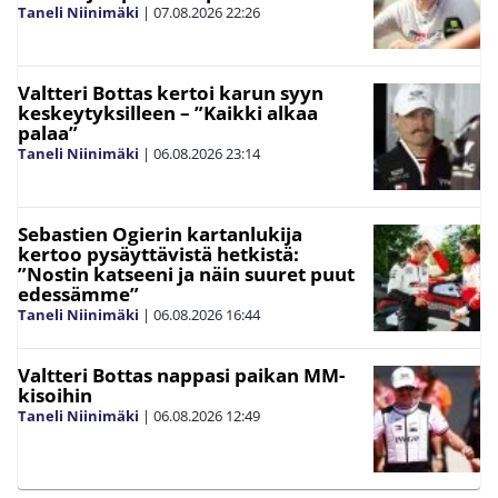
Taneli Niinimäki
|
07.08.2026
22:26
Valtteri Bottas kertoi karun syyn
keskeytyksilleen – ”Kaikki alkaa
palaa”
Taneli Niinimäki
|
06.08.2026
23:14
Sebastien Ogierin kartanlukija
kertoo pysäyttävistä hetkistä:
”Nostin katseeni ja näin suuret puut
edessämme”
Taneli Niinimäki
|
06.08.2026
16:44
Valtteri Bottas nappasi paikan MM-
kisoihin
Taneli Niinimäki
|
06.08.2026
12:49