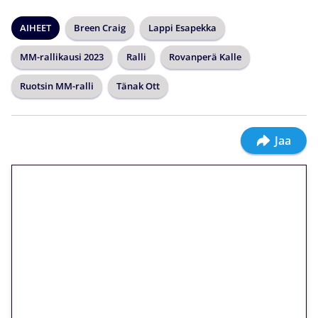
AIHEET
Breen Craig
Lappi Esapekka
MM-rallikausi 2023
Ralli
Rovanperä Kalle
Ruotsin MM-ralli
Tänak Ott
Jaa
🎁 Huipputarjous jatkuu: 10
euron kierrätysvapaa
megakierros Reactoonz-
peliin – vain 1 eurolla!
Peli: Reactoonz
Vain uusille asiakkaille!