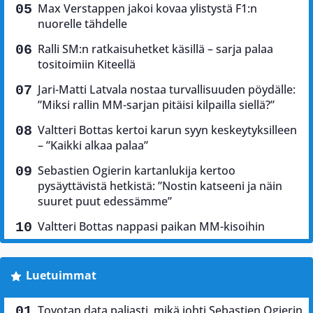
Max Verstappen jakoi kovaa ylistystä F1:n
nuorelle tähdelle
Ralli SM:n ratkaisuhetket käsillä – sarja palaa
tositoimiin Kiteellä
Jari-Matti Latvala nostaa turvallisuuden pöydälle:
”Miksi rallin MM-sarjan pitäisi kilpailla siellä?”
Valtteri Bottas kertoi karun syyn keskeytyksilleen
– ”Kaikki alkaa palaa”
Sebastien Ogierin kartanlukija kertoo
pysäyttävistä hetkistä: ”Nostin katseeni ja näin
suuret puut edessämme”
Valtteri Bottas nappasi paikan MM-kisoihin
Luetuimmat
Toyotan data paljasti, mikä johti Sebastien Ogierin