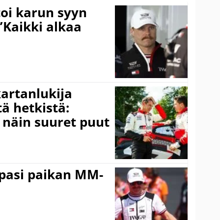
toi karun syyn
”Kaikki alkaa
kartanlukija
ä hetkistä:
a näin suuret puut
ppasi paikan MM-