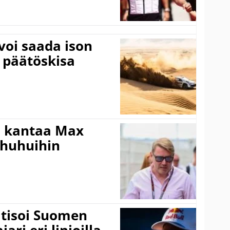
voi saada ison
 päätöskisa
i kantaa Max
ohuhuihin
itisoi Suomen