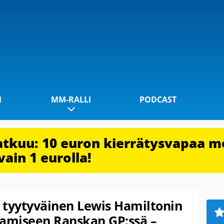
1
MM-RALLI
PODCAST
jatkuu: 10 euron kierrätysvapaa m
vain 1 eurolla!
t tyytyväinen Lewis Hamiltonin
amiseen Ranskan GP:ssä –