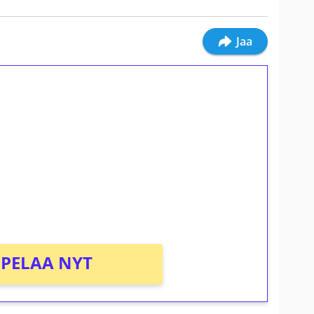
Jaa
ilmaiskierroksia ilman
osta Tuohi 1000 -peliin (arvo 0,20€ per
PELAA NYT