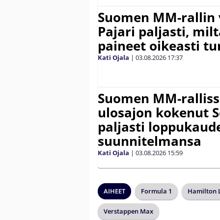
Suomen MM-rallin 
Pajari paljasti, milt
paineet oikeasti tu
Kati Ojala
|
03.08.2026
17:37
Suomen MM-ralliss
ulosajon kokenut S
paljasti loppukaud
suunnitelmansa
Kati Ojala
|
03.08.2026
15:59
AIHEET
Formula 1
Hamilton 
Verstappen Max