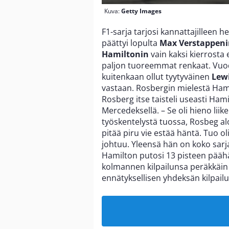
Kuva:
Getty Images
F1-sarja tarjosi kannattajilleen 
päättyi lopulta
Max Verstappen
Hamiltonin
vain kaksi kierrosta
paljon tuoreemmat renkaat. Vu
kuitenkaan ollut tyytyväinen
Lew
vastaan. Rosbergin mielestä Hami
Rosberg itse taisteli useasti Hami
Mercedeksellä. – Se oli hieno lii
työskentelystä tuossa, Rosbeg alo
pitää piru vie estää häntä. Tuo o
johtuu. Yleensä hän on koko sarjan
Hamilton putosi 13 pisteen päähä
kolmannen kilpailunsa peräkkäin 
ennätyksellisen yhdeksän kilpai