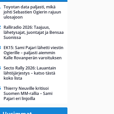
Toyotan data paljasti, mikä
johti Sebastien Ogierin rajuun
ulosajoon
Ralliradio 2026: Taajuus,
lähetysajat, juontajat ja Bensaa
Suonissa
EK15: Sami Pajari lähetti viestin
Ogierille – paljasti aiemmin
Kalle Rovanperän varoituksen
Secto Rally 2026: Lauantain
lähtöjärjestys – katso tästä
koko lista
Thierry Neuville kritisoi
Suomen MM-rallia – Sami
Pajari eri linjoilla
Uusimmat