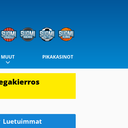
MUUT
PIKAKASINOT
egakierros
Luetuimmat