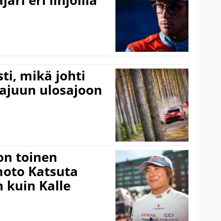
ari eri linjoilla
ti, mikä johti
rajuun ulosajoon
on toinen
amoto Katsuta
 kuin Kalle