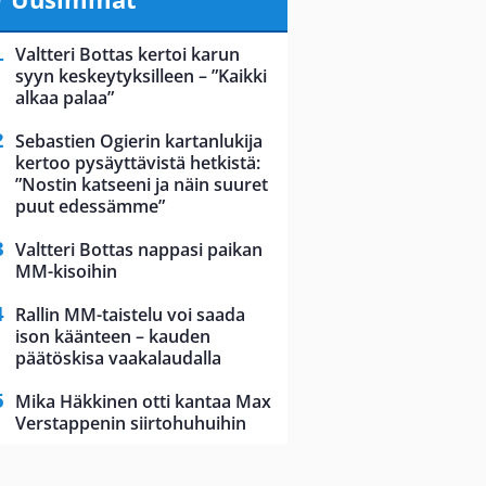
Valtteri Bottas kertoi karun
syyn keskeytyksilleen – ”Kaikki
alkaa palaa”
Sebastien Ogierin kartanlukija
kertoo pysäyttävistä hetkistä:
”Nostin katseeni ja näin suuret
puut edessämme”
Valtteri Bottas nappasi paikan
MM-kisoihin
Rallin MM-taistelu voi saada
ison käänteen – kauden
päätöskisa vaakalaudalla
Mika Häkkinen otti kantaa Max
Verstappenin siirtohuhuihin