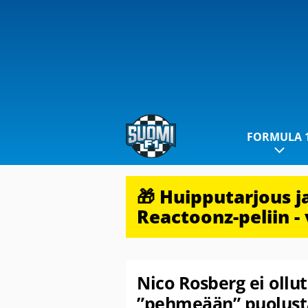
FORMULA 
🎁 Huipputarjous 
Reactoonz-peliin - 
Nico Rosberg ei ollu
”pehmeään” puolust