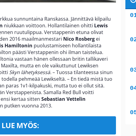
herkkua sunnuntaina Ranskassa. Jännittävä kilpailu
in
niukkaan voittoon. Hollantilainen ohitti
Lewis
 ennen ruutulippua. Verstappenin etuna olivat
oden 2016 maailmanmestari
Nico Rosberg
ei
is Hamiltonin
puolustamiseen hollantilaista
lton päästi Verstappenin ohi ilman taistelua.
ltonia vastaan hänen ollessaan britin tallikaveri
ke Maxilta, mutta en ole vaikuttunut Lewiksen
itti
Skyn lähetyksessä.
– Tuossa tilanteessa sinun
li todella pehmeää Lewikseltä. – En tiedä mistä tuo
 paras 1v1-kilpakuski, mutta tuo ei ollut sitä.
n Verstappenista. Samalla Red Bull voitti
ensi kertaa sitten
Sebastian Vettelin
lun putken vuonna 2013.
LUE MYÖS: