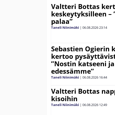
Valtteri Bottas ker
keskeytyksilleen – 
palaa”
Taneli Niinimäki
|
06.08.2026
23:14
Sebastien Ogierin 
kertoo pysäyttävist
”Nostin katseeni j
edessämme”
Taneli Niinimäki
|
06.08.2026
16:44
Valtteri Bottas na
kisoihin
Taneli Niinimäki
|
06.08.2026
12:49