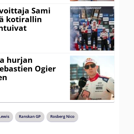
voittaja Sami
ä kotirallin
ntuivat
a hurjan
ebastien Ogier
en
Lewis
Ranskan GP
Rosberg Nico