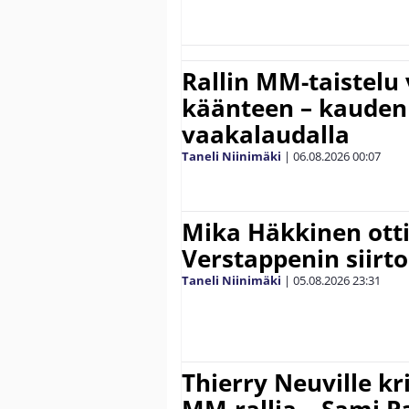
Rallin MM-taistelu 
käänteen – kauden
vaakalaudalla
Taneli Niinimäki
|
06.08.2026
00:07
Mika Häkkinen ott
Verstappenin siirt
Taneli Niinimäki
|
05.08.2026
23:31
Thierry Neuville kr