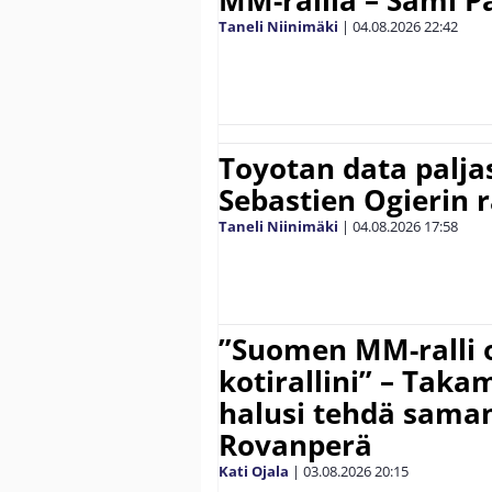
MM-rallia – Sami Paj
Taneli Niinimäki
|
04.08.2026
22:42
Toyotan data paljas
Sebastien Ogierin 
Taneli Niinimäki
|
04.08.2026
17:58
”Suomen MM-ralli 
kotirallini” – Tak
halusi tehdä saman
Rovanperä
Kati Ojala
|
03.08.2026
20:15