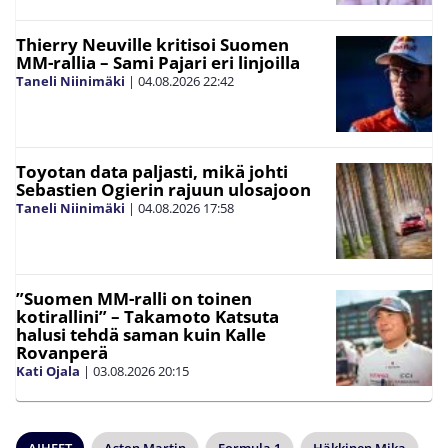
Thierry Neuville kritisoi Suomen
MM-rallia – Sami Pajari eri linjoilla
Taneli Niinimäki
|
04.08.2026
22:42
Toyotan data paljasti, mikä johti
Sebastien Ogierin rajuun ulosajoon
Taneli Niinimäki
|
04.08.2026
17:58
”Suomen MM-ralli on toinen
kotirallini” – Takamoto Katsuta
halusi tehdä saman kuin Kalle
Rovanperä
Kati Ojala
|
03.08.2026
20:15
AIHEET
Aston Martin
Formula 1
Häkkinen Mika