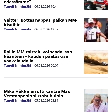
edessämme”
Taneli Niinimäki
|
06.08.2026
16:44
Valtteri Bottas nappasi paikan MM-
kisoihin
Taneli Niinimäki
|
06.08.2026
12:49
Rallin MM-taistelu voi saada ison
käänteen – kauden päätöskisa
vaakalaudalla
Taneli Niinimäki
|
06.08.2026
00:07
Mika Häkkinen otti kantaa Max
Verstappenin siirtohuhuihin
Taneli Niinimäki
|
05.08.2026
23:31