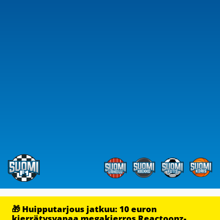
🎁 Huipputarjous jatkuu: 10 euron
kierrätysvapaa megakierros Reactoonz-