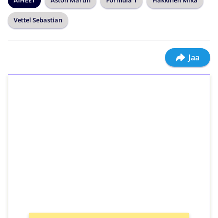
Vettel Sebastian
Jaa
1€ = 10€ arvosta
ilmaiskierroksia ilman
kierrätystä!
Talleta 1€
Saat heti 50 ilmaiskierrosta Tuohi 1000 -
peliin (arvo 0,20€ per kierros)!
Ei kierrätysvaatimusta!