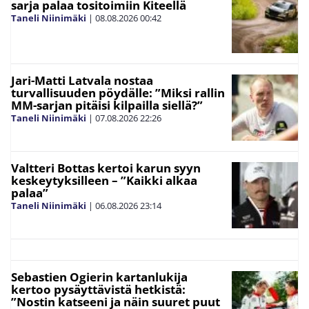
sarja palaa tositoimiin Kiteellä
Taneli Niinimäki
|
08.08.2026
00:42
Jari-Matti Latvala nostaa
turvallisuuden pöydälle: ”Miksi rallin
MM-sarjan pitäisi kilpailla siellä?”
Taneli Niinimäki
|
07.08.2026
22:26
Valtteri Bottas kertoi karun syyn
keskeytyksilleen – ”Kaikki alkaa
palaa”
Taneli Niinimäki
|
06.08.2026
23:14
Sebastien Ogierin kartanlukija
kertoo pysäyttävistä hetkistä:
”Nostin katseeni ja näin suuret puut