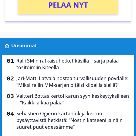
PELAA NYT
Uusimmat
Ralli SM:n ratkaisuhetket käsillä – sarja palaa
tositoimiin Kiteellä
Jari-Matti Latvala nostaa turvallisuuden pöydälle:
”Miksi rallin MM-sarjan pitäisi kilpailla siellä?”
Valtteri Bottas kertoi karun syyn keskeytyksilleen
– ”Kaikki alkaa palaa”
Sebastien Ogierin kartanlukija kertoo
pysäyttävistä hetkistä: ”Nostin katseeni ja näin
suuret puut edessämme”