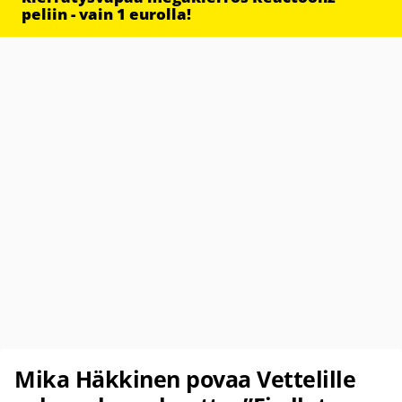
peliin - vain 1 eurolla!
Mika Häkkinen povaa Vettelille