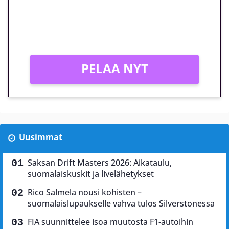
Peli: Reactoonz
Vain uusille asiakkaille!
PELAA NYT
Uusimmat
Saksan Drift Masters 2026: Aikataulu,
suomalaiskuskit ja livelähetykset
Rico Salmela nousi kohisten –
suomalaislupaukselle vahva tulos Silverstonessa
FIA suunnittelee isoa muutosta F1-autoihin