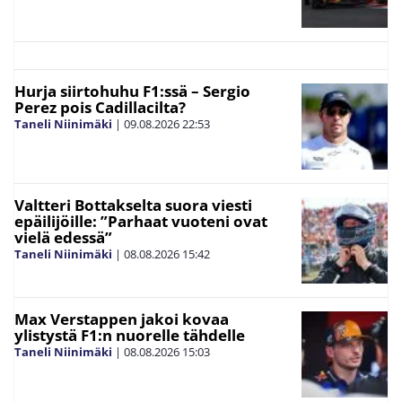
Hurja siirtohuhu F1:ssä – Sergio
Perez pois Cadillacilta?
Taneli Niinimäki
|
09.08.2026
22:53
Valtteri Bottakselta suora viesti
epäilijöille: ”Parhaat vuoteni ovat
vielä edessä”
Taneli Niinimäki
|
08.08.2026
15:42
Max Verstappen jakoi kovaa
ylistystä F1:n nuorelle tähdelle
Taneli Niinimäki
|
08.08.2026
15:03