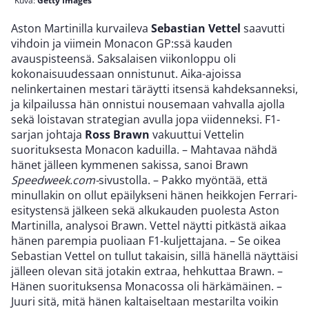
Kuva:
Getty Images
Aston Martinilla kurvaileva
Sebastian Vettel
saavutti
vihdoin ja viimein Monacon GP:ssä kauden
avauspisteensä. Saksalaisen viikonloppu oli
kokonaisuudessaan onnistunut. Aika-ajoissa
nelinkertainen mestari täräytti itsensä kahdeksanneksi,
ja kilpailussa hän onnistui nousemaan vahvalla ajolla
sekä loistavan strategian avulla jopa viidenneksi. F1-
sarjan johtaja
Ross Brawn
vakuuttui Vettelin
suorituksesta Monacon kaduilla. – Mahtavaa nähdä
hänet jälleen kymmenen sakissa, sanoi Brawn
Speedweek.com-
sivustolla. – Pakko myöntää, että
minullakin on ollut epäilykseni hänen heikkojen Ferrari-
esitystensä jälkeen sekä alkukauden puolesta Aston
Martinilla, analysoi Brawn. Vettel näytti pitkästä aikaa
hänen parempia puoliaan F1-kuljettajana. – Se oikea
Sebastian Vettel on tullut takaisin, sillä hänellä näyttäisi
jälleen olevan sitä jotakin extraa, hehkuttaa Brawn. –
Hänen suorituksensa Monacossa oli härkämäinen. –
Juuri sitä, mitä hänen kaltaiseltaan mestarilta voikin