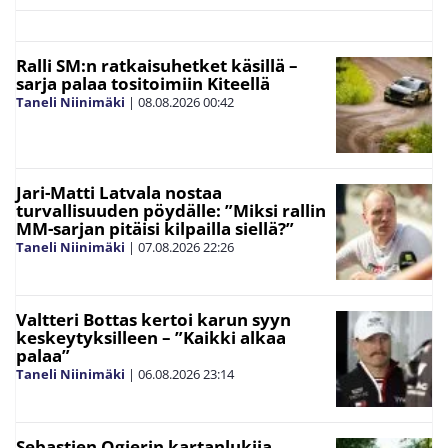
Ralli SM:n ratkaisuhetket käsillä –
sarja palaa tositoimiin Kiteellä
Taneli Niinimäki
|
08.08.2026
00:42
Jari-Matti Latvala nostaa
turvallisuuden pöydälle: ”Miksi rallin
MM-sarjan pitäisi kilpailla siellä?”
Taneli Niinimäki
|
07.08.2026
22:26
Valtteri Bottas kertoi karun syyn
keskeytyksilleen – ”Kaikki alkaa
palaa”
Taneli Niinimäki
|
06.08.2026
23:14
Sebastien Ogierin kartanlukija