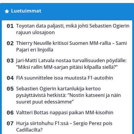
Luetuimmat
Toyotan data paljasti, mikä johti Sebastien Ogierin
rajuun ulosajoon
Thierry Neuville kritisoi Suomen MM-rallia – Sami
Pajari eri linjoilla
Jari-Matti Latvala nostaa turvallisuuden pöydälle:
”Miksi rallin MM-sarjan pitäisi kilpailla siellä?”
FIA suunnittelee isoa muutosta F1-autoihin
Sebastien Ogierin kartanlukija kertoo
pysäyttävistä hetkistä: ”Nostin katseeni ja näin
suuret puut edessämme”
Valtteri Bottas nappasi paikan MM-kisoihin
Hurja siirtohuhu F1:ssä – Sergio Perez pois
Cadillacilta?