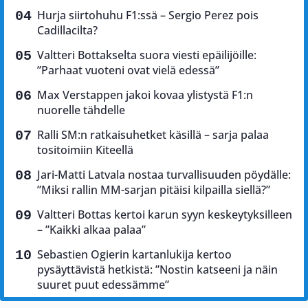
Hurja siirtohuhu F1:ssä – Sergio Perez pois
Cadillacilta?
Valtteri Bottakselta suora viesti epäilijöille:
”Parhaat vuoteni ovat vielä edessä”
Max Verstappen jakoi kovaa ylistystä F1:n
nuorelle tähdelle
Ralli SM:n ratkaisuhetket käsillä – sarja palaa
tositoimiin Kiteellä
Jari-Matti Latvala nostaa turvallisuuden pöydälle:
”Miksi rallin MM-sarjan pitäisi kilpailla siellä?”
Valtteri Bottas kertoi karun syyn keskeytyksilleen
– ”Kaikki alkaa palaa”
Sebastien Ogierin kartanlukija kertoo
pysäyttävistä hetkistä: ”Nostin katseeni ja näin
suuret puut edessämme”