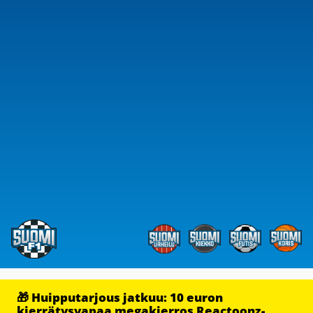
🎁 Huipputarjous jatkuu: 10 euron
kierrätysvapaa megakierros Reactoonz-