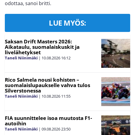
odottaa, sanoi britti.
LUE MYÖS:
Saksan Drift Masters 2026:
Aikataulu, suomalaiskuskit ja
livelähetykset
Taneli Niinimäki
|
10.08.2026
16:12
Rico Salmela nousi kohisten –
suomalaislupaukselle vahva tulos
Silverstonessa
Taneli Niinimäki
|
10.08.2026
11:55
FIA suunnittelee isoa muutosta F1-
autoihin
Taneli Niinimäki
|
09.08.2026
23:50