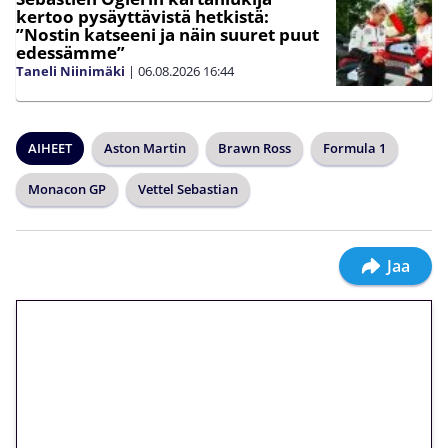
kertoo pysäyttävistä hetkistä:
”Nostin katseeni ja näin suuret puut
edessämme”
Taneli Niinimäki
|
06.08.2026
16:44
AIHEET
Aston Martin
Brawn Ross
Formula 1
Monacon GP
Vettel Sebastian
Jaa
🎁 Huipputarjous jatkuu: 10
euron kierrätysvapaa
megakierros Reactoonz-
peliin – vain 1 eurolla!