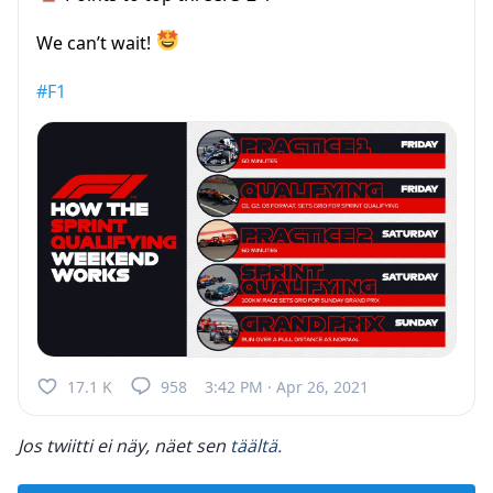
We can’t wait!
#F1
17.1 K
958
3:42 PM · Apr 26, 2021
Jos twiitti ei näy, näet sen
täältä.