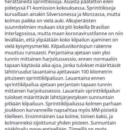
herättäneitä sprinttikisoja. Asiasta päätettiin eilen
pidetyssä F1-komission kokouksessa. Sprinttikisoja
kurvaillaan ainakin Silversonessa ja Monzassa, mutta
kolmas paikka on vielä auki. Alkuperäisten
suunnitelmien mukaan sitä piti kokeilla Brasilian
Interlagosissa, mutta maan koronavirustilanne on niin
levällään, että ylipäätään koko kilpailun ajaminen on
vielä kysymysmerkki. Kilpailuviikonlopun rakenne
muuttuu runsaasti. Perjantaina ajetaan vain yksi
tunnin mittainen harjoitussessio, ennen normaaliin
tapaan käytävää aika-ajoa, jonka tulokset määrittävät
lähtöruudut lauantaina ajettavaan 100 kilometrin
pituiseen sprinttikilpailuun. Lauantaina ennen
sprinttikilpailua ajetaan perjantain tapaan tunnin
mittainen harjoitussessio. Lauantain sprinttikilpailun
tulokset määrittävät lähtöjärjestyksen sunnuntain
pitkään kilpailuun. Sprinttikilpailussa kolmen parhaan
joukkoon kurvanneille napsahtaa myös MM-pisteitä
tileilleen. Ensimmäinen saa kolme, toinen kaksi, ja
kolmanneksi sijoittunut yhden pisteen. Sunnuntain
pääkilpailu pysyy entisellään. Tiimeillä on myös