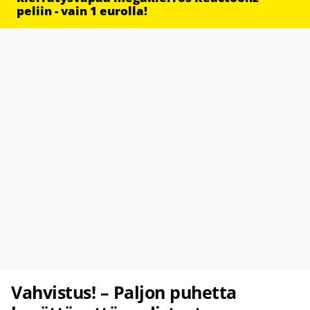
peliin - vain 1 eurolla!
Vahvistus! – Paljon puhetta