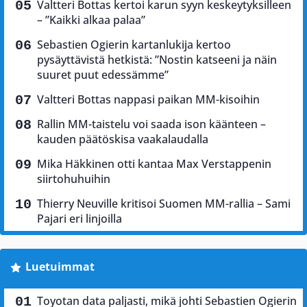
Valtteri Bottas kertoi karun syyn keskeytyksilleen
– ”Kaikki alkaa palaa”
Sebastien Ogierin kartanlukija kertoo
pysäyttävistä hetkistä: ”Nostin katseeni ja näin
suuret puut edessämme”
Valtteri Bottas nappasi paikan MM-kisoihin
Rallin MM-taistelu voi saada ison käänteen –
kauden päätöskisa vaakalaudalla
Mika Häkkinen otti kantaa Max Verstappenin
siirtohuhuihin
Thierry Neuville kritisoi Suomen MM-rallia – Sami
Pajari eri linjoilla
Luetuimmat
Toyotan data paljasti, mikä johti Sebastien Ogierin