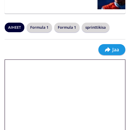
AIHEET
Formula 1
Formula 1
sprinttikisa
Jaa
🎁 Huipputarjous jatkuu: 10
euron kierrätysvapaa
megakierros Reactoonz-
peliin – vain 1 eurolla!
Peli: Reactoonz
Vain uusille asiakkaille!