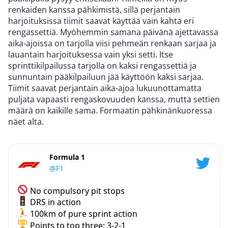
renkaiden kanssa pähkimistä, sillä perjantain
harjoituksissa tiimit saavat käyttää vain kahta eri
rengassettiä. Myöhemmin samana päivänä ajettavassa
aika-ajoissa on tarjolla viisi pehmeän renkaan sarjaa ja
lauantain harjoituksessa vain yksi setti. Itse
sprinttikilpailussa tarjolla on kaksi rengassettiä ja
sunnuntain pääkilpailuun jää käyttöön kaksi sarjaa.
Tiimit saavat perjantain aika-ajoa lukuunottamatta
puljata vapaasti rengaskovuuden kanssa, mutta settien
määrä on kaikille sama. Formaatin pähkinänkuoressa
näet alta.
Formula 1
@F1
No compulsory pit stops
DRS in action
100km of pure sprint action
Points to top three: 3-2-1