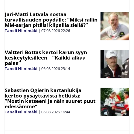
Jari-Matti Latvala nostaa
turvallisuuden pöydälle: ”Miksi rallin
MM-sarjan pitäisi kilpailla siellä?”
Taneli Niinimäki
|
07.08.2026
22:26
Valtteri Bottas kertoi karun syyn
keskeytyksilleen – ”Kaikki alkaa
palaa”
Taneli Niinimäki
|
06.08.2026
23:14
Sebastien Ogierin kartanlukija
kertoo pysäyttävistä hetkistä:
”Nostin katseeni ja näin suuret puut
edessämme”
Taneli Niinimäki
|
06.08.2026
16:44