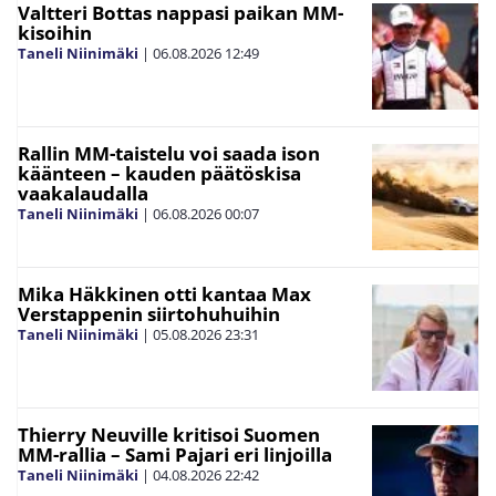
Valtteri Bottas nappasi paikan MM-
kisoihin
Taneli Niinimäki
|
06.08.2026
12:49
Rallin MM-taistelu voi saada ison
käänteen – kauden päätöskisa
vaakalaudalla
Taneli Niinimäki
|
06.08.2026
00:07
Mika Häkkinen otti kantaa Max
Verstappenin siirtohuhuihin
Taneli Niinimäki
|
05.08.2026
23:31
Thierry Neuville kritisoi Suomen
MM-rallia – Sami Pajari eri linjoilla
Taneli Niinimäki
|
04.08.2026
22:42