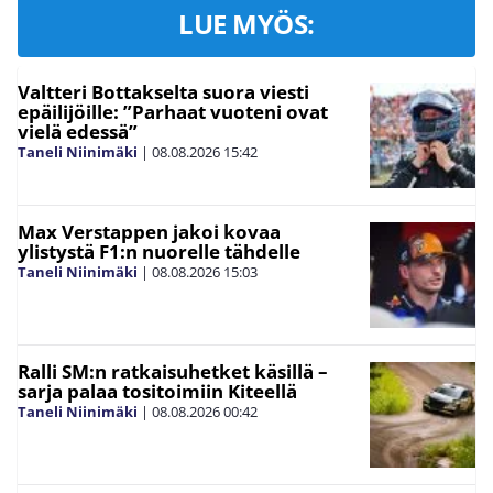
LUE MYÖS:
Valtteri Bottakselta suora viesti
epäilijöille: ”Parhaat vuoteni ovat
vielä edessä”
Taneli Niinimäki
|
08.08.2026
15:42
Max Verstappen jakoi kovaa
ylistystä F1:n nuorelle tähdelle
Taneli Niinimäki
|
08.08.2026
15:03
Ralli SM:n ratkaisuhetket käsillä –
sarja palaa tositoimiin Kiteellä
Taneli Niinimäki
|
08.08.2026
00:42