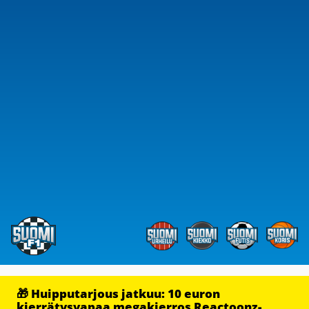
🎁 Huipputarjous jatkuu: 10 euron
kierrätysvapaa megakierros Reactoonz-