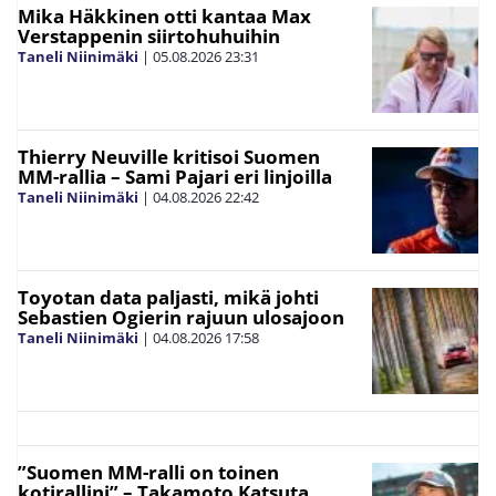
Mika Häkkinen otti kantaa Max
Verstappenin siirtohuhuihin
Taneli Niinimäki
|
05.08.2026
23:31
Thierry Neuville kritisoi Suomen
MM-rallia – Sami Pajari eri linjoilla
Taneli Niinimäki
|
04.08.2026
22:42
Toyotan data paljasti, mikä johti
Sebastien Ogierin rajuun ulosajoon
Taneli Niinimäki
|
04.08.2026
17:58
”Suomen MM-ralli on toinen
kotirallini” – Takamoto Katsuta