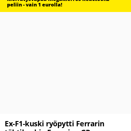
peliin - vain 1 eurolla!
Ex-F1-kuski ryöpytti Ferrarin