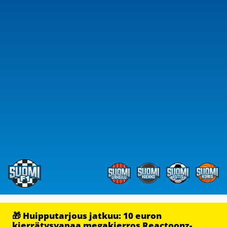
🎁 Huipputarjous jatkuu: 10 euron
kierrätysvapaa megakierros Reactoonz-