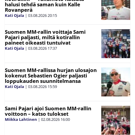
halusi tehdä saman kuin Kalle
Rovanperä
Kati Ojala
|
03.08.2026
20:15
Suomen MM-rallin voittaja Sami
Pajari paljasti, miltä kotirallin
paineet oikeasti tuntuivat
Kati Ojala
|
03.08.2026
17:37
Suomen MM-rallissa hurjan ulosajon
kokenut Sebastien Ogier paljasti
loppukauden suunnitelmansa
Kati Ojala
|
03.08.2026
15:59
Sami Pajari ajoi Suomen MM-rallin
voittoon – katso tulokset
Miikka Lahtinen
|
02.08.2026
16:00