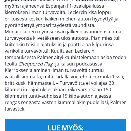
myönsi ajaneensa Espanjan F1-osakilpailussa
kierroksen ilman turvavöitä. Leclercin kisa loppu
erikoisesti kesken kaiken miehen auton hyydyttyä ja
pyörähdettyä ympäri täydestä vauhdista.
Monacolainen myönsi kisan jälkeen avanneensa omat
turvavyönsä kiivetäkseen ulos autosta. Pian mies tuli
kuitenkin toisiin ajatuksiin ja päätti ajaa kilpurinsa
varikolle turvavöittä. Kuultuaan Leclercin
tempauksesta Palmer äityi kauhistelemaan asiaa toden
teolla
Chequered Flag
-julkaisun podcastissa. –
Kierroksen ajaminen ilman turvavöitä tuntuu
vaarallisimmalta, mitä radalla voi tehdä Formula 1:ssä,
brittikuski hämmästeli. – Turvavöittä ei voi ajaa 30
kilometrin rajoituksellakaan, eikä varsinkaan 150
kilometrin tuntivauhdissa 19 kilpa-auton ajaessa
rengas rengasta vasten kummallakin puolellasi, Palmer
taivasteli.
LUE MYÖS: