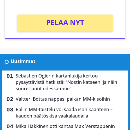
Ei kierrätysvaatimusta!
PELAA NYT
Uusimmat
Sebastien Ogierin kartanlukija kertoo
pysäyttävistä hetkistä: ”Nostin katseeni ja näin
suuret puut edessämme”
Valtteri Bottas nappasi paikan MM-kisoihin
Rallin MM-taistelu voi saada ison käänteen –
kauden päätöskisa vaakalaudalla
Mika Häkkinen otti kantaa Max Verstappenin