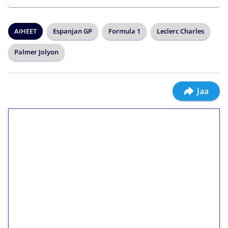
AIHEET
Espanjan GP
Formula 1
Leclerc Charles
Palmer Jolyon
Jaa
1€ = 10€ arvosta
ilmaiskierroksia ilman
kierrätystä!
Talleta 1€
Saat heti 50 ilmaiskierrosta Tuohi 1000 -
peliin (arvo 0,20€ per kierros)!