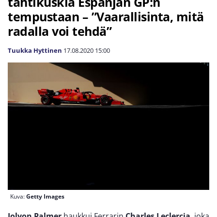
tähtikuskia Espanjan GP:n
tempustaan – ”Vaarallisinta, mitä
radalla voi tehdä”
Tuukka Hyttinen
17.08.2020
15:00
Kuva:
Getty Images
Jolyon Palmer
haukkui Ferrarin
Charles Leclercia
, joka