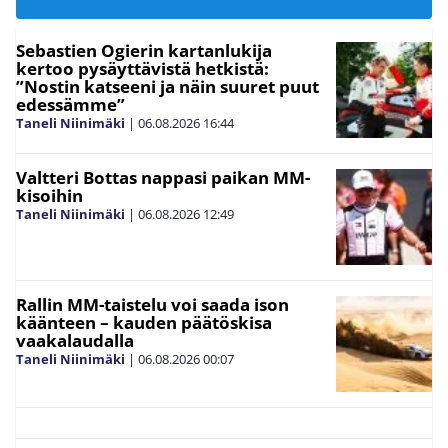
Sebastien Ogierin kartanlukija
kertoo pysäyttävistä hetkistä:
”Nostin katseeni ja näin suuret puut
edessämme”
Taneli Niinimäki
|
06.08.2026
16:44
Valtteri Bottas nappasi paikan MM-
kisoihin
Taneli Niinimäki
|
06.08.2026
12:49
Rallin MM-taistelu voi saada ison
käänteen – kauden päätöskisa
vaakalaudalla
Taneli Niinimäki
|
06.08.2026
00:07