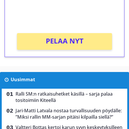
Saat heti 50 ilmaiskierrosta Tuohi 1000 -
peliin (arvo 0,20€ per kierros)!
Ei kierrätysvaatimusta!
PELAA NYT
Uusimmat
Ralli SM:n ratkaisuhetket käsillä – sarja palaa
tositoimiin Kiteellä
Jari-Matti Latvala nostaa turvallisuuden pöydälle:
”Miksi rallin MM-sarjan pitäisi kilpailla siellä?”
Valtteri Bottas kertoi karun syyn keskeytyksilleen