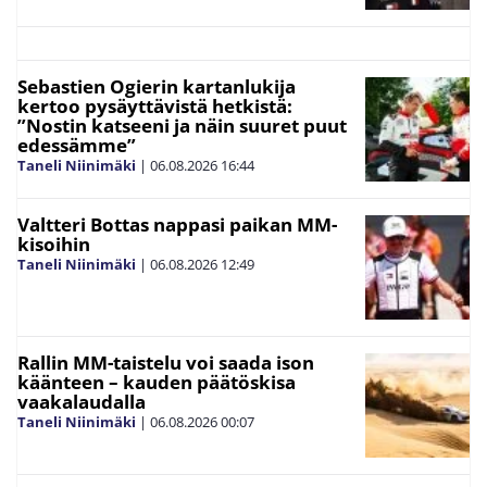
Sebastien Ogierin kartanlukija
kertoo pysäyttävistä hetkistä:
”Nostin katseeni ja näin suuret puut
edessämme”
Taneli Niinimäki
|
06.08.2026
16:44
Valtteri Bottas nappasi paikan MM-
kisoihin
Taneli Niinimäki
|
06.08.2026
12:49
Rallin MM-taistelu voi saada ison
käänteen – kauden päätöskisa
vaakalaudalla
Taneli Niinimäki
|
06.08.2026
00:07