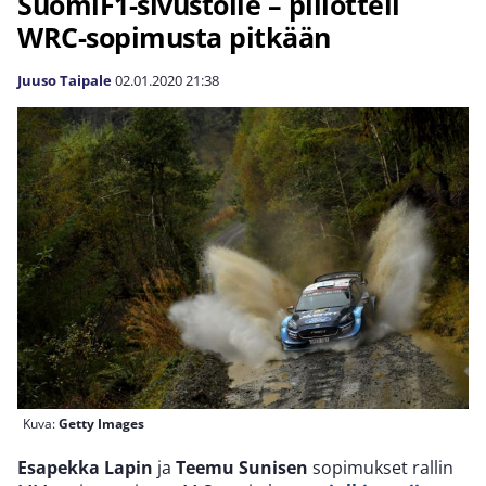
SuomiF1-sivustolle – piilotteli
WRC-sopimusta pitkään
Juuso Taipale
02.01.2020
21:38
Kuva:
Getty Images
Esapekka Lapin
ja
Teemu Sunisen
sopimukset rallin