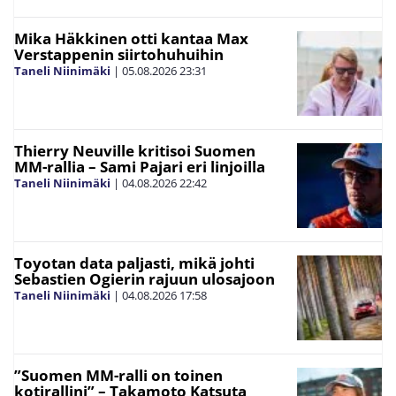
Mika Häkkinen otti kantaa Max
Verstappenin siirtohuhuihin
Taneli Niinimäki
|
05.08.2026
23:31
Thierry Neuville kritisoi Suomen
MM-rallia – Sami Pajari eri linjoilla
Taneli Niinimäki
|
04.08.2026
22:42
Toyotan data paljasti, mikä johti
Sebastien Ogierin rajuun ulosajoon
Taneli Niinimäki
|
04.08.2026
17:58
”Suomen MM-ralli on toinen
kotirallini” – Takamoto Katsuta