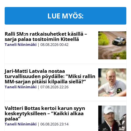
LUE MYÖS:
Ralli SM:n ratkaisuhetket käsillä –
sarja palaa tositoimiin Kiteellä
Taneli Niinimäki
|
08.08.2026
00:42
Jari-Matti Latvala nostaa
turvallisuuden pöydälle: ”Miksi rallin
MM-sarjan pitäisi kilpailla siellä?”
Taneli Niinimäki
|
07.08.2026
22:26
Valtteri Bottas kertoi karun syyn
keskeytyksilleen – ”Kaikki alkaa
palaa”
Taneli Niinimäki
|
06.08.2026
23:14