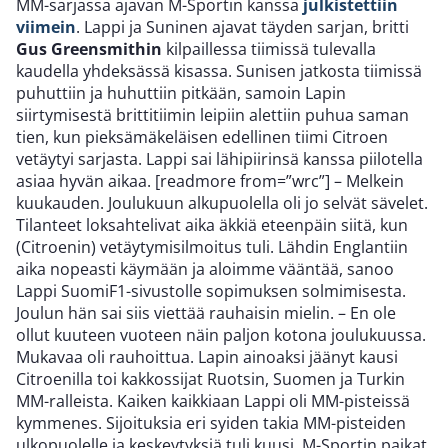
MM-sarjassa ajavan M-Sportin kanssa
julkistettiin
viimein
. Lappi ja Suninen ajavat täyden sarjan, britti
Gus Greensmithin
kilpaillessa
tiimissä tulevalla
kaudella yhdeksässä kisassa. Sunisen jatkosta tiimissä
puhuttiin ja huhuttiin pitkään, samoin Lapin
siirtymisestä brittitiimin leipiin alettiin puhua saman
tien, kun pieksämäkeläisen edellinen tiimi Citroen
vetäytyi sarjasta. Lappi sai lähipiirinsä kanssa piilotella
asiaa hyvän aikaa. [readmore from=”wrc”] – Melkein
kuukauden. Joulukuun alkupuolella oli jo selvät sävelet.
Tilanteet loksahtelivat aika äkkiä eteenpäin siitä, kun
(Citroenin) vetäytymisilmoitus tuli. Lähdin Englantiin
aika nopeasti käymään ja aloimme vääntää, sanoo
Lappi SuomiF1-sivustolle sopimuksen solmimisesta.
Joulun hän sai siis viettää rauhaisin mielin. – En ole
ollut kuuteen vuoteen näin paljon kotona joulukuussa.
Mukavaa oli rauhoittua. Lapin ainoaksi jäänyt kausi
Citroenilla toi kakkossijat Ruotsin, Suomen ja Turkin
MM-ralleista. Kaiken kaikkiaan Lappi oli MM-pisteissä
kymmenes. Sijoituksia eri syiden takia MM-pisteiden
ulkopuolelle ja keskeytyksiä tuli kuusi. M-Sportin paikat