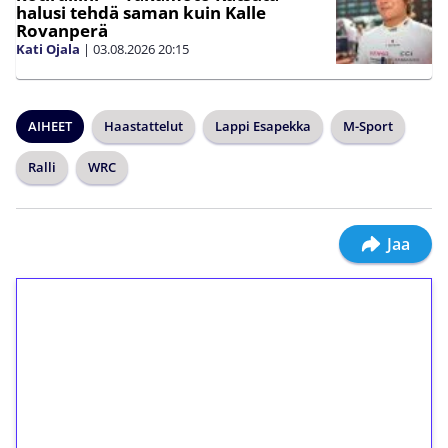
halusi tehdä saman kuin Kalle
Rovanperä
Kati Ojala
|
03.08.2026
20:15
AIHEET
Haastattelut
Lappi Esapekka
M-Sport
Ralli
WRC
Jaa
1€ = 10€ arvosta
ilmaiskierroksia ilman
kierrätystä!
Talleta 1€