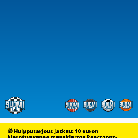
🎁 Huipputarjous jatkuu: 10 euron
kierrätysvapaa megakierros Reactoonz-