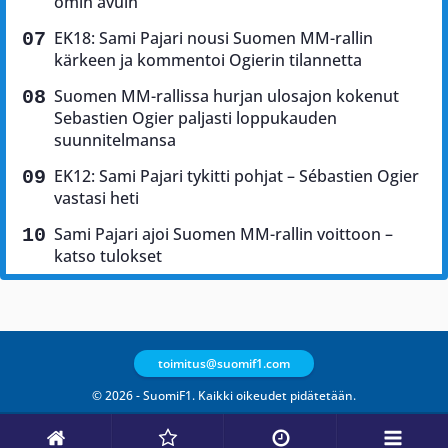
omin avuin
EK18: Sami Pajari nousi Suomen MM-rallin
kärkeen ja kommentoi Ogierin tilannetta
Suomen MM-rallissa hurjan ulosajon kokenut
Sebastien Ogier paljasti loppukauden
suunnitelmansa
EK12: Sami Pajari tykitti pohjat – Sébastien Ogier
vastasi heti
Sami Pajari ajoi Suomen MM-rallin voittoon –
katso tulokset
toimitus@suomif1.com
© 2026 - SuomiF1. Kaikki oikeudet pidätetään.