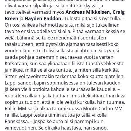
olivat varsin kilpailtuja, sillä niitä kärkkyivät ja
tavoittelivat varmasti myös
Andreas Mikkelsen, Craig
Breen
ja
Hayden Paddon.
Tulosta pitää siis nyt tulla. –
On tosi vaikeaa hahmottaa sitä, mikä sijoituksellinen
tavoite ensi vuodelle voisi olla. Pitää varmaan keksiä se
vielä. Lähinnä se tulee menemään suoritusten
tasaisuuteen, että pystyisin ajamaan tasaisesti koko
vuoden läpi, ettei tulisi sellaista ailahtelua. Siitä voisi
saada pohjaa paremmin seuraavaa vuotta varten.
Katsotaan, kun saa ylipäätään fiilistä tuosta vehkeestä
ja näkee, miltä se alkaa tuntua, ja miten sillä kerkiää.
Sitten voi tavoitettakin tarkentaa koko kautta ajatellen,
Lappi sanoo. Lapin sopimuksessa on tulevan kauden
jälkeen vielä optioita kahdelle seuraavalle kaudelle. –
Vuosi kerrallaan, ja katsotaan, mitä keksitään. Ihan kiva
sopimus tuo on, että ei ole veitsi kurkulla, hän tuumaa.
Rallin MM-sarja alkaa tammikuussa Monte Carlon MM-
rallilla. Lappi testaa tiimin autoa jo tällä viikolla
Ranskassa. – Jospa se auto olisi parempi kuin
viimevuotinen. Se oli aika haastava, hän sanoo.