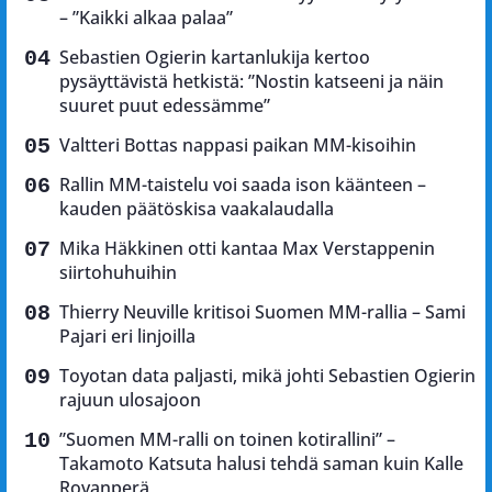
– ”Kaikki alkaa palaa”
Sebastien Ogierin kartanlukija kertoo
pysäyttävistä hetkistä: ”Nostin katseeni ja näin
suuret puut edessämme”
Valtteri Bottas nappasi paikan MM-kisoihin
Rallin MM-taistelu voi saada ison käänteen –
kauden päätöskisa vaakalaudalla
Mika Häkkinen otti kantaa Max Verstappenin
siirtohuhuihin
Thierry Neuville kritisoi Suomen MM-rallia – Sami
Pajari eri linjoilla
Toyotan data paljasti, mikä johti Sebastien Ogierin
rajuun ulosajoon
”Suomen MM-ralli on toinen kotirallini” –
Takamoto Katsuta halusi tehdä saman kuin Kalle
Rovanperä