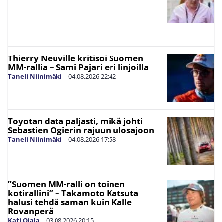
Thierry Neuville kritisoi Suomen
MM-rallia – Sami Pajari eri linjoilla
Taneli Niinimäki
|
04.08.2026
22:42
Toyotan data paljasti, mikä johti
Sebastien Ogierin rajuun ulosajoon
Taneli Niinimäki
|
04.08.2026
17:58
”Suomen MM-ralli on toinen
kotirallini” – Takamoto Katsuta
halusi tehdä saman kuin Kalle
Rovanperä
Kati Ojala
|
03.08.2026
20:15