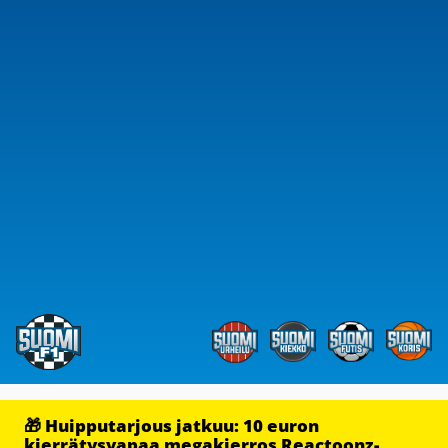
🎁 Huipputarjous jatkuu: 10 euron
kierrätysvapaa megakierros Reactoonz-