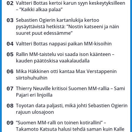
Valtteri Bottas kertoi karun syyn keskeytyksilleen
– ”Kaikki alkaa palaa”
Sebastien Ogierin kartanlukija kertoo
pysäyttävistä hetkistä: ”Nostin katseeni ja näin
suuret puut edessämme”
Valtteri Bottas nappasi paikan MM-kisoihin
Rallin MM-taistelu voi saada ison käänteen –
kauden päätöskisa vaakalaudalla
Mika Häkkinen otti kantaa Max Verstappenin
siirtohuhuihin
Thierry Neuville kritisoi Suomen MM-rallia – Sami
Pajari eri linjoilla
Toyotan data paljasti, mikä johti Sebastien Ogierin
rajuun ulosajoon
”Suomen MM-ralli on toinen kotirallini” –
Takamoto Katsuta halusi tehdä saman kuin Kalle