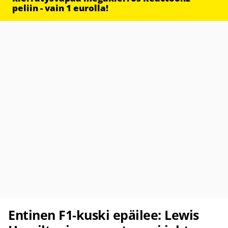
peliin - vain 1 eurolla!
Entinen F1-kuski epäilee: Lewis