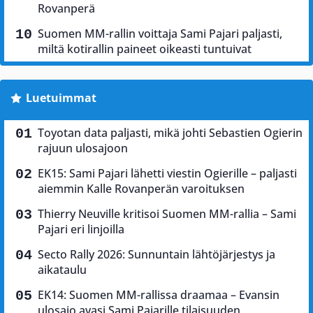
Rovanperä
Suomen MM-rallin voittaja Sami Pajari paljasti,
miltä kotirallin paineet oikeasti tuntuivat
Luetuimmat
Toyotan data paljasti, mikä johti Sebastien Ogierin
rajuun ulosajoon
EK15: Sami Pajari lähetti viestin Ogierille – paljasti
aiemmin Kalle Rovanperän varoituksen
Thierry Neuville kritisoi Suomen MM-rallia – Sami
Pajari eri linjoilla
Secto Rally 2026: Sunnuntain lähtöjärjestys ja
aikataulu
EK14: Suomen MM-rallissa draamaa – Evansin
ulosajo avasi Sami Pajarille tilaisuuden