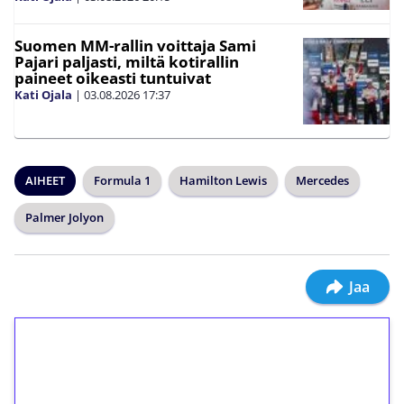
Suomen MM-rallin voittaja Sami
Pajari paljasti, miltä kotirallin
paineet oikeasti tuntuivat
Kati Ojala
|
03.08.2026
17:37
AIHEET
Formula 1
Hamilton Lewis
Mercedes
Palmer Jolyon
Jaa
1€ = 10€ arvosta
ilmaiskierroksia ilman