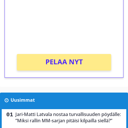
kierrätystä!
Talleta 1€
Saat heti 50 ilmaiskierrosta Tuohi 1000 -
peliin (arvo 0,20€ per kierros)!
Ei kierrätysvaatimusta!
PELAA NYT
Uusimmat
Jari-Matti Latvala nostaa turvallisuuden pöydälle:
”Miksi rallin MM-sarjan pitäisi kilpailla siellä?”