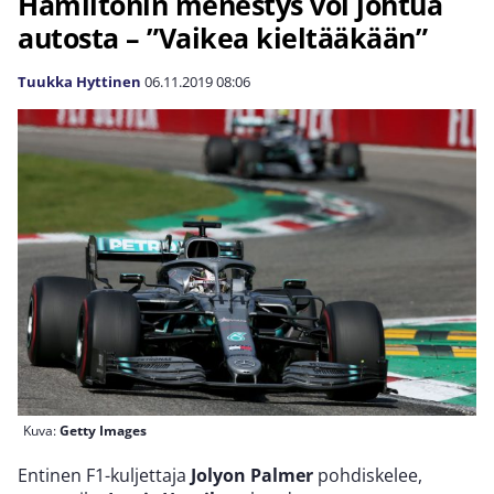
Hamiltonin menestys voi johtua
autosta – ”Vaikea kieltääkään”
Tuukka Hyttinen
06.11.2019
08:06
Kuva:
Getty Images
Entinen F1-kuljettaja
Jolyon Palmer
pohdiskelee,