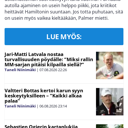
autolla ajaminen on usein helppo piikki, jota kriitikot
heittävät Hamiltonin suuntaan. Jos totta puhutaan, sitä
on usein myös vaikea kieltääkään, Palmer mietti.
LUE MYÖS:
Jari-Matti Latvala nostaa
turvallisuuden pöydälle: ”Miksi rallin
MM-sarjan pitäisi kilpailla siellä?”
Taneli Niinimäki
|
07.08.2026
22:26
Valtteri Bottas kertoi karun syyn
keskeytyksilleen – ”Kaikki alkaa
palaa”
Taneli Niinimäki
|
06.08.2026
23:14
Sebastien Ogierin kartanlukija