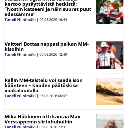
kertoo pysäyttävistä hetkistä:
”Nostin katseeni ja näin suuret puut
edessämme”
Taneli Niinimäki
|
06.08.2026
16:44
Valtteri Bottas nappasi paikan MM-
kisoihin
Taneli Niinimäki
|
06.08.2026
12:49
Rallin MM-taistelu voi saada ison
käänteen – kauden päätöskisa
vaakalaudalla
Taneli Niinimäki
|
06.08.2026
00:07
Mika Häkkinen otti kantaa Max
Verstappenin siirtohuhuihin
Taneli Niinimäki
|
05.08.2026
23:31