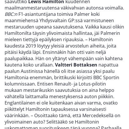
saavuttiko
Lewis Hamilton
kuudennen
maailmanmestaruutensa väkivahvan autonsa voimalla.
BBC:n
F1-asiantuntijana toimiva Palmer koki
maanmiehensä Yhdysvaltain GP:ssä varmistuneen
mestaruuden upeana saavutuksena. Vaikka kausi olikin
Hamiltonilta täysin ylivoimaista hallintaa, jäi Palmerin
mieleen tiettyjä epäilyksen ripauksia. – Hamiltonin
kaudesta 2019 löytyy yleisiä arvostelun aiheita, joita
pitäisi käydä läpi. Ensinnäkin hän otti vain neljä
paalupaikkaa. Hän on yltänyt vähempään vain kahtena
kautena koko urallaan.
Valtteri Bottaksen
napattua
paalun Austinissa hänellä oli itse asiassa yksi paalu
Hamiltonia enemmän, brittikuski kirjoitti BBC Sportin
kolumnissaan. Entisen Renault- ja Lotus-pilotin
mukaan mestarikuskin saavutuksia on aina helppo
vähätellä laittamalla menestyksensä auton piikkiin.
Englantilainen ei ole kuitenkaan aivan varma, ovatko
piikittelyt Hamiltonin tapauksessa varsinaisesti
väärinkään. – Osoittaako tämä, että Mercedeksellä on
ylivoimainen auto? Selittääkö se Hamiltonin
uskomattoman suorituskyvyn tänä vuonna? Parhaalla