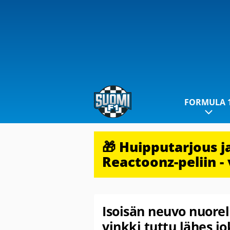
FORMULA 
🎁 Huipputarjous 
Reactoonz-peliin - 
Isoisän neuvo nuorell
vinkki tuttu lähes j