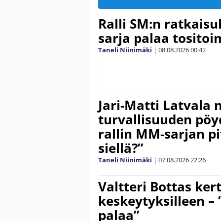
Ralli SM:n ratkaisu
sarja palaa tositoim
Taneli Niinimäki
|
08.08.2026
00:42
Jari-Matti Latvala 
turvallisuuden pöyd
rallin MM-sarjan pit
siellä?”
Taneli Niinimäki
|
07.08.2026
22:26
Valtteri Bottas ker
keskeytyksilleen – 
palaa”