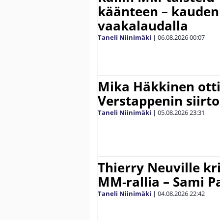
käänteen – kauden
vaakalaudalla
Taneli Niinimäki
|
06.08.2026
00:07
Mika Häkkinen ott
Verstappenin siirt
Taneli Niinimäki
|
05.08.2026
23:31
Thierry Neuville kr
MM-rallia – Sami Paj
Taneli Niinimäki
|
04.08.2026
22:42