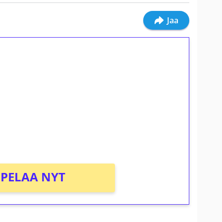
Jaa
ilmaiskierroksia ilman
osta Tuohi 1000 -peliin (arvo 0,20€ per
PELAA NYT