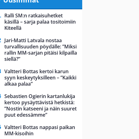
Ralli SM:n ratkaisuhetket
käsillä – sarja palaa tositoimiin
Kiteellä
Jari-Matti Latvala nostaa
turvallisuuden pöydälle: ”Miksi
rallin MM-sarjan pitäisi kilpailla
siellä?”
Valtteri Bottas kertoi karun
syyn keskeytyksilleen – ”Kaikki
alkaa palaa”
Sebastien Ogierin kartanlukija
kertoo pysäyttävistä hetkistä:
”Nostin katseeni ja näin suuret
puut edessämme”
Valtteri Bottas nappasi paikan
MM-kisoihin