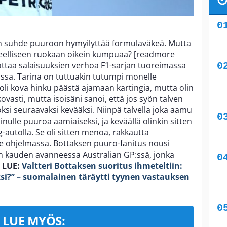
 suhde puuroon hymyilyttää formulaväkeä. Mutta
eelliseen ruokaan oikein kumpuaa? [readmore
aottaa salaisuuksien verhoa F1-sarjan tuoreimassa
ossa. Tarina on tuttuakin tutumpi monelle
oli kova hinku päästä ajamaan kartingia, mutta olin
kovasti, mutta isoisäni sanoi, että jos syön talven
ksi seuraavaksi kevääksi. Niinpä talvella joka aamu
lle puuroa aamiaiseksi, ja keväällä olinkin sitten
autolla. Se oli sitten menoa, rakkautta
ee ohjelmassa. Bottaksen puuro-fanitus nousi
än kauden avanneessa Australian GP:ssä, jonka
.
LUE:
Valtteri Bottaksen suoritus ihmeteltiin:
ksi?” – suomalainen täräytti tyynen vastauksen
LUE MYÖS: