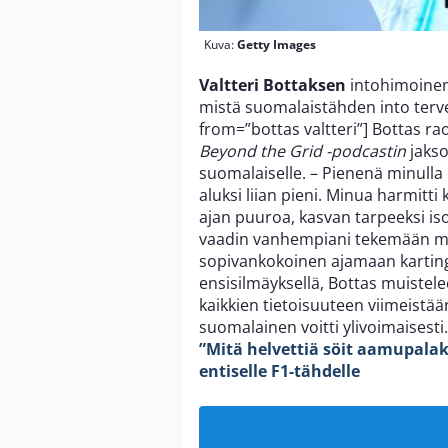
Kuva:
Getty Images
Valtteri Bottaksen
intohimoinen
mistä suomalaistähden into terv
from=”bottas valtteri”] Bottas r
Beyond the Grid -podcastin
jaks
suomalaiselle. – Pienenä minulla 
aluksi liian pieni. Minua harmitti 
ajan puuroa, kasvan tarpeeksi iso
vaadin vanhempiani tekemään minu
sopivankokoinen ajamaan karting-
ensisilmäyksellä, Bottas muistel
kaikkien tietoisuuteen viimeistä
suomalainen voitti ylivoimaisesti
”Mitä helvettiä söit aamupala
entiselle F1-tähdelle