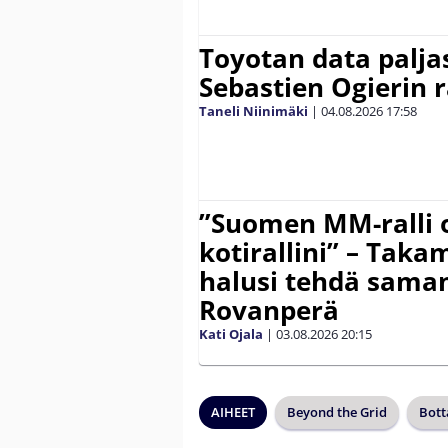
Toyotan data paljas
Sebastien Ogierin 
Taneli Niinimäki
|
04.08.2026
17:58
”Suomen MM-ralli 
kotirallini” – Tak
halusi tehdä saman
Rovanperä
Kati Ojala
|
03.08.2026
20:15
AIHEET
Beyond the Grid
Bott