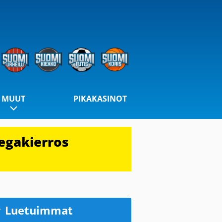
MUUT
PIKAKASINOT
egakierros
Luetuimmat