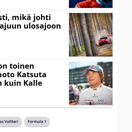
ti, mikä johti
rajuun ulosajoon
on toinen
amoto Katsuta
 kuin Kalle
as Valtteri
Formula 1