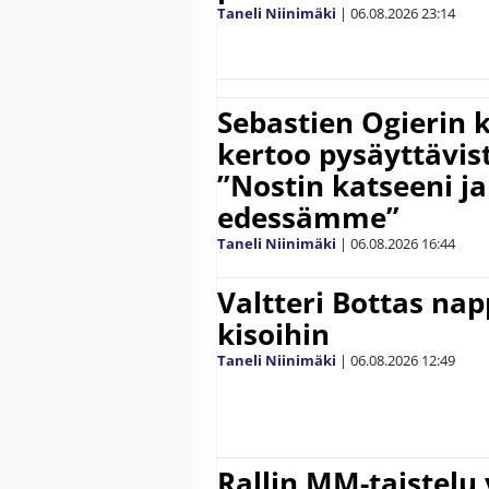
Taneli Niinimäki
|
06.08.2026
23:14
Sebastien Ogierin 
kertoo pysäyttävist
”Nostin katseeni j
edessämme”
Taneli Niinimäki
|
06.08.2026
16:44
Valtteri Bottas na
kisoihin
Taneli Niinimäki
|
06.08.2026
12:49
Rallin MM-taistelu 