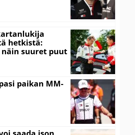
kartanlukija
ä hetkistä:
a näin suuret puut
ppasi paikan MM-
voi saada ison