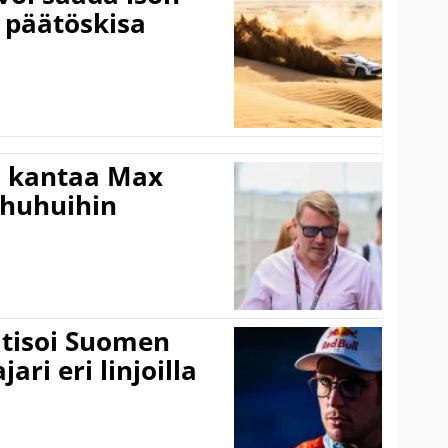
 päätöskisa
i kantaa Max
ohuhuihin
itisoi Suomen
ari eri linjoilla