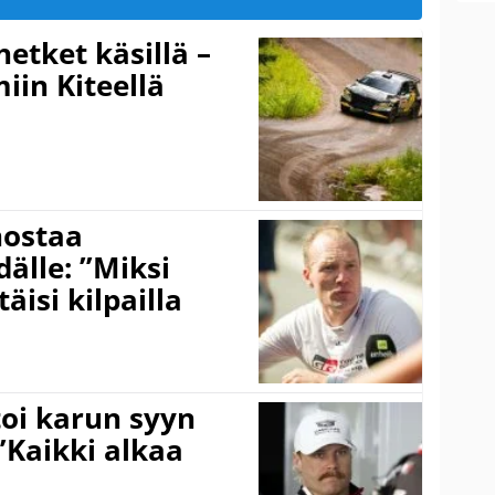
hetket käsillä –
iin Kiteellä
nostaa
älle: ”Miksi
äisi kilpailla
toi karun syyn
”Kaikki alkaa