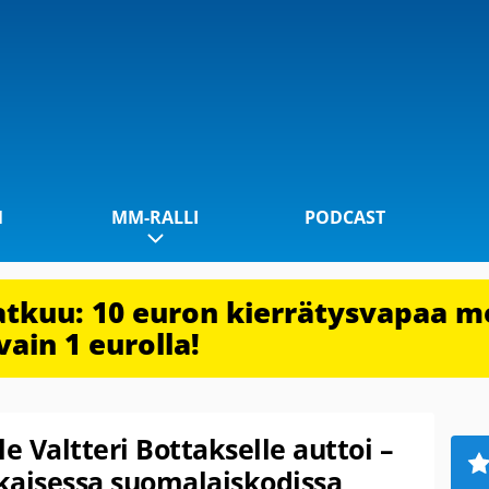
1
MM-RALLI
PODCAST
jatkuu: 10 euron kierrätysvapaa m
vain 1 eurolla!
e Valtteri Bottakselle auttoi –
okaisessa suomalaiskodissa