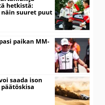
ä hetkistä:
a näin suuret puut
ppasi paikan MM-
voi saada ison
 päätöskisa