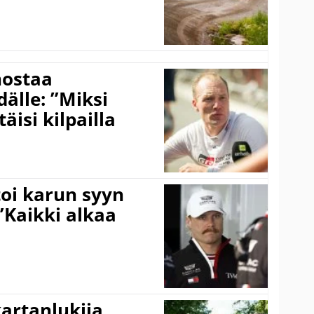
nostaa
älle: ”Miksi
äisi kilpailla
toi karun syyn
”Kaikki alkaa
kartanlukija