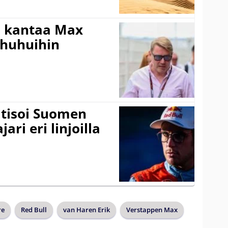
i kantaa Max
ohuhuihin
itisoi Suomen
ari eri linjoilla
re
Red Bull
van Haren Erik
Verstappen Max