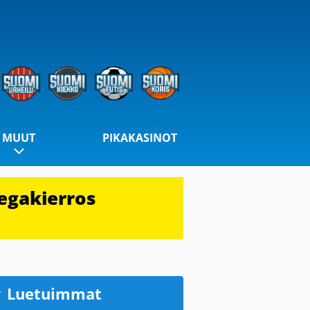
MUUT
PIKAKASINOT
egakierros
Luetuimmat