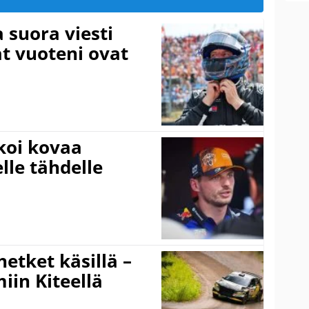
a suora viesti
at vuoteni ovat
koi kovaa
lle tähdelle
hetket käsillä –
iin Kiteellä