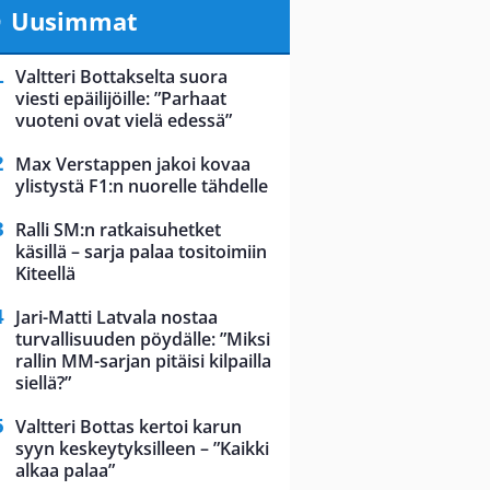
Uusimmat
Valtteri Bottakselta suora
viesti epäilijöille: ”Parhaat
vuoteni ovat vielä edessä”
Max Verstappen jakoi kovaa
ylistystä F1:n nuorelle tähdelle
Ralli SM:n ratkaisuhetket
käsillä – sarja palaa tositoimiin
Kiteellä
Jari-Matti Latvala nostaa
turvallisuuden pöydälle: ”Miksi
rallin MM-sarjan pitäisi kilpailla
siellä?”
Valtteri Bottas kertoi karun
syyn keskeytyksilleen – ”Kaikki
alkaa palaa”