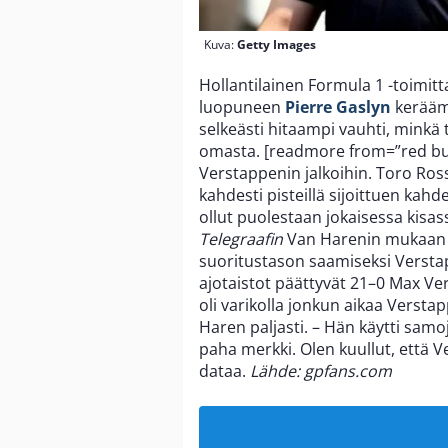
Kuva:
Getty Images
Hollantilainen Formula 1 -toimitt
luopuneen
Pierre Gaslyn
keräämä
selkeästi hitaampi vauhti, minkä 
omasta. [readmore from=”red bull
Verstappenin jalkoihin. Toro Ross
kahdesti pisteillä sijoittuen ka
ollut puolestaan jokaisessa kisa
Telegraafin
Van Harenin mukaan R
suoritustason saamiseksi Verstapp
ajotaistot päättyvät 21–0 Max Ver
oli varikolla jonkun aikaa Verst
Haren paljasti. – Hän käytti samoj
paha merkki. Olen kuullut, että 
dataa.
Lähde: gpfans.com