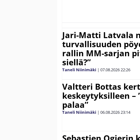
Jari-Matti Latvala 
turvallisuuden pöyd
rallin MM-sarjan pit
siellä?”
Taneli Niinimäki
|
07.08.2026
22:26
Valtteri Bottas ker
keskeytyksilleen – 
palaa”
Taneli Niinimäki
|
06.08.2026
23:14
Sebastien Ogierin 