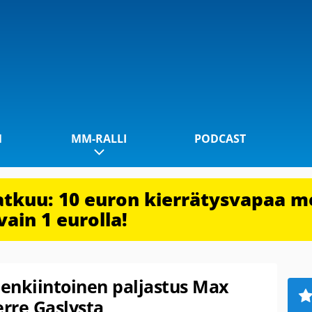
1
MM-RALLI
PODCAST
jatkuu: 10 euron kierrätysvapaa m
vain 1 eurolla!
lenkiintoinen paljastus Max
erre Gaslysta