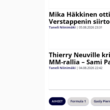
Mika Häkkinen ott
Verstappenin siirt
Taneli Niinimäki
|
05.08.2026
23:31
Thierry Neuville kr
MM-rallia – Sami Paj
Taneli Niinimäki
|
04.08.2026
22:42
AIHEET
Formula 1
Gasly Pier