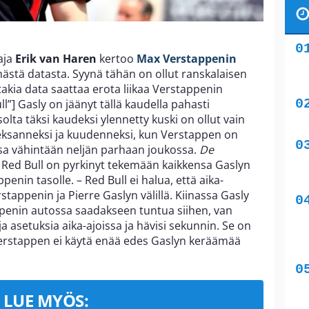
aja
Erik van Haren
kertoo
Max Verstappenin
stä datasta. Syynä tähän on ollut ranskalaisen
takia data saattaa erota liikaa Verstappenin
”] Gasly on jäänyt tällä kaudella pahasti
olta täksi kaudeksi ylennetty kuski on ollut vain
hdeksanneksi ja kuudenneksi, kun Verstappen on
ssa vähintään neljän parhaan joukossa.
De
ed Bull on pyrkinyt tekemään kaikkensa Gaslyn
enin tasolle. – Red Bull ei halua, että aika-
stappenin ja Pierre Gaslyn välillä. Kiinassa Gasly
appenin autossa saadakseen tuntua siihen, van
a asetuksia aika-ajoissa ja hävisi sekunnin. Se on
Verstappen ei käytä enää edes Gaslyn keräämää
LUE MYÖS: