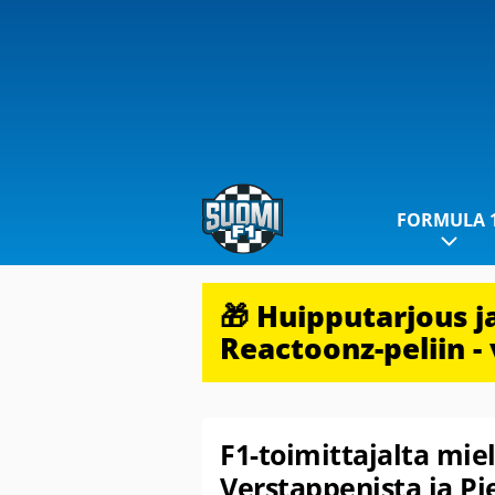
FORMULA 
🎁 Huipputarjous 
Reactoonz-peliin - 
F1-toimittajalta mie
Verstappenista ja Pi