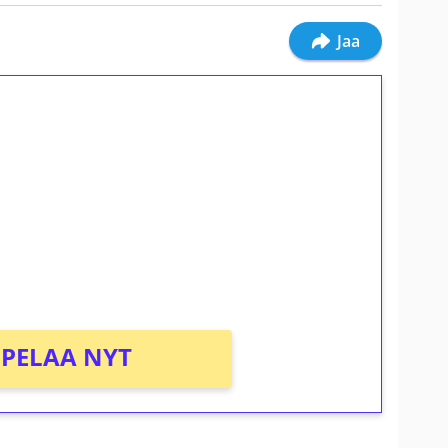
Jaa
ilmaiskierroksia ilman
osta Tuohi 1000 -peliin (arvo 0,20€ per
PELAA NYT