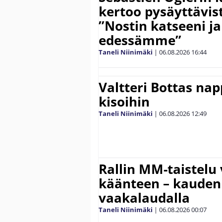
kertoo pysäyttävist
”Nostin katseeni j
edessämme”
Taneli Niinimäki
|
06.08.2026
16:44
Valtteri Bottas na
kisoihin
Taneli Niinimäki
|
06.08.2026
12:49
Rallin MM-taistelu 
käänteen – kauden
vaakalaudalla
Taneli Niinimäki
|
06.08.2026
00:07