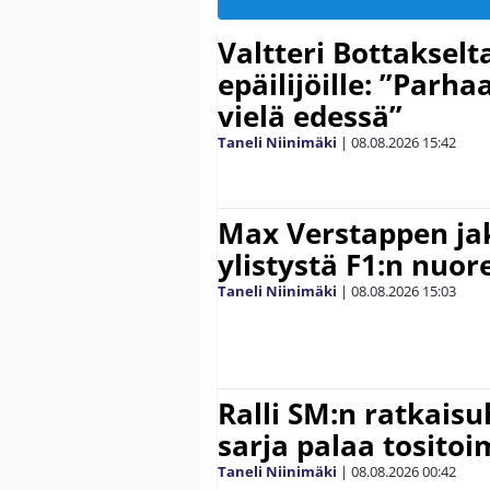
Valtteri Bottakselt
epäilijöille: ”Parha
vielä edessä”
Taneli Niinimäki
|
08.08.2026
15:42
Max Verstappen ja
ylistystä F1:n nuore
Taneli Niinimäki
|
08.08.2026
15:03
Ralli SM:n ratkaisu
sarja palaa tositoim
Taneli Niinimäki
|
08.08.2026
00:42