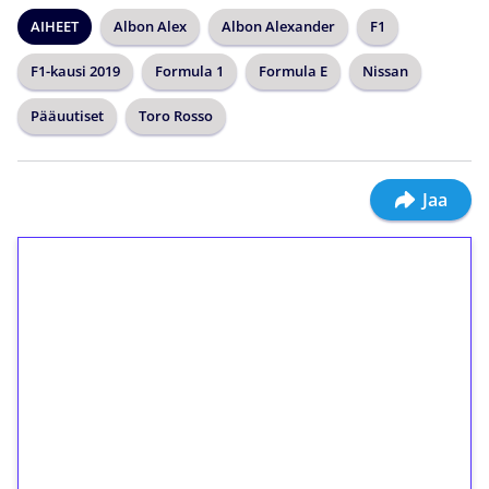
AIHEET
Albon Alex
Albon Alexander
F1
F1-kausi 2019
Formula 1
Formula E
Nissan
Pääuutiset
Toro Rosso
Jaa
1€ = 10€ arvosta
ilmaiskierroksia ilman
kierrätystä!
Talleta 1€
Saat heti 50 ilmaiskierrosta Tuohi 1000 -
peliin (arvo 0,20€ per kierros)!