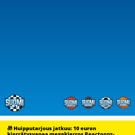
🎁 Huipputarjous jatkuu: 10 euron
kierrätysvapaa megakierros Reactoonz-