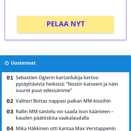
Ei kierrätysvaatimusta!
PELAA NYT
Uusimmat
Sebastien Ogierin kartanlukija kertoo
pysäyttävistä hetkistä: ”Nostin katseeni ja näin
suuret puut edessämme”
Valtteri Bottas nappasi paikan MM-kisoihin
Rallin MM-taistelu voi saada ison käänteen –
kauden päätöskisa vaakalaudalla
Mika Häkkinen otti kantaa Max Verstappenin