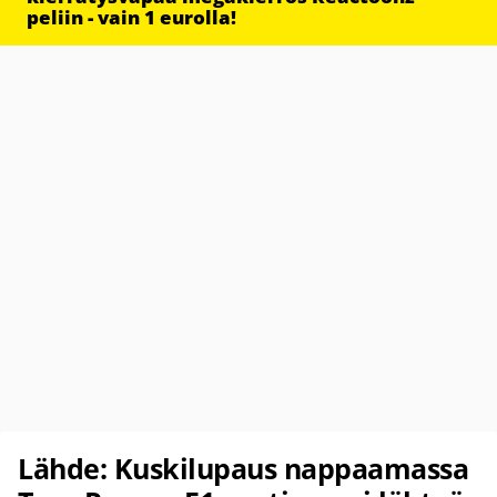
peliin - vain 1 eurolla!
Lähde: Kuskilupaus nappaamassa