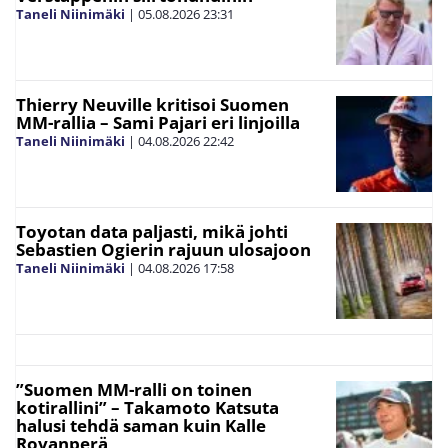
Taneli Niinimäki
|
05.08.2026
23:31
Thierry Neuville kritisoi Suomen
MM-rallia – Sami Pajari eri linjoilla
Taneli Niinimäki
|
04.08.2026
22:42
Toyotan data paljasti, mikä johti
Sebastien Ogierin rajuun ulosajoon
Taneli Niinimäki
|
04.08.2026
17:58
”Suomen MM-ralli on toinen
kotirallini” – Takamoto Katsuta
halusi tehdä saman kuin Kalle
Rovanperä