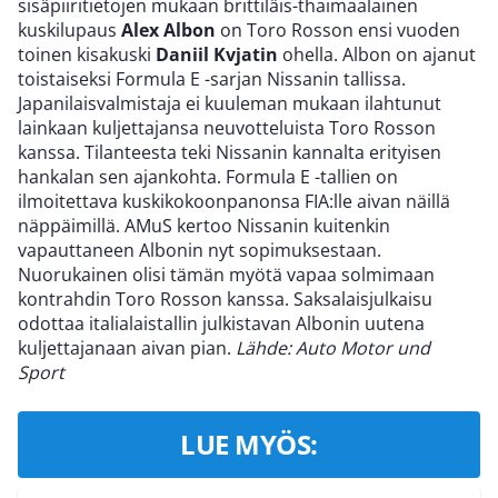
sisäpiiritietojen mukaan brittiläis-thaimaalainen
kuskilupaus
Alex Albon
on Toro Rosson ensi vuoden
toinen kisakuski
Daniil Kvjatin
ohella. Albon on ajanut
toistaiseksi Formula E -sarjan Nissanin tallissa.
Japanilaisvalmistaja ei kuuleman mukaan ilahtunut
lainkaan kuljettajansa neuvotteluista Toro Rosson
kanssa. Tilanteesta teki Nissanin kannalta erityisen
hankalan sen ajankohta. Formula E -tallien on
ilmoitettava kuskikokoonpanonsa FIA:lle aivan näillä
näppäimillä. AMuS kertoo Nissanin kuitenkin
vapauttaneen Albonin nyt sopimuksestaan.
Nuorukainen olisi tämän myötä vapaa solmimaan
kontrahdin Toro Rosson kanssa. Saksalaisjulkaisu
odottaa italialaistallin julkistavan Albonin uutena
kuljettajanaan aivan pian.
Lähde: Auto Motor und
Sport
LUE MYÖS: