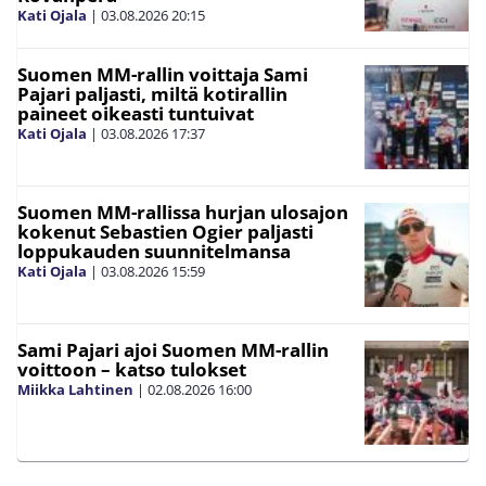
Kati Ojala
|
03.08.2026
20:15
Suomen MM-rallin voittaja Sami
Pajari paljasti, miltä kotirallin
paineet oikeasti tuntuivat
Kati Ojala
|
03.08.2026
17:37
Suomen MM-rallissa hurjan ulosajon
kokenut Sebastien Ogier paljasti
loppukauden suunnitelmansa
Kati Ojala
|
03.08.2026
15:59
Sami Pajari ajoi Suomen MM-rallin
voittoon – katso tulokset
Miikka Lahtinen
|
02.08.2026
16:00