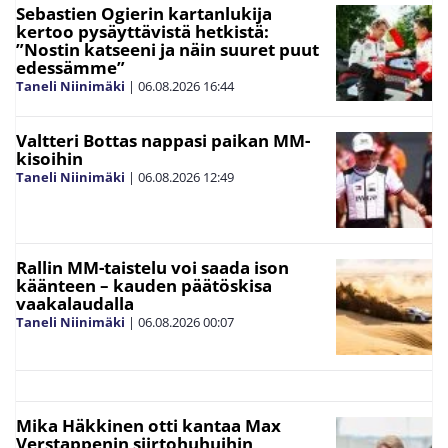
Sebastien Ogierin kartanlukija
kertoo pysäyttävistä hetkistä:
”Nostin katseeni ja näin suuret puut
edessämme”
Taneli Niinimäki
|
06.08.2026
16:44
Valtteri Bottas nappasi paikan MM-
kisoihin
Taneli Niinimäki
|
06.08.2026
12:49
Rallin MM-taistelu voi saada ison
käänteen – kauden päätöskisa
vaakalaudalla
Taneli Niinimäki
|
06.08.2026
00:07
Mika Häkkinen otti kantaa Max
Verstappenin siirtohuhuihin