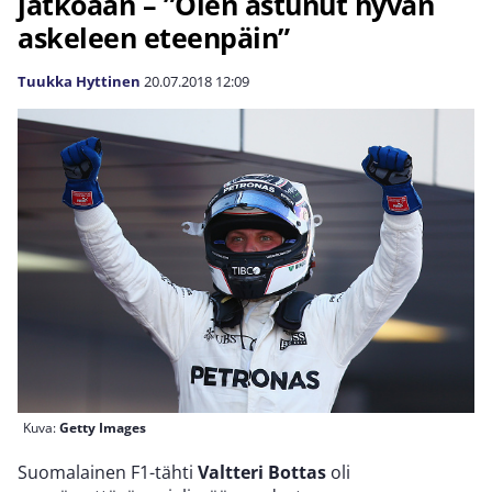
jatkoaan – ”Olen astunut hyvän
askeleen eteenpäin”
Tuukka Hyttinen
20.07.2018
12:09
Kuva:
Getty Images
Suomalainen F1-tähti
Valtteri Bottas
oli