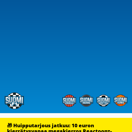
🎁 Huipputarjous jatkuu: 10 euron
kierrätysvapaa megakierros Reactoonz-