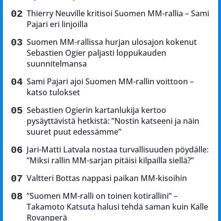
Thierry Neuville kritisoi Suomen MM-rallia – Sami
Pajari eri linjoilla
Suomen MM-rallissa hurjan ulosajon kokenut
Sebastien Ogier paljasti loppukauden
suunnitelmansa
Sami Pajari ajoi Suomen MM-rallin voittoon –
katso tulokset
Sebastien Ogierin kartanlukija kertoo
pysäyttävistä hetkistä: ”Nostin katseeni ja näin
suuret puut edessämme”
Jari-Matti Latvala nostaa turvallisuuden pöydälle:
”Miksi rallin MM-sarjan pitäisi kilpailla siellä?”
Valtteri Bottas nappasi paikan MM-kisoihin
”Suomen MM-ralli on toinen kotirallini” –
Takamoto Katsuta halusi tehdä saman kuin Kalle
Rovanperä