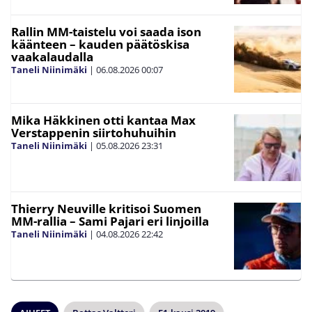
Rallin MM-taistelu voi saada ison
käänteen – kauden päätöskisa
vaakalaudalla
Taneli Niinimäki
|
06.08.2026
00:07
Mika Häkkinen otti kantaa Max
Verstappenin siirtohuhuihin
Taneli Niinimäki
|
05.08.2026
23:31
Thierry Neuville kritisoi Suomen
MM-rallia – Sami Pajari eri linjoilla
Taneli Niinimäki
|
04.08.2026
22:42