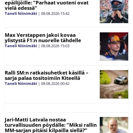
epäilijöille: ”Parhaat vuoteni ovat
vielä edessä”
Taneli Niinimäki
|
08.08.2026
15:42
Max Verstappen jakoi kovaa
ylistystä F1:n nuorelle tähdelle
Taneli Niinimäki
|
08.08.2026
15:03
Ralli SM:n ratkaisuhetket käsillä –
sarja palaa tositoimiin Kiteellä
Taneli Niinimäki
|
08.08.2026
00:42
Jari-Matti Latvala nostaa
turvallisuuden pöydälle: ”Miksi rallin
MM-sarjan pitäisi kilpailla siellä?”