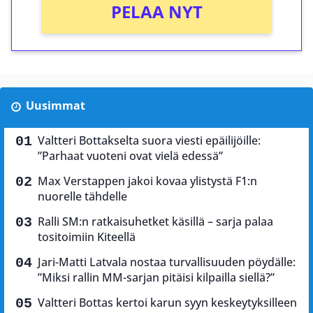
PELAA NYT
Uusimmat
Valtteri Bottakselta suora viesti epäilijöille:
”Parhaat vuoteni ovat vielä edessä”
Max Verstappen jakoi kovaa ylistystä F1:n
nuorelle tähdelle
Ralli SM:n ratkaisuhetket käsillä – sarja palaa
tositoimiin Kiteellä
Jari-Matti Latvala nostaa turvallisuuden pöydälle:
”Miksi rallin MM-sarjan pitäisi kilpailla siellä?”
Valtteri Bottas kertoi karun syyn keskeytyksilleen