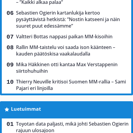
– ”Kaikki alkaa palaa”
Sebastien Ogierin kartanlukija kertoo
pysäyttävistä hetkistä: ”Nostin katseeni ja näin
suuret puut edessämme”
Valtteri Bottas nappasi paikan MM-kisoihin
Rallin MM-taistelu voi saada ison käänteen –
kauden päätöskisa vaakalaudalla
Mika Häkkinen otti kantaa Max Verstappenin
siirtohuhuihin
Thierry Neuville kritisoi Suomen MM-rallia – Sami
Pajari eri linjoilla
Luetuimmat
Toyotan data paljasti, mikä johti Sebastien Ogierin
rajuun ulosajoon