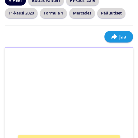
AIHEET
Bottas Valtteri
F1-kausi 2019
F1-kausi 2020
Formula 1
Mercedes
Pääuutiset
Jaa
1€ = 10€ arvosta
ilmaiskierroksia ilman
kierrätystä!
Talleta 1€
Saat heti 50 ilmaiskierrosta Tuohi 1000 -
peliin (arvo 0,20€ per kierros)!
Ei kierrätysvaatimusta!