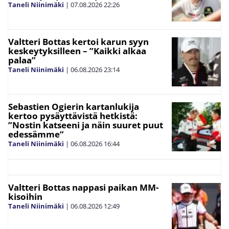
Taneli Niinimäki
|
07.08.2026
22:26
Valtteri Bottas kertoi karun syyn
keskeytyksilleen – ”Kaikki alkaa
palaa”
Taneli Niinimäki
|
06.08.2026
23:14
Sebastien Ogierin kartanlukija
kertoo pysäyttävistä hetkistä:
”Nostin katseeni ja näin suuret puut
edessämme”
Taneli Niinimäki
|
06.08.2026
16:44
Valtteri Bottas nappasi paikan MM-
kisoihin
Taneli Niinimäki
|
06.08.2026
12:49