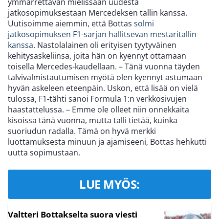
ymmärrettävän mielissään uudesta
jatkosopimuksestaan Mercedeksen tallin kanssa.
Uutisoimme aiemmin, että Bottas
solmi
jatkosopimuksen F1-sarjan hallitsevan mestaritallin
kanssa
. Nastolalainen oli erityisen tyytyväinen
kehitysaskeliinsa, joita hän on kyennyt ottamaan
toisella Mercedes-kaudellaan. – Tänä vuonna täyden
talvivalmistautumisen myötä olen kyennyt astumaan
hyvän askeleen eteenpäin. Uskon, että lisää on vielä
tulossa, F1-tähti sanoi Formula 1:n verkkosivujen
haastattelussa. – Emme ole olleet niin onnekkaita
kisoissa tänä vuonna, mutta talli tietää, kuinka
suoriudun radalla. Tämä on hyvä merkki
luottamuksesta minuun ja ajamiseeni, Bottas hehkutti
uutta sopimustaan.
LUE MYÖS:
Valtteri Bottakselta suora viesti