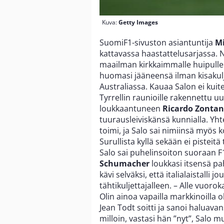
Kuva:
Getty Images
SuomiF1-sivuston asiantuntija
Mi
kattavassa haastattelusarjassa. N
maailman kirkkaimmalle huipulle
huomasi jääneensä ilman kisakul
Australiassa. Kauaa Salon ei kui
Tyrrellin raunioille rakennettu uu
loukkaantuneen
Ricardo Zontan
tuurausleiviskänsä kunnialla. Yh
toimi, ja Salo sai nimiinsä myös
Surullista kyllä sekään ei pisteitä
Salo sai puhelinsoiton suoraan F
Schumacher
loukkasi itsensä p
kävi selväksi, että italialaistall
tähtikuljettajalleen. – Alle vuo
Olin ainoa vapailla markkinoilla o
Jean Todt soitti ja sanoi haluav
milloin, vastasi hän ”nyt”, Salo 