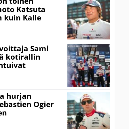
on toinen
amoto Katsuta
 kuin Kalle
voittaja Sami
ä kotirallin
ntuivat
a hurjan
ebastien Ogier
en