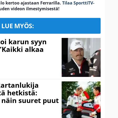
o kertoo ajastaan Ferrarilla.
Tilaa SporttiTV-
uuden videon ilmestymisestä!
LUE MYÖS:
toi karun syyn
”Kaikki alkaa
kartanlukija
ä hetkistä:
a näin suuret puut