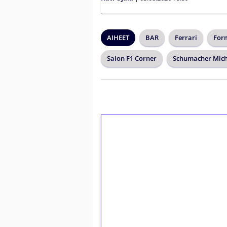
AIHEET
BAR
Ferrari
For
Salon F1 Corner
Schumacher Mich
1€ = 10€ arvosta 
kierrätystä!
Talleta 1€
Saat heti 50 ilmaiskierr
kierros)!
Ei kierrätysvaatimusta!