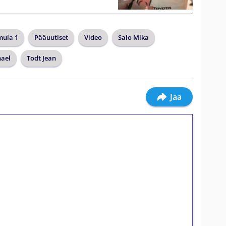
mula 1
Pääuutiset
Video
Salo Mika
ael
Todt Jean
Jaa
ilmaiskierroksia ilman
osta Tuohi 1000 -peliin (arvo 0,20€ per