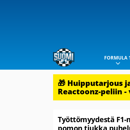
FORMULA 
🎁 Huipputarjous 
Reactoonz-peliin - 
Työttömyydestä F1-m
pomon tiukka puhelu