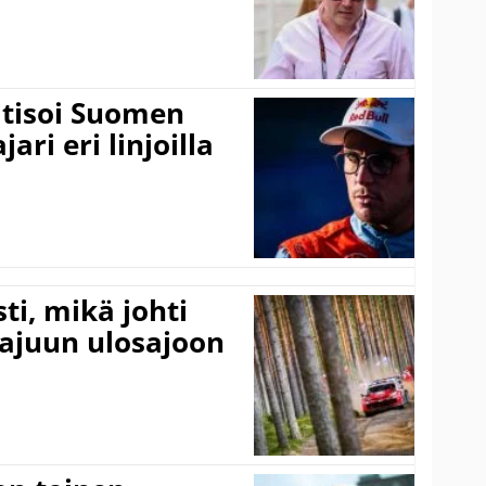
itisoi Suomen
ari eri linjoilla
ti, mikä johti
rajuun ulosajoon