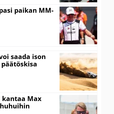
ppasi paikan MM-
voi saada ison
 päätöskisa
i kantaa Max
ohuhuihin