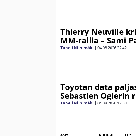
Thierry Neuville kr
MM-rallia – Sami Paj
Taneli Niinimäki
|
04.08.2026
22:42
Toyotan data paljas
Sebastien Ogierin 
Taneli Niinimäki
|
04.08.2026
17:58