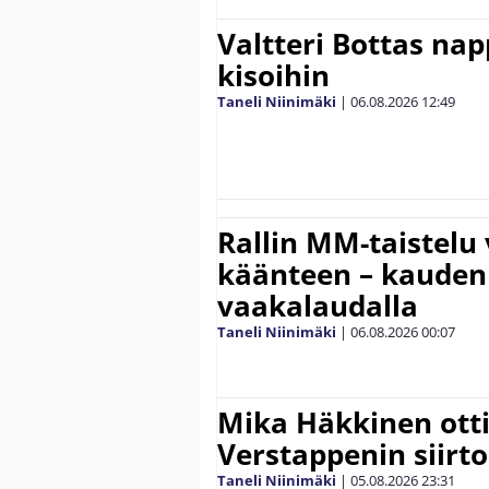
Valtteri Bottas na
kisoihin
Taneli Niinimäki
|
06.08.2026
12:49
Rallin MM-taistelu 
käänteen – kauden
vaakalaudalla
Taneli Niinimäki
|
06.08.2026
00:07
Mika Häkkinen ott
Verstappenin siirt
Taneli Niinimäki
|
05.08.2026
23:31