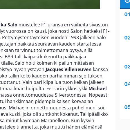
ka Salo
muistelee F1-uransa eri vaiheita sivuston
yt vuorossa on kausi, joka nosti Salon hetkeksi F1-
. Pettymystentäyteisen vuoden 1998 jälkeen Salo
jettajan paikkaa seuraavan kauden startatessa
tenkaan tarvinnut toimettomana pysyä, sillä
si BAR-talli kaipasi kokenutta paikkaajaa
tilalle. Salo hoiti kolmen kilpailun mittaisen
teistyö hyvän ystävän
Jacques Villeneuven
kanssa
 koko tallin koko kauden parhaimman sijoituksen.
 tuottanut. Vain pari kilpailua tuon keikan jälkeen
1-maailman huipulta. Ferrarin ykköstykki
Michael
ahassa onnettomuudessa Silverstonessa. Nopeasti
i joutui hankkimaan pidempiaikaisen korvaajan
rokausi Michaelin onnettomuudesta puhelimeni soi.
leva kuski, joka oli suhtkoht kokenut. Tallipäällikkö
ansa minut käymään Maranelloon. Kun kysyin
muistelee tilannetta, joka muutti hänen elämänsä