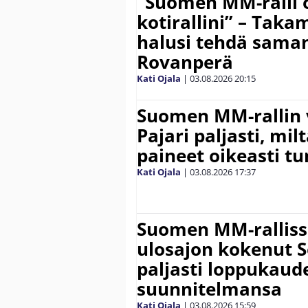
”Suomen MM-ralli 
kotirallini” – Tak
halusi tehdä saman
Rovanperä
Kati Ojala
|
03.08.2026
20:15
Suomen MM-rallin 
Pajari paljasti, milt
paineet oikeasti tu
Kati Ojala
|
03.08.2026
17:37
Suomen MM-ralliss
ulosajon kokenut S
paljasti loppukaud
suunnitelmansa
Kati Ojala
|
03.08.2026
15:59