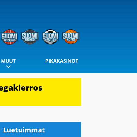
MUUT
PIKAKASINOT
egakierros
Luetuimmat