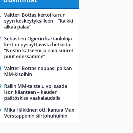
Valtteri Bottas kertoi karun
syyn keskeytyksilleen – ”Kaikki
alkaa palaa”
Sebastien Ogierin kartanlukija
kertoo pysäyttävistä hetkistä:
”Nostin katseeni ja näin suuret
puut edessämme”
Valtteri Bottas nappasi paikan
MM-kisoihin
Rallin MM-taistelu voi saada
ison käänteen – kauden
päätöskisa vaakalaudalla
Mika Häkkinen otti kantaa Max
Verstappenin siirtohuhuihin