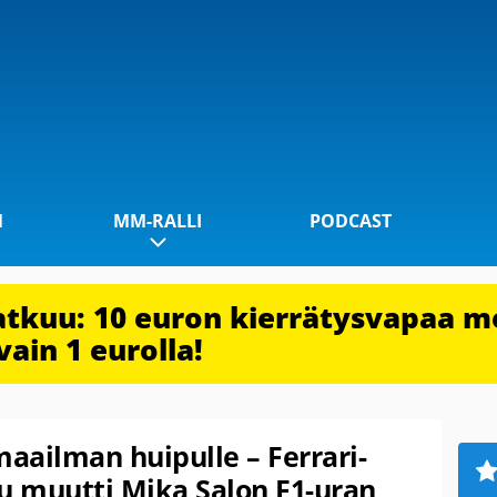
1
MM-RALLI
PODCAST
jatkuu: 10 euron kierrätysvapaa m
vain 1 eurolla!
aailman huipulle – Ferrari-
 muutti Mika Salon F1-uran