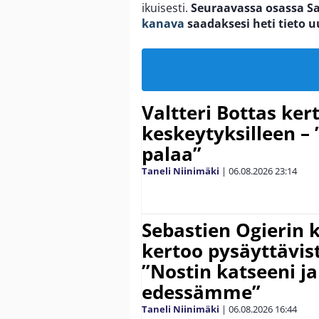
ikuisesti.
Seuraavassa osassa Sal
kanava
saadaksesi heti tieto 
Valtteri Bottas ker
keskeytyksilleen – 
palaa”
Taneli Niinimäki
|
06.08.2026
23:14
Sebastien Ogierin 
kertoo pysäyttävist
”Nostin katseeni j
edessämme”
Taneli Niinimäki
|
06.08.2026
16:44