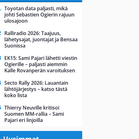
Toyotan data paljasti, mikä
johti Sebastien Ogierin rajuun
ulosajoon
Ralliradio 2026: Taajuus,
lähetysajat, juontajat ja Bensaa
Suonissa
EK15: Sami Pajari lähetti viestin
Ogierille – paljasti aiemmin
Kalle Rovanperän varoituksen
Secto Rally 2026: Lauantain
lähtöjärjestys – katso tästä
koko lista
Thierry Neuville kritisoi
Suomen MM-rallia – Sami
Pajari eri linjoilla
Uusimmat