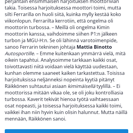
perjantain ensimmäisen harjoituksen moottorivian
takia. Toisessa harjoituksessa moottori toimi, mutta
silti Ferrarilla on huoli siitä, kuinka mylly kestää koko
viikonlopun. Ferrarilta kerrotiin, että ongelma oli
moottorin turbossa. – Meillä oli ongelma Kimin
moottorin kanssa, vaihdoimme siihen P1:n jälkeen
turbon ja MGU-H:n. Se oli lähinnä varotoimenpide,
sanoo Ferrarin tekninen johtaja
Mattia Binotto
Autosportille
. – Emme kuitenkaan ymmärrä vielä, mitä
oikein tapahtui. Analysoimme tarkkaan kaikki osat,
toivottavasti niitä voidaan vielä käyttää uudestaan,
kunhan olemme saaneet kaiken tarkastettua. Toisissa
harjoituksissa neljänneksi nopeinta kyytiä pitänyt
Räikkönen suhtautui asiaan
kimimäisellä
tyylillä. – Ei
moottorissa mitään vikaa ole, se oli joku kontrolliasia
turbossa. Kaverit tekivät hienoa työtä vaihtaessaan
osat nopeasti, ja toisessa harjoituksessa kaikki toimi,
vaikkei ihan niin hyvin kuin olisin halunnut. Mutta näillä
mennään, Räikkönen sanoi.