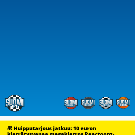
🎁 Huipputarjous jatkuu: 10 euron
kierrätysvapaa megakierros Reactoonz-