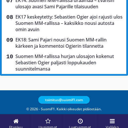
EK14: Suomen MM-rallissa draamaa – Evansin
ulosajo avasi Sami Pajarille tilaisuuden
EK17 keskeytetty: Sebastien Ogier ajoi rajusti ulos
Suomen MM-rallissa – kaksikko nousi autosta
omin avuin
EK18: Sami Pajari nousi Suomen MM-rallin
kärkeen ja kommentoi Ogierin tilannetta
Suomen MM-rallissa hurjan ulosajon kokenut
Sebastien Ogier paljasti loppukauden
suunnitelmansa
toimitus@suomif1.com
© 2026 - SuomiF1. Kaikki oikeudet pidätetään.
Etusivu
Uusimmat
Luetuimmat
Valikko