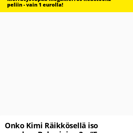
peliin - vain 1 eurolla!
Onko Kimi Räikkösellä iso