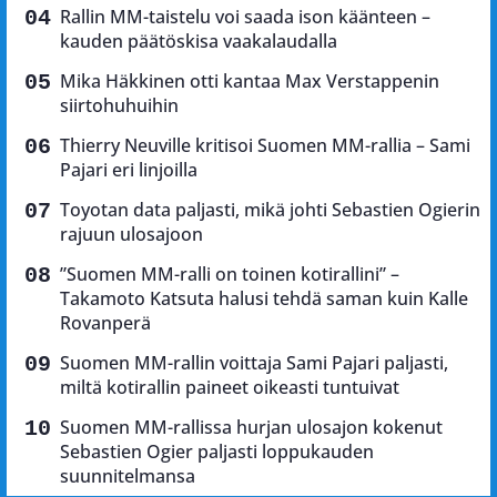
Rallin MM-taistelu voi saada ison käänteen –
kauden päätöskisa vaakalaudalla
Mika Häkkinen otti kantaa Max Verstappenin
siirtohuhuihin
Thierry Neuville kritisoi Suomen MM-rallia – Sami
Pajari eri linjoilla
Toyotan data paljasti, mikä johti Sebastien Ogierin
rajuun ulosajoon
”Suomen MM-ralli on toinen kotirallini” –
Takamoto Katsuta halusi tehdä saman kuin Kalle
Rovanperä
Suomen MM-rallin voittaja Sami Pajari paljasti,
miltä kotirallin paineet oikeasti tuntuivat
Suomen MM-rallissa hurjan ulosajon kokenut
Sebastien Ogier paljasti loppukauden
suunnitelmansa