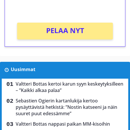
peliin (arvo 0,20€ per kierros)!
Ei kierrätysvaatimusta!
PELAA NYT
Uusimmat
Valtteri Bottas kertoi karun syyn keskeytyksilleen
– ”Kaikki alkaa palaa”
Sebastien Ogierin kartanlukija kertoo
pysäyttävistä hetkistä: ”Nostin katseeni ja näin
suuret puut edessämme”
Valtteri Bottas nappasi paikan MM-kisoihin