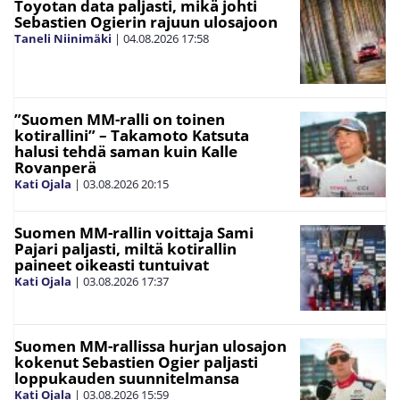
Toyotan data paljasti, mikä johti
Sebastien Ogierin rajuun ulosajoon
Taneli Niinimäki
|
04.08.2026
17:58
”Suomen MM-ralli on toinen
kotirallini” – Takamoto Katsuta
halusi tehdä saman kuin Kalle
Rovanperä
Kati Ojala
|
03.08.2026
20:15
Suomen MM-rallin voittaja Sami
Pajari paljasti, miltä kotirallin
paineet oikeasti tuntuivat
Kati Ojala
|
03.08.2026
17:37
Suomen MM-rallissa hurjan ulosajon
kokenut Sebastien Ogier paljasti
loppukauden suunnitelmansa
Kati Ojala
|
03.08.2026
15:59