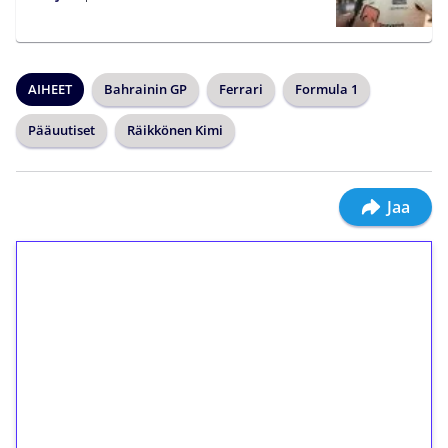
AIHEET
Bahrainin GP
Ferrari
Formula 1
Pääuutiset
Räikkönen Kimi
Jaa
1€ = 10€ arvosta
ilmaiskierroksia ilman
kierrätystä!
Talleta 1€
Saat heti 50 ilmaiskierrosta Tuohi 1000 -