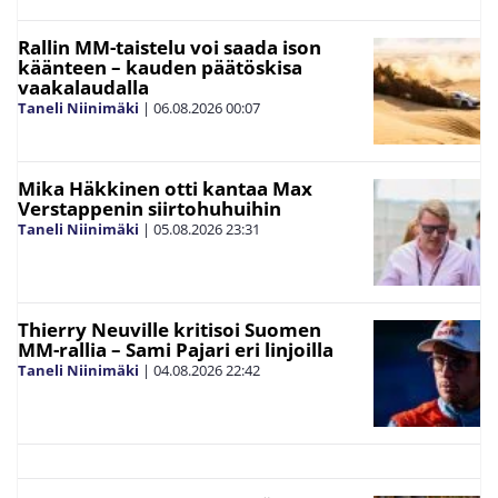
Rallin MM-taistelu voi saada ison
käänteen – kauden päätöskisa
vaakalaudalla
Taneli Niinimäki
|
06.08.2026
00:07
Mika Häkkinen otti kantaa Max
Verstappenin siirtohuhuihin
Taneli Niinimäki
|
05.08.2026
23:31
Thierry Neuville kritisoi Suomen
MM-rallia – Sami Pajari eri linjoilla
Taneli Niinimäki
|
04.08.2026
22:42