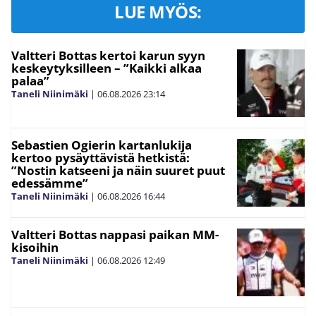
LUE MYÖS:
Valtteri Bottas kertoi karun syyn
keskeytyksilleen – ”Kaikki alkaa
palaa”
Taneli Niinimäki
|
06.08.2026
23:14
Sebastien Ogierin kartanlukija
kertoo pysäyttävistä hetkistä:
”Nostin katseeni ja näin suuret puut
edessämme”
Taneli Niinimäki
|
06.08.2026
16:44
Valtteri Bottas nappasi paikan MM-
kisoihin
Taneli Niinimäki
|
06.08.2026
12:49