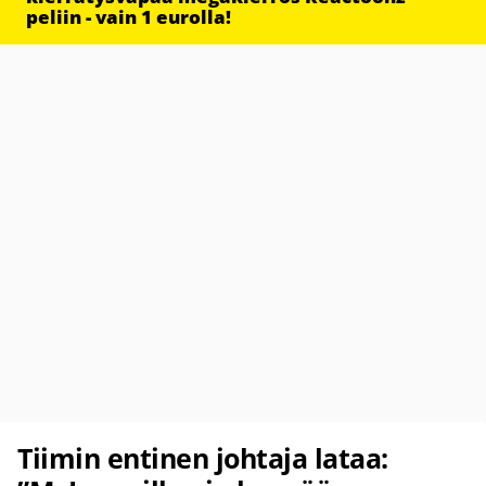
peliin - vain 1 eurolla!
Tiimin entinen johtaja lataa: