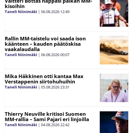
Valtteri Bottas nappasi paikan MM-
kisoihin
Taneli Niinimäki
|
06.08.2026
12:49
Rallin MM-taistelu voi saada ison
käänteen – kauden päätöskisa
vaakalaudalla
Taneli Niinimäki
|
06.08.2026
00:07
Mika Häkkinen otti kantaa Max
Verstappenin siirtohuhuihin
Taneli Niinimäki
|
05.08.2026
23:31
Thierry Neuville kritisoi Suomen
MM-rallia – Sami Pajari eri linjoilla
Taneli Niinimäki
|
04.08.2026
22:42