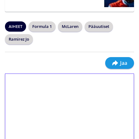
AIHEET
Formula 1
McLaren
Pääuutiset
Ramirez Jo
Jaa
1€ = 10€ arvosta
ilmaiskierroksia ilman
kierrätystä!
Talleta 1€
Saat heti 50 ilmaiskierrosta Tuohi 1000 -
peliin (arvo 0,20€ per kierros)!