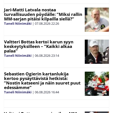
Jari-Matti Latvala nostaa
turvallisuuden pöydälle: ”Miksi rallin
MM-sarjan pitäisi kilpailla siellä?”
Taneli Niinimäki
|
07.08.2026
22:26
Valtteri Bottas kertoi karun syyn
keskeytyksilleen – ”Kaikki alkaa
palaa”
Taneli Niinimäki
|
06.08.2026
23:14
Sebastien Ogierin kartanlukija
kertoo pysäyttävistä hetkistä:
”Nostin katseeni ja näin suuret puut
edessämme”
Taneli Niinimäki
|
06.08.2026
16:44