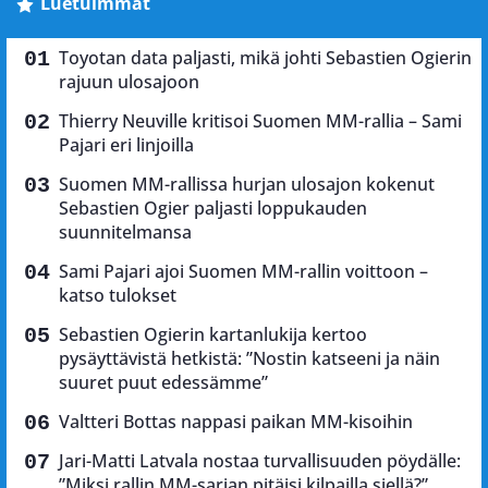
Luetuimmat
Toyotan data paljasti, mikä johti Sebastien Ogierin
rajuun ulosajoon
Thierry Neuville kritisoi Suomen MM-rallia – Sami
Pajari eri linjoilla
Suomen MM-rallissa hurjan ulosajon kokenut
Sebastien Ogier paljasti loppukauden
suunnitelmansa
Sami Pajari ajoi Suomen MM-rallin voittoon –
katso tulokset
Sebastien Ogierin kartanlukija kertoo
pysäyttävistä hetkistä: ”Nostin katseeni ja näin
suuret puut edessämme”
Valtteri Bottas nappasi paikan MM-kisoihin
Jari-Matti Latvala nostaa turvallisuuden pöydälle:
”Miksi rallin MM-sarjan pitäisi kilpailla siellä?”