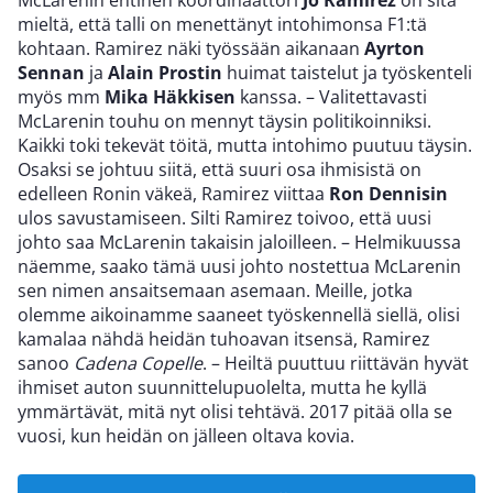
mieltä, että talli on menettänyt intohimonsa F1:tä
kohtaan. Ramirez näki työssään aikanaan
Ayrton
Sennan
ja
Alain Prostin
huimat taistelut ja työskenteli
myös mm
Mika Häkkisen
kanssa. – Valitettavasti
McLarenin touhu on mennyt täysin politikoinniksi.
Kaikki toki tekevät töitä, mutta intohimo puutuu täysin.
Osaksi se johtuu siitä, että suuri osa ihmisistä on
edelleen Ronin väkeä, Ramirez viittaa
Ron Dennisin
ulos savustamiseen. Silti Ramirez toivoo, että uusi
johto saa McLarenin takaisin jaloilleen. – Helmikuussa
näemme, saako tämä uusi johto nostettua McLarenin
sen nimen ansaitsemaan asemaan. Meille, jotka
olemme aikoinamme saaneet työskennellä siellä, olisi
kamalaa nähdä heidän tuhoavan itsensä, Ramirez
sanoo
Cadena Copelle
. – Heiltä puuttuu riittävän hyvät
ihmiset auton suunnittelupuolelta, mutta he kyllä
ymmärtävät, mitä nyt olisi tehtävä. 2017 pitää olla se
vuosi, kun heidän on jälleen oltava kovia.