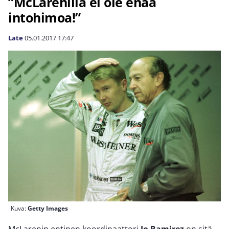
”McLarenilla ei ole enää
intohimoa!”
Late
05.01.2017
17:47
Kuva:
Getty Images
McLarenin entinen koordinaattori
Jo Ramirez
on sitä