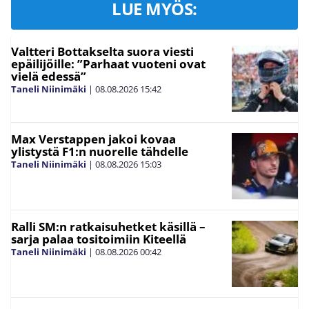
LUE MYÖS:
Valtteri Bottakselta suora viesti
epäilijöille: ”Parhaat vuoteni ovat
vielä edessä”
Taneli Niinimäki
|
08.08.2026
15:42
Max Verstappen jakoi kovaa
ylistystä F1:n nuorelle tähdelle
Taneli Niinimäki
|
08.08.2026
15:03
Ralli SM:n ratkaisuhetket käsillä –
sarja palaa tositoimiin Kiteellä
Taneli Niinimäki
|
08.08.2026
00:42