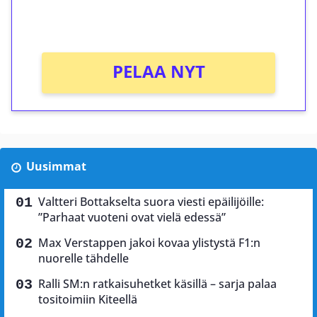
Ei kierrätysvaatimusta!
PELAA NYT
Uusimmat
Valtteri Bottakselta suora viesti epäilijöille:
”Parhaat vuoteni ovat vielä edessä”
Max Verstappen jakoi kovaa ylistystä F1:n
nuorelle tähdelle
Ralli SM:n ratkaisuhetket käsillä – sarja palaa
tositoimiin Kiteellä