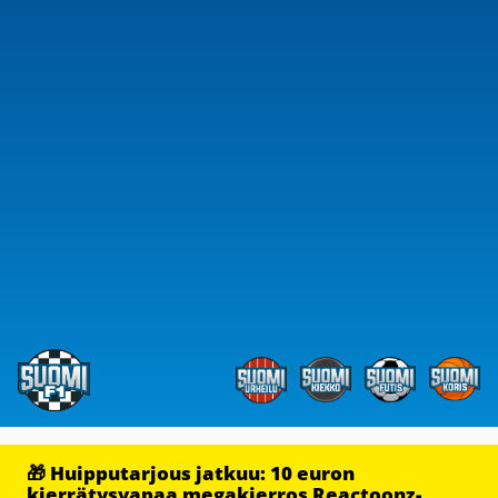
🎁 Huipputarjous jatkuu: 10 euron
kierrätysvapaa megakierros Reactoonz-