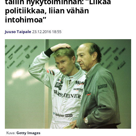
tallin nykytoiminnan: ”Liikaa
politiikkaa, liian vähän
intohimoa”
Juuso Taipale
23.12.2016
18:55
Kuva:
Getty Images