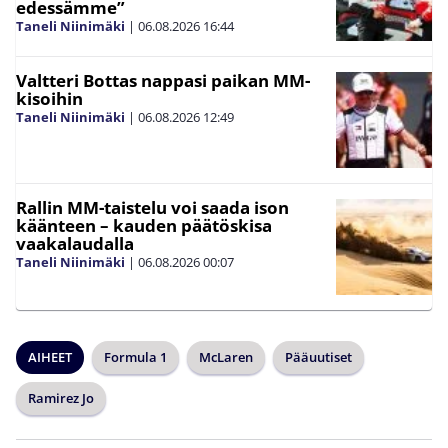
edessämme”
Taneli Niinimäki
|
06.08.2026
16:44
Valtteri Bottas nappasi paikan MM-
kisoihin
Taneli Niinimäki
|
06.08.2026
12:49
Rallin MM-taistelu voi saada ison
käänteen – kauden päätöskisa
vaakalaudalla
Taneli Niinimäki
|
06.08.2026
00:07
AIHEET
Formula 1
McLaren
Pääuutiset
Ramirez Jo