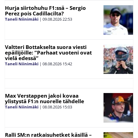
Hurja siirtohuhu F1:ssä – Sergio
Perez pois Cadillacilta?
Taneli Niinimäki
|
09.08.2026
22:53
Valtteri Bottakselta suora viesti
epäilijöille: ”Parhaat vuoteni ovat
vielä edessä”
Taneli Niinimäki
|
08.08.2026
15:42
Max Verstappen jakoi kovaa
ylistystä F1:n nuorelle tähdelle
Taneli Niinimäki
|
08.08.2026
15:03
Ralli SM:n ratkaisuhetket käsillä –