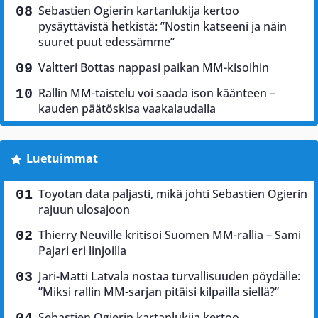
Sebastien Ogierin kartanlukija kertoo
pysäyttävistä hetkistä: ”Nostin katseeni ja näin
suuret puut edessämme”
Valtteri Bottas nappasi paikan MM-kisoihin
Rallin MM-taistelu voi saada ison käänteen –
kauden päätöskisa vaakalaudalla
Luetuimmat
Toyotan data paljasti, mikä johti Sebastien Ogierin
rajuun ulosajoon
Thierry Neuville kritisoi Suomen MM-rallia – Sami
Pajari eri linjoilla
Jari-Matti Latvala nostaa turvallisuuden pöydälle:
”Miksi rallin MM-sarjan pitäisi kilpailla siellä?”
Sebastien Ogierin kartanlukija kertoo