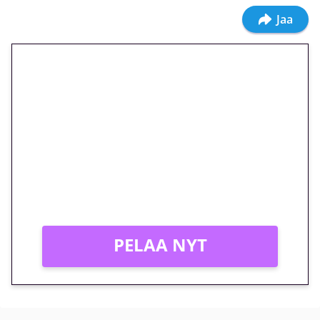
Jaa
🎁 Huipputarjous jatkuu: 10
euron kierrätysvapaa
megakierros Reactoonz-
peliin – vain 1 eurolla!
Peli: Reactoonz
Vain uusille asiakkaille!
PELAA NYT