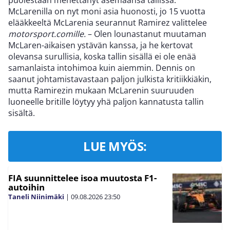
McLarenilla on nyt moni asia huonosti, jo 15 vuotta
elääkkeeltä McLarenia seurannut Ramirez valittelee
motorsport.comille.
– Olen lounastanut muutaman
McLaren-aikaisen ystävän kanssa, ja he kertovat
olevansa surullisia, koska tallin sisällä ei ole enää
samanlaista intohimoa kuin aiemmin. Dennis on
saanut johtamistavastaan paljon julkista kritiikkiäkin,
mutta Ramirezin mukaan McLarenin suuruuden
luoneelle britille löytyy yhä paljon kannatusta tallin
sisältä.
LUE MYÖS:
FIA suunnittelee isoa muutosta F1-
autoihin
Taneli Niinimäki
|
09.08.2026
23:50