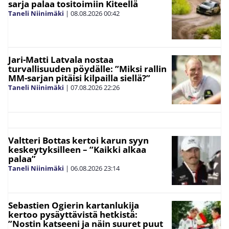
sarja palaa tositoimiin Kiteellä
Taneli Niinimäki
|
08.08.2026
00:42
Jari-Matti Latvala nostaa
turvallisuuden pöydälle: ”Miksi rallin
MM-sarjan pitäisi kilpailla siellä?”
Taneli Niinimäki
|
07.08.2026
22:26
Valtteri Bottas kertoi karun syyn
keskeytyksilleen – ”Kaikki alkaa
palaa”
Taneli Niinimäki
|
06.08.2026
23:14
Sebastien Ogierin kartanlukija
kertoo pysäyttävistä hetkistä:
”Nostin katseeni ja näin suuret puut