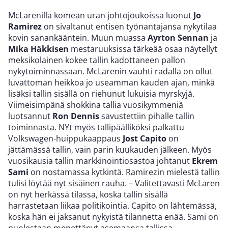
McLarenilla komean uran johtojoukoissa luonut
Jo
Ramirez
on sivaltanut entisen työnantajansa nykytilaa
kovin sanankääntein. Muun muassa
Ayrton Sennan
ja
Mika
Häkkisen
mestaruuksissa tärkeää osaa näytellyt
meksikolainen kokee tallin kadottaneen pallon
nykytoiminnassaan. McLarenin vauhti radalla on ollut
luvattoman heikkoa jo useamman kauden ajan, minkä
lisäksi tallin sisällä on riehunut lukuisia myrskyjä.
Viimeisimpänä shokkina tallia vuosikymmeniä
luotsannut
Ron Dennis
savustettiin pihalle tallin
toiminnasta. NYt myös tallipäälliköksi palkattu
Volkswagen-huippukaappaus
Jost Capito
on
jättämässä tallin, vain parin kuukauden jälkeen. Myös
vuosikausia tallin markkinointiosastoa johtanut
Ekrem
Sami
on nostamassa kytkintä. Ramirezin mielestä tallin
tulisi löytää nyt sisäinen rauha. – Valitettavasti McLaren
on nyt herkässä tilassa, koska tallin sisällä
harrastetaan liikaa politikointia. Capito on lähtemässä,
koska hän ei jaksanut nykyistä tilannetta enää. Sami on
puolestaan menettänyt asemaansa tallissa.