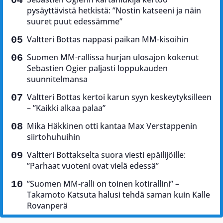
pysäyttävistä hetkistä: ”Nostin katseeni ja näin
suuret puut edessämme”
Valtteri Bottas nappasi paikan MM-kisoihin
Suomen MM-rallissa hurjan ulosajon kokenut
Sebastien Ogier paljasti loppukauden
suunnitelmansa
Valtteri Bottas kertoi karun syyn keskeytyksilleen
– ”Kaikki alkaa palaa”
Mika Häkkinen otti kantaa Max Verstappenin
siirtohuhuihin
Valtteri Bottakselta suora viesti epäilijöille:
”Parhaat vuoteni ovat vielä edessä”
”Suomen MM-ralli on toinen kotirallini” –
Takamoto Katsuta halusi tehdä saman kuin Kalle
Rovanperä