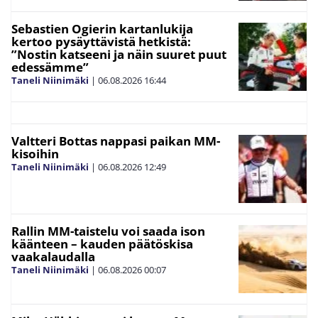
Sebastien Ogierin kartanlukija
kertoo pysäyttävistä hetkistä:
”Nostin katseeni ja näin suuret puut
edessämme”
Taneli Niinimäki
|
06.08.2026
16:44
Valtteri Bottas nappasi paikan MM-
kisoihin
Taneli Niinimäki
|
06.08.2026
12:49
Rallin MM-taistelu voi saada ison
käänteen – kauden päätöskisa
vaakalaudalla
Taneli Niinimäki
|
06.08.2026
00:07