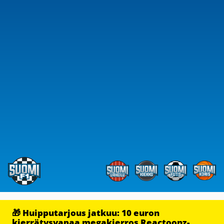
🎁 Huipputarjous jatkuu: 10 euron
kierrätysvapaa megakierros Reactoonz-