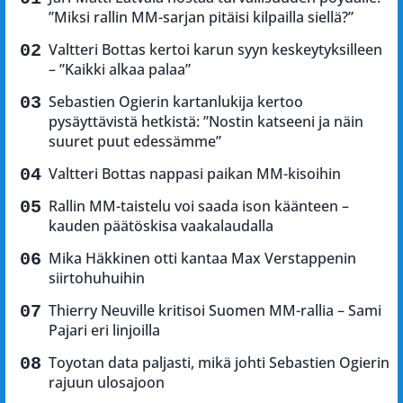
”Miksi rallin MM-sarjan pitäisi kilpailla siellä?”
Valtteri Bottas kertoi karun syyn keskeytyksilleen
– ”Kaikki alkaa palaa”
Sebastien Ogierin kartanlukija kertoo
pysäyttävistä hetkistä: ”Nostin katseeni ja näin
suuret puut edessämme”
Valtteri Bottas nappasi paikan MM-kisoihin
Rallin MM-taistelu voi saada ison käänteen –
kauden päätöskisa vaakalaudalla
Mika Häkkinen otti kantaa Max Verstappenin
siirtohuhuihin
Thierry Neuville kritisoi Suomen MM-rallia – Sami
Pajari eri linjoilla
Toyotan data paljasti, mikä johti Sebastien Ogierin
rajuun ulosajoon