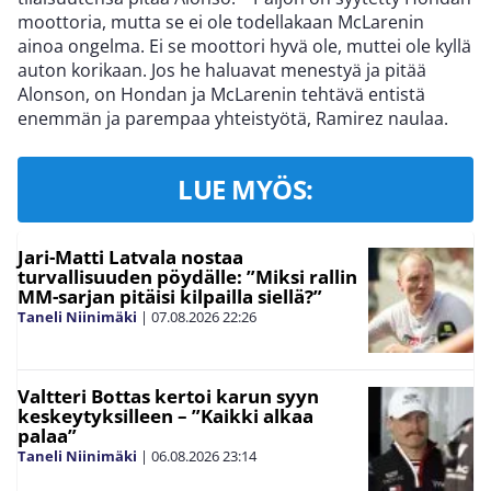
moottoria, mutta se ei ole todellakaan McLarenin
ainoa ongelma. Ei se moottori hyvä ole, muttei ole kyllä
auton korikaan. Jos he haluavat menestyä ja pitää
Alonson, on Hondan ja McLarenin tehtävä entistä
enemmän ja parempaa yhteistyötä, Ramirez naulaa.
LUE MYÖS:
Jari-Matti Latvala nostaa
turvallisuuden pöydälle: ”Miksi rallin
MM-sarjan pitäisi kilpailla siellä?”
Taneli Niinimäki
|
07.08.2026
22:26
Valtteri Bottas kertoi karun syyn
keskeytyksilleen – ”Kaikki alkaa
palaa”
Taneli Niinimäki
|
06.08.2026
23:14