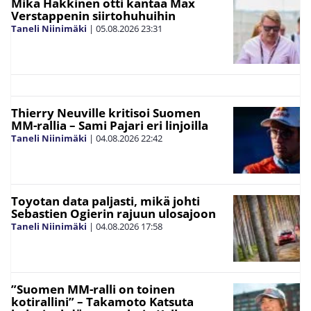
Mika Häkkinen otti kantaa Max
Verstappenin siirtohuhuihin
Taneli Niinimäki
|
05.08.2026
23:31
Thierry Neuville kritisoi Suomen
MM-rallia – Sami Pajari eri linjoilla
Taneli Niinimäki
|
04.08.2026
22:42
Toyotan data paljasti, mikä johti
Sebastien Ogierin rajuun ulosajoon
Taneli Niinimäki
|
04.08.2026
17:58
”Suomen MM-ralli on toinen
kotirallini” – Takamoto Katsuta