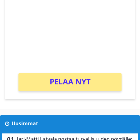
ilmaiskierroksia ilman
kierrätystä!
Talleta 1€
Saat heti 50 ilmaiskierrosta Tuohi 1000 -
peliin (arvo 0,20€ per kierros)!
Ei kierrätysvaatimusta!
PELAA NYT
Uusimmat
Jari-Matti Latvala nostaa turvallisuuden pöydälle: