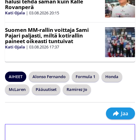
halusi tehdä saman kuin Kalle
Rovanperä
Kati Ojala
|
03.08.2026
20:15
Suomen MM-rallin voittaja Sami
Pajari paljasti, miltä kotirallin
paineet oikeasti tuntuivat
Kati Ojala
|
03.08.2026
17:37
AIHEET
Alonso Fernando
Formula 1
Honda
McLaren
Pääuutiset
Ramirez Jo
Jaa
1€ = 10€ arvosta