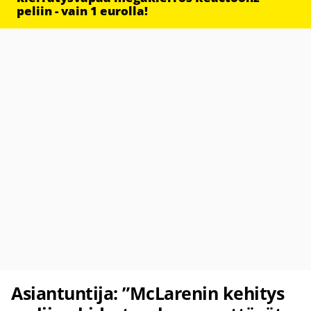
peliin - vain 1 eurolla!
Asiantuntija: ”McLarenin kehitys