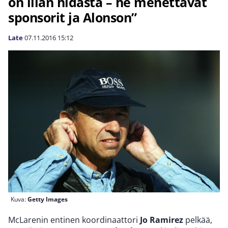
on liian hidasta – he menettävät
sponsorit ja Alonson”
Late
07.11.2016
15:12
Kuva:
Getty Images
McLarenin entinen koordinaattori
Jo Ramirez
pelkää,