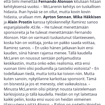
että tiimi menettää
Fernando Alonson
kituliaan hitaan
kehityksensä vuoksi. – McLarenin kehitys on tuskallisen
hidasta. Ihan hyvää se on ollut, mutta kovin kovin
hidasta, urallaan mm.
Ayrton Sennan
,
Mika Häkkisen
ja
Alain Prostin
kanssa tylöskennellyt Ramirez sanoo
espanjalaiselle
AS:lle
. – He tulevat menettämään
sponsoreita ja he tulevat menettämään Fernando
Alonson. Hän on varmasti tuskastunut tilanteeseen,
koska hän on voittaja, jonka on pakko saada voittaa,
Ramirez sanoo. – En usko hänen jatkavan kuin ensi
kauden, siinä hänen rajansa menee. Tällä kaudella
McLaren on noussut sentään pohjamudista
keskikastiin, mutta onko edes realismia, että ensi
vuonan tiimi olisi podiumilla ja taistelisi voitoista? – En
todellakaan tiedä, mutta totta kai toivon niin. Mutta
kuten sanoin, nykytilanne karkottaa sponsorit. Tämä
on bisnestä ja jos et menesty, olet vaikeuksissa. –
Minusta McLarenin olisi pitänyt nousta taistelemaan
kärkisijoista jo tällä kaudella. Heidän on nyt laitettava
kaikki peliin, koska ensi vuosi on heidän viimeinen
tilaisuutensa pitää Alonso. – Paljon on syytetty Hondan