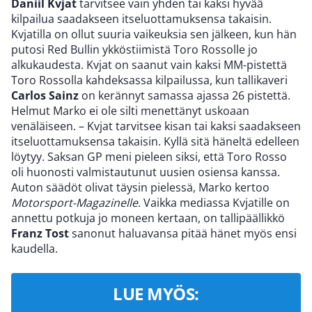
Daniil Kvjat
tarvitsee vain yhden tai kaksi hyvää
kilpailua saadakseen itseluottamuksensa takaisin.
Kvjatilla on ollut suuria vaikeuksia sen jälkeen, kun hän
putosi Red Bullin ykköstiimistä Toro Rossolle jo
alkukaudesta. Kvjat on saanut vain kaksi MM-pistettä
Toro Rossolla kahdeksassa kilpailussa, kun tallikaveri
Carlos Sainz
on kerännyt samassa ajassa 26 pistettä.
Helmut Marko ei ole silti menettänyt uskoaan
venäläiseen. – Kvjat tarvitsee kisan tai kaksi saadakseen
itseluottamuksensa takaisin. Kyllä sitä häneltä edelleen
löytyy. Saksan GP meni pieleen siksi, että Toro Rosso
oli huonosti valmistautunut uusien osiensa kanssa.
Auton säädöt olivat täysin pielessä, Marko kertoo
Motorsport-Magazinelle
. Vaikka mediassa Kvjatille on
annettu potkuja jo moneen kertaan, on tallipäällikkö
Franz Tost
sanonut haluavansa pitää hänet myös ensi
kaudella.
LUE MYÖS: