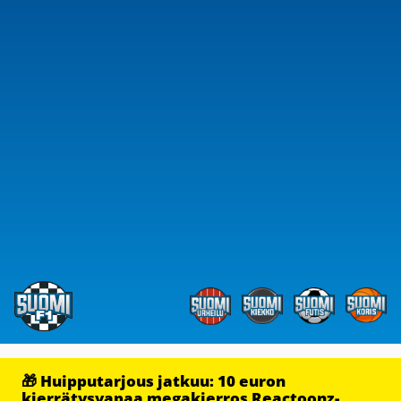
🎁 Huipputarjous jatkuu: 10 euron
kierrätysvapaa megakierros Reactoonz-