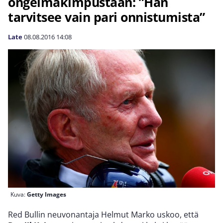
ongelmakimpustaan: ”Hän
tarvitsee vain pari onnistumista”
Late
08.08.2016
14:08
Kuva:
Getty Images
Red Bullin neuvonantaja Helmut Marko uskoo, että