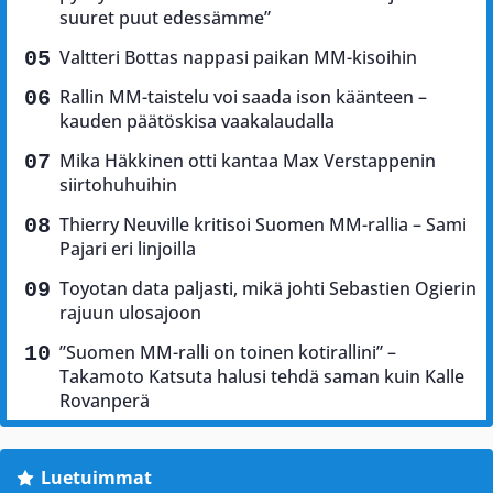
suuret puut edessämme”
Valtteri Bottas nappasi paikan MM-kisoihin
Rallin MM-taistelu voi saada ison käänteen –
kauden päätöskisa vaakalaudalla
Mika Häkkinen otti kantaa Max Verstappenin
siirtohuhuihin
Thierry Neuville kritisoi Suomen MM-rallia – Sami
Pajari eri linjoilla
Toyotan data paljasti, mikä johti Sebastien Ogierin
rajuun ulosajoon
”Suomen MM-ralli on toinen kotirallini” –
Takamoto Katsuta halusi tehdä saman kuin Kalle
Rovanperä
Luetuimmat