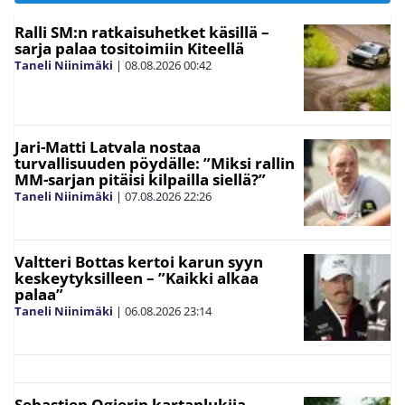
Ralli SM:n ratkaisuhetket käsillä –
sarja palaa tositoimiin Kiteellä
Taneli Niinimäki
|
08.08.2026
00:42
Jari-Matti Latvala nostaa
turvallisuuden pöydälle: ”Miksi rallin
MM-sarjan pitäisi kilpailla siellä?”
Taneli Niinimäki
|
07.08.2026
22:26
Valtteri Bottas kertoi karun syyn
keskeytyksilleen – ”Kaikki alkaa
palaa”
Taneli Niinimäki
|
06.08.2026
23:14
Sebastien Ogierin kartanlukija