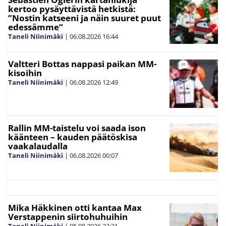
kertoo pysäyttävistä hetkistä:
”Nostin katseeni ja näin suuret puut
edessämme”
Taneli Niinimäki
|
06.08.2026
16:44
Valtteri Bottas nappasi paikan MM-
kisoihin
Taneli Niinimäki
|
06.08.2026
12:49
Rallin MM-taistelu voi saada ison
käänteen – kauden päätöskisa
vaakalaudalla
Taneli Niinimäki
|
06.08.2026
00:07
Mika Häkkinen otti kantaa Max
Verstappenin siirtohuhuihin
Taneli Niinimäki
|
05.08.2026
23:31