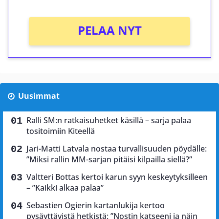
PELAA NYT
Uusimmat
Ralli SM:n ratkaisuhetket käsillä – sarja palaa
tositoimiin Kiteellä
Jari-Matti Latvala nostaa turvallisuuden pöydälle:
”Miksi rallin MM-sarjan pitäisi kilpailla siellä?”
Valtteri Bottas kertoi karun syyn keskeytyksilleen
– ”Kaikki alkaa palaa”
Sebastien Ogierin kartanlukija kertoo
pysäyttävistä hetkistä: ”Nostin katseeni ja näin