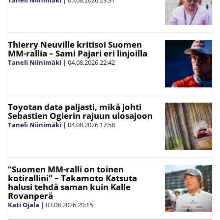
Thierry Neuville kritisoi Suomen
MM-rallia – Sami Pajari eri linjoilla
Taneli Niinimäki
|
04.08.2026
22:42
Toyotan data paljasti, mikä johti
Sebastien Ogierin rajuun ulosajoon
Taneli Niinimäki
|
04.08.2026
17:58
”Suomen MM-ralli on toinen
kotirallini” – Takamoto Katsuta
halusi tehdä saman kuin Kalle
Rovanperä
Kati Ojala
|
03.08.2026
20:15