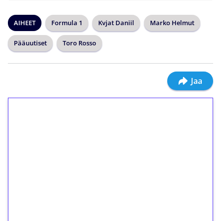
AIHEET
Formula 1
Kvjat Daniil
Marko Helmut
Pääuutiset
Toro Rosso
Jaa
1€ = 10€ arvosta
ilmaiskierroksia ilman
kierrätystä!
Talleta 1€
Saat heti 50 ilmaiskierrosta Tuohi 1000 -
peliin (arvo 0,20€ per kierros)!
Ei kierrätysvaatimusta!