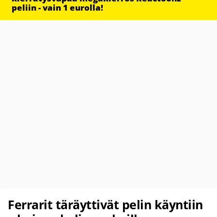
peliin - vain 1 eurolla!
Ferrarit täräyttivät pelin käyntiin