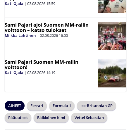
Kati Ojala
|
03.08.2026
15:59
Sami Pajari ajoi Suomen MM-rallin
voittoon – katso tulokset
Miikka Lahtinen
|
02.08.2026
16:00
Sami Pajari Suomen MM-rallin
voittoon!
Kati Ojala
|
02.08.2026
14:19
AIHEET
Ferrari
Formula 1
Iso-Britannian GP
Pääuutiset
Räikkönen Kimi
Vettel Sebastian