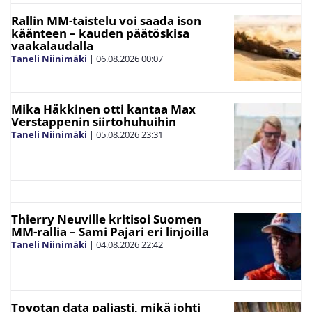
Rallin MM-taistelu voi saada ison
käänteen – kauden päätöskisa
vaakalaudalla
Taneli Niinimäki
|
06.08.2026
00:07
Mika Häkkinen otti kantaa Max
Verstappenin siirtohuhuihin
Taneli Niinimäki
|
05.08.2026
23:31
Thierry Neuville kritisoi Suomen
MM-rallia – Sami Pajari eri linjoilla
Taneli Niinimäki
|
04.08.2026
22:42
Toyotan data paljasti, mikä johti