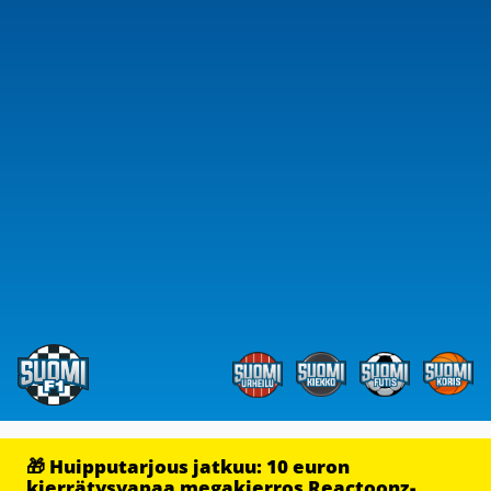
🎁 Huipputarjous jatkuu: 10 euron
kierrätysvapaa megakierros Reactoonz-