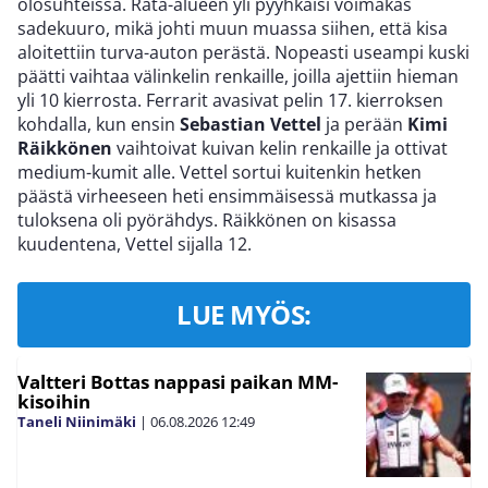
olosuhteissa. Rata-alueen yli pyyhkäisi voimakas
sadekuuro, mikä johti muun muassa siihen, että kisa
aloitettiin turva-auton perästä. Nopeasti useampi kuski
päätti vaihtaa välinkelin renkaille, joilla ajettiin hieman
yli 10 kierrosta. Ferrarit avasivat pelin 17. kierroksen
kohdalla, kun ensin
Sebastian Vettel
ja perään
Kimi
Räikkönen
vaihtoivat kuivan kelin renkaille ja ottivat
medium-kumit alle. Vettel sortui kuitenkin hetken
päästä virheeseen heti ensimmäisessä mutkassa ja
tuloksena oli pyörähdys. Räikkönen on kisassa
kuudentena, Vettel sijalla 12.
LUE MYÖS:
Valtteri Bottas nappasi paikan MM-
kisoihin
Taneli Niinimäki
|
06.08.2026
12:49