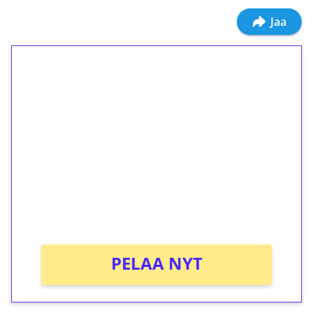
Jaa
1€ = 10€ arvosta
ilmaiskierroksia ilman
kierrätystä!
Talleta 1€
Saat heti 50 ilmaiskierrosta Tuohi 1000 -
peliin (arvo 0,20€ per kierros)!
Ei kierrätysvaatimusta!
PELAA NYT