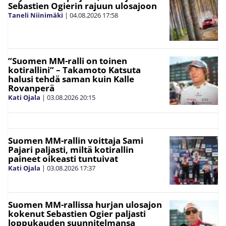
Sebastien Ogierin rajuun ulosajoon
Taneli Niinimäki
|
04.08.2026
17:58
”Suomen MM-ralli on toinen
kotirallini” – Takamoto Katsuta
halusi tehdä saman kuin Kalle
Rovanperä
Kati Ojala
|
03.08.2026
20:15
Suomen MM-rallin voittaja Sami
Pajari paljasti, miltä kotirallin
paineet oikeasti tuntuivat
Kati Ojala
|
03.08.2026
17:37
Suomen MM-rallissa hurjan ulosajon
kokenut Sebastien Ogier paljasti
loppukauden suunnitelmansa