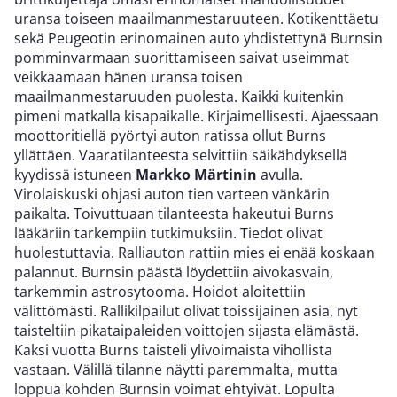
uransa toiseen maailmanmestaruuteen. Kotikenttäetu
sekä Peugeotin erinomainen auto yhdistettynä Burnsin
pomminvarmaan suorittamiseen saivat useimmat
veikkaamaan hänen uransa toisen
maailmanmestaruuden puolesta. Kaikki kuitenkin
pimeni matkalla kisapaikalle. Kirjaimellisesti. Ajaessaan
moottoritiellä pyörtyi auton ratissa ollut Burns
yllättäen. Vaaratilanteesta selvittiin säikähdyksellä
kyydissä istuneen
Markko Märtinin
avulla.
Virolaiskuski ohjasi auton tien varteen vänkärin
paikalta. Toivuttuaan tilanteesta hakeutui Burns
lääkäriin tarkempiin tutkimuksiin. Tiedot olivat
huolestuttavia. Ralliauton rattiin mies ei enää koskaan
palannut. Burnsin päästä löydettiin aivokasvain,
tarkemmin astrosytooma. Hoidot aloitettiin
välittömästi. Rallikilpailut olivat toissijainen asia, nyt
taisteltiin pikataipaleiden voittojen sijasta elämästä.
Kaksi vuotta Burns taisteli ylivoimaista vihollista
vastaan. Välillä tilanne näytti paremmalta, mutta
loppua kohden Burnsin voimat ehtyivät. Lopulta