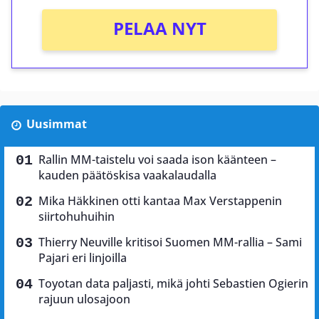
PELAA NYT
Uusimmat
Rallin MM-taistelu voi saada ison käänteen –
kauden päätöskisa vaakalaudalla
Mika Häkkinen otti kantaa Max Verstappenin
siirtohuhuihin
Thierry Neuville kritisoi Suomen MM-rallia – Sami
Pajari eri linjoilla
Toyotan data paljasti, mikä johti Sebastien Ogierin
rajuun ulosajoon