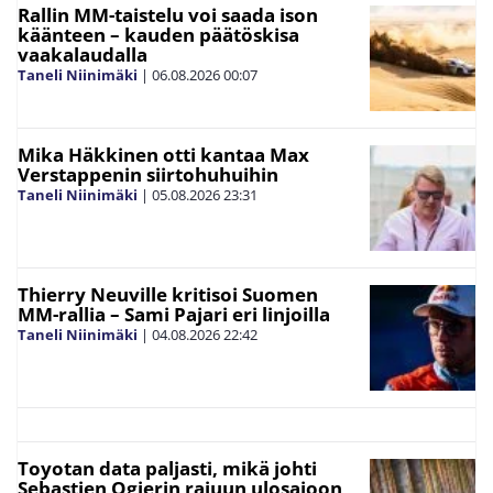
Rallin MM-taistelu voi saada ison
käänteen – kauden päätöskisa
vaakalaudalla
Taneli Niinimäki
|
06.08.2026
00:07
Mika Häkkinen otti kantaa Max
Verstappenin siirtohuhuihin
Taneli Niinimäki
|
05.08.2026
23:31
Thierry Neuville kritisoi Suomen
MM-rallia – Sami Pajari eri linjoilla
Taneli Niinimäki
|
04.08.2026
22:42
Toyotan data paljasti, mikä johti
Sebastien Ogierin rajuun ulosajoon