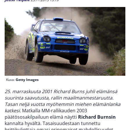
Kuva:
Getty Images
25. marraskuuta 2001 Richard Burns juhli elämänsä
suurinta saavutusta, rallin maailmanmestaruutta.
Tasan neljä vuotta myöhemmin miehen elämänlanka
katkesi.
Matkalla MM-rallikauden 2003
päätösosakilpailuun elämä näytti
Richard Burnsin
kannalta hyvältä. Tasaisuudestaan tunnettu
brittikuljettaja omasi erinomaiset mahdollisuudet