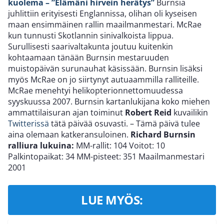
kuolema – ”Elämäni hirvein herätys”
Burnsia
juhlittiin erityisesti Englannissa, olihan oli kyseisen
maan ensimmäinen rallin maailmanmestari. McRae
kun tunnusti Skotlannin sinivalkoista lippua.
Surullisesti saarivaltakunta joutuu kuitenkin
kohtaamaan tänään Burnsin mestaruuden
muistopäivän surunauhat käsissään. Burnsin lisäksi
myös McRae on jo siirtynyt autuaammilla ralliteille.
McRae menehtyi helikopterionnettomuudessa
syyskuussa 2007. Burnsin kartanlukijana koko miehen
ammattilaisuran ajan toiminut
Robert Reid
kuvailikin
Twitterissä
tätä päivää osuvasti. – Tämä päivä tulee
aina olemaan katkeransuloinen.
Richard Burnsin
ralliura lukuina:
MM-rallit: 104 Voitot: 10
Palkintopaikat: 34 MM-pisteet: 351 Maailmanmestari
2001
LUE MYÖS: