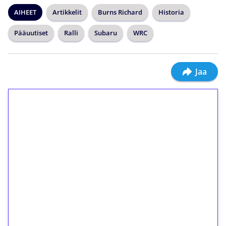
AIHEET
Artikkelit
Burns Richard
Historia
Pääuutiset
Ralli
Subaru
WRC
Jaa
1€ = 10€ arvosta
ilmaiskierroksia ilman
kierrätystä!
Talleta 1€
Saat heti 50 ilmaiskierrosta Tuohi 1000 -
peliin (arvo 0,20€ per kierros)!
Ei kierrätysvaatimusta!