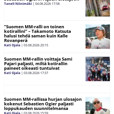
Taneli Niinimäki
|
04.08.2026
17:58
”Suomen MM-ralli on toinen
kotirallini” – Takamoto Katsuta
halusi tehdä saman kuin Kalle
Rovanperä
Kati Ojala
|
03.08.2026
20:15
Suomen MM-rallin voittaja Sami
Pajari paljasti, miltä kotirallin
paineet oikeasti tuntuivat
Kati Ojala
|
03.08.2026
17:37
Suomen MM-rallissa hurjan ulosajon
kokenut Sebastien Ogier paljasti
loppukauden suunnitelmansa
Kati Ojala
|
03.08.2026
15:59