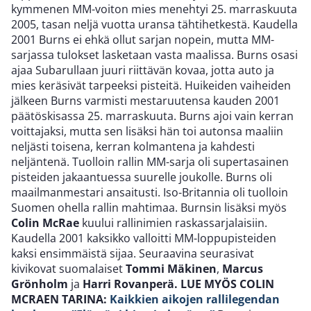
kymmenen MM-voiton mies menehtyi 25. marraskuuta
2005, tasan neljä vuotta uransa tähtihetkestä. Kaudella
2001 Burns ei ehkä ollut sarjan nopein, mutta MM-
sarjassa tulokset lasketaan vasta maalissa. Burns osasi
ajaa Subarullaan juuri riittävän kovaa, jotta auto ja
mies keräsivät tarpeeksi pisteitä. Huikeiden vaiheiden
jälkeen Burns varmisti mestaruutensa kauden 2001
päätöskisassa 25. marraskuuta. Burns ajoi vain kerran
voittajaksi, mutta sen lisäksi hän toi autonsa maaliin
neljästi toisena, kerran kolmantena ja kahdesti
neljäntenä. Tuolloin rallin MM-sarja oli supertasainen
pisteiden jakaantuessa suurelle joukolle. Burns oli
maailmanmestari ansaitusti. Iso-Britannia oli tuolloin
Suomen ohella rallin mahtimaa. Burnsin lisäksi myös
Colin McRae
kuului rallinimien raskassarjalaisiin.
Kaudella 2001 kaksikko valloitti MM-loppupisteiden
kaksi ensimmäistä sijaa. Seuraavina seurasivat
kivikovat suomalaiset
Tommi
Mäkinen
,
Marcus
Grönholm
ja
Harri Rovanperä.
LUE MYÖS COLIN
MCRAEN TARINA:
Kaikkien aikojen rallilegendan