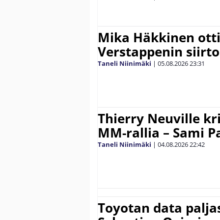
Mika Häkkinen ott
Verstappenin siirt
Taneli Niinimäki
|
05.08.2026
23:31
Thierry Neuville kr
MM-rallia – Sami Paj
Taneli Niinimäki
|
04.08.2026
22:42
Toyotan data paljas