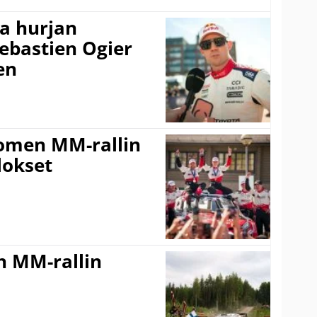
a hurjan
ebastien Ogier
en
uomen MM-rallin
lokset
n MM-rallin