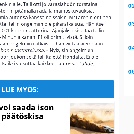
nkin alle. Talli otti jo varaslähdön torstaina
esteihin pitämällä radalla mainoskuvauksia.
lmia autonsa kanssa näissäkin. McLarenin entinen
ttei tallin ongelmiin ole pikaratkaisua. Hän itse
2001 koordinaattorina. Ajanjakso sisältää tallin
 Minun aikanani F1 oli primitiivistä. Silloin
mään ongelmiin ratkaisut, hän viittaa aiempaan
obon
haastattelussa.
– Nykyisin ongelmien
örijoukon sekä tallilta että Hondalta. Ei ole
 Kaikki vaikuttaa kaikkeen autossa.
Lähde:
LUE MYÖS:
voi saada ison
 päätöskisa