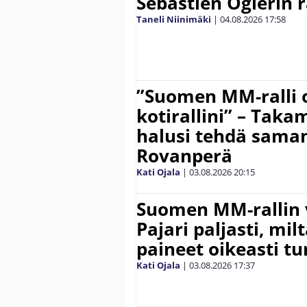
Sebastien Ogierin 
Taneli Niinimäki
|
04.08.2026
17:58
”Suomen MM-ralli 
kotirallini” – Tak
halusi tehdä saman
Rovanperä
Kati Ojala
|
03.08.2026
20:15
Suomen MM-rallin 
Pajari paljasti, milt
paineet oikeasti tu
Kati Ojala
|
03.08.2026
17:37