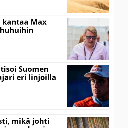
i kantaa Max
ohuhuihin
itisoi Suomen
ari eri linjoilla
ti, mikä johti