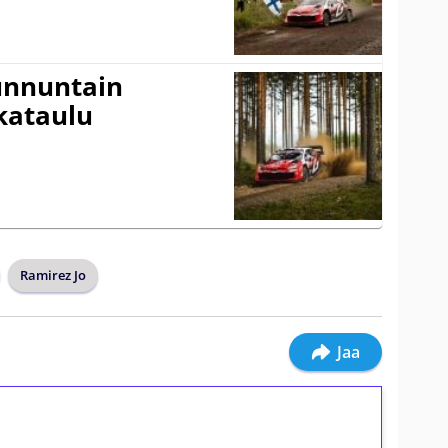
Sunnuntain
ikataulu
Ramirez Jo
Jaa
ilmaiskierroksia ilman