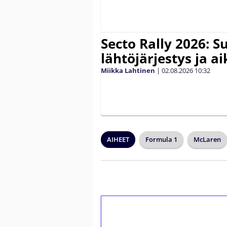
Secto Rally 2026: 
lähtöjärjestys ja a
Miikka Lahtinen
|
02.08.2026
10:32
AIHEET
Formula 1
McLaren
1€ = 10€ arvosta 