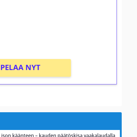
osta Tuohi 1000 -peliin (arvo 0,20€ per
PELAA NYT
a ison käänteen – kauden päätöskisa vaakalaudalla