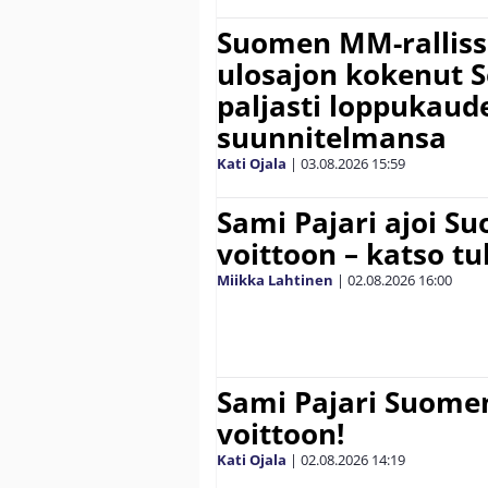
Suomen MM-ralliss
ulosajon kokenut S
paljasti loppukaud
suunnitelmansa
Kati Ojala
|
03.08.2026
15:59
Sami Pajari ajoi S
voittoon – katso tu
Miikka Lahtinen
|
02.08.2026
16:00
Sami Pajari Suome
voittoon!
Kati Ojala
|
02.08.2026
14:19