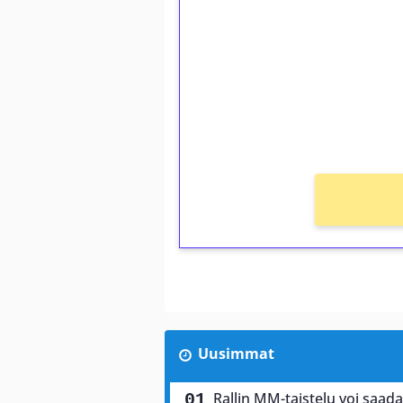
kierrätystä!
Talleta 1€
Saat heti 50 ilmaiskierr
kierros)!
Ei kierrätysvaatimusta!
Uusimmat
Rallin MM-taistelu voi saad