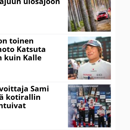
rajuun ulosajoon
on toinen
amoto Katsuta
 kuin Kalle
voittaja Sami
ä kotirallin
ntuivat