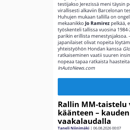
testijakso Jerezissä meni täysin pe
virallisesti alkaviin Barcelonan t
Huhujen mukaan tallilla on onge
mekaanikko
Jo Ramirez
pelkää, e
työskenteli tallissa vuosina 1984-
parikin erillista menestysjaksoa. –
japanilaiset olivat nopeita löytä
yhteistyöhön Hondan kanssa
Gl
ratkaiseminen vaatii suuren insinö
nopeaa tapaa ratkaista haasteita.
InAutoNews.com
Rallin MM-taistelu 
käänteen – kauden
vaakalaudalla
Taneli Niinimäki
|
06.08.2026
00:07