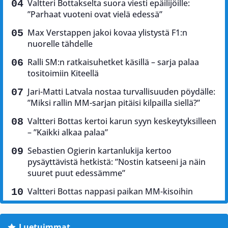
Valtteri Bottakselta suora viesti epäilijöille:
”Parhaat vuoteni ovat vielä edessä”
Max Verstappen jakoi kovaa ylistystä F1:n
nuorelle tähdelle
Ralli SM:n ratkaisuhetket käsillä – sarja palaa
tositoimiin Kiteellä
Jari-Matti Latvala nostaa turvallisuuden pöydälle:
”Miksi rallin MM-sarjan pitäisi kilpailla siellä?”
Valtteri Bottas kertoi karun syyn keskeytyksilleen
– ”Kaikki alkaa palaa”
Sebastien Ogierin kartanlukija kertoo
pysäyttävistä hetkistä: ”Nostin katseeni ja näin
suuret puut edessämme”
Valtteri Bottas nappasi paikan MM-kisoihin
Luetuimmat