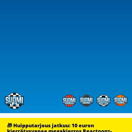
🎁 Huipputarjous jatkuu: 10 euron
kierrätysvapaa megakierros Reactoonz-