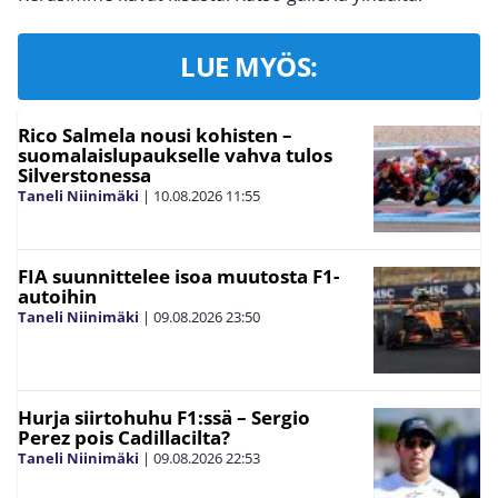
LUE MYÖS:
Rico Salmela nousi kohisten –
suomalaislupaukselle vahva tulos
Silverstonessa
Taneli Niinimäki
|
10.08.2026
11:55
FIA suunnittelee isoa muutosta F1-
autoihin
Taneli Niinimäki
|
09.08.2026
23:50
Hurja siirtohuhu F1:ssä – Sergio
Perez pois Cadillacilta?
Taneli Niinimäki
|
09.08.2026
22:53