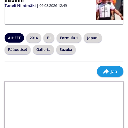
kisoihin
Taneli Niinimäki
|
06.08.2026
12:49
AIHEET
2014
F1
Formula 1
Japani
Pääuutiset
Galleria
Suzuka
Jaa
🎁 Huipputarjous jatkuu: 10
euron kierrätysvapaa
megakierros Reactoonz-
peliin – vain 1 eurolla!