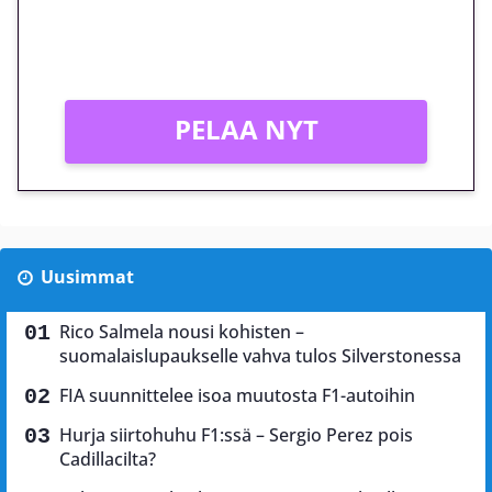
Peli: Reactoonz
Vain uusille asiakkaille!
PELAA NYT
Uusimmat
Rico Salmela nousi kohisten –
suomalaislupaukselle vahva tulos Silverstonessa
FIA suunnittelee isoa muutosta F1-autoihin
Hurja siirtohuhu F1:ssä – Sergio Perez pois
Cadillacilta?