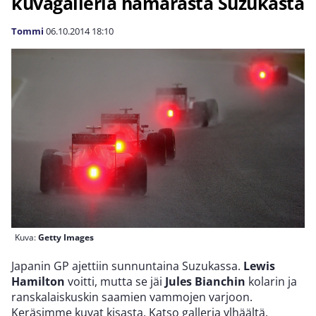
kuvagalleria hämärästä Suzukasta
Tommi
06.10.2014
18:10
Kuva:
Getty Images
Japanin GP ajettiin sunnuntaina Suzukassa.
Lewis
Hamilton
voitti, mutta se jäi
Jules Bianchin
kolarin ja
ranskalaiskuskin saamien vammojen varjoon.
Keräsimme kuvat kisasta. Katso galleria ylhäältä.