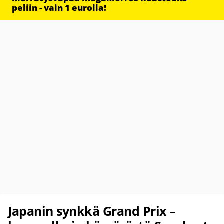
peliin - vain 1 eurolla!
Japanin synkkä Grand Prix –