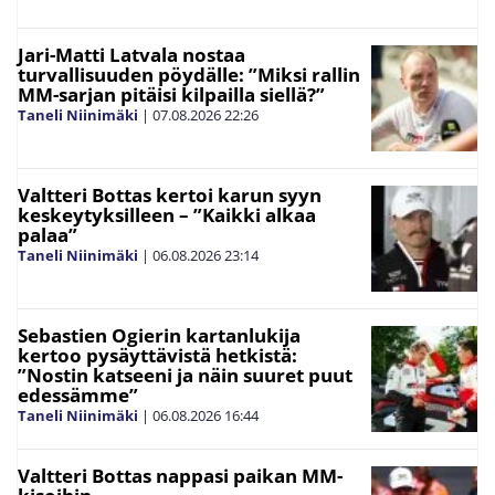
Jari-Matti Latvala nostaa
turvallisuuden pöydälle: ”Miksi rallin
MM-sarjan pitäisi kilpailla siellä?”
Taneli Niinimäki
|
07.08.2026
22:26
Valtteri Bottas kertoi karun syyn
keskeytyksilleen – ”Kaikki alkaa
palaa”
Taneli Niinimäki
|
06.08.2026
23:14
Sebastien Ogierin kartanlukija
kertoo pysäyttävistä hetkistä:
”Nostin katseeni ja näin suuret puut
edessämme”
Taneli Niinimäki
|
06.08.2026
16:44
Valtteri Bottas nappasi paikan MM-