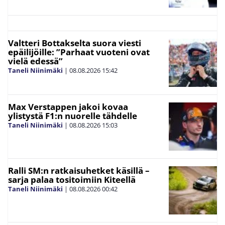
Valtteri Bottakselta suora viesti
epäilijöille: ”Parhaat vuoteni ovat
vielä edessä”
Taneli Niinimäki
|
08.08.2026
15:42
Max Verstappen jakoi kovaa
ylistystä F1:n nuorelle tähdelle
Taneli Niinimäki
|
08.08.2026
15:03
Ralli SM:n ratkaisuhetket käsillä –
sarja palaa tositoimiin Kiteellä
Taneli Niinimäki
|
08.08.2026
00:42