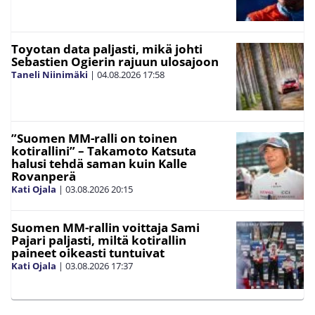
Toyotan data paljasti, mikä johti
Sebastien Ogierin rajuun ulosajoon
Taneli Niinimäki
|
04.08.2026
17:58
”Suomen MM-ralli on toinen
kotirallini” – Takamoto Katsuta
halusi tehdä saman kuin Kalle
Rovanperä
Kati Ojala
|
03.08.2026
20:15
Suomen MM-rallin voittaja Sami
Pajari paljasti, miltä kotirallin
paineet oikeasti tuntuivat
Kati Ojala
|
03.08.2026
17:37