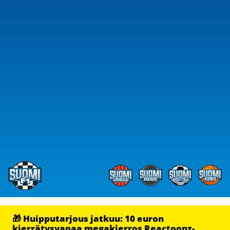
🎁 Huipputarjous jatkuu: 10 euron
kierrätysvapaa megakierros Reactoonz-