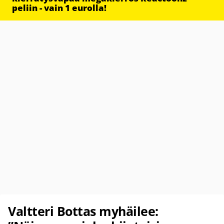
peliin - vain 1 eurolla!
Valtteri Bottas myhäilee: