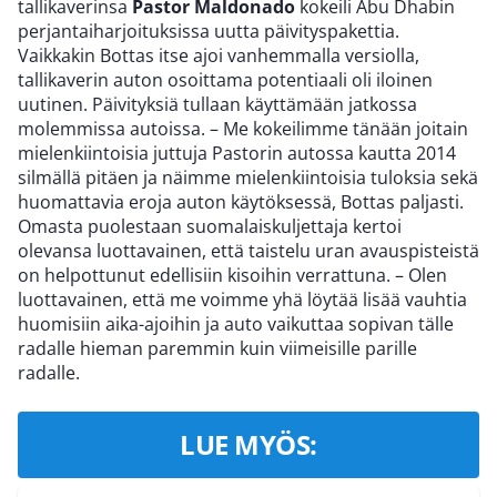
tallikaverinsa
Pastor Maldonado
kokeili Abu Dhabin
perjantaiharjoituksissa uutta päivityspakettia.
Vaikkakin Bottas itse ajoi vanhemmalla versiolla,
tallikaverin auton osoittama potentiaali oli iloinen
uutinen. Päivityksiä tullaan käyttämään jatkossa
molemmissa autoissa. – Me kokeilimme tänään joitain
mielenkiintoisia juttuja Pastorin autossa kautta 2014
silmällä pitäen ja näimme mielenkiintoisia tuloksia sekä
huomattavia eroja auton käytöksessä, Bottas paljasti.
Omasta puolestaan suomalaiskuljettaja kertoi
olevansa luottavainen, että taistelu uran avauspisteistä
on helpottunut edellisiin kisoihin verrattuna. – Olen
luottavainen, että me voimme yhä löytää lisää vauhtia
huomisiin aika-ajoihin ja auto vaikuttaa sopivan tälle
radalle hieman paremmin kuin viimeisille parille
radalle.
LUE MYÖS: