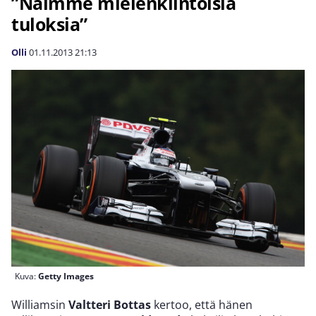
”Näimme mielenkiintoisia
tuloksia”
Olli
01.11.2013
21:13
Kuva:
Getty Images
Williamsin
Valtteri Bottas
kertoo, että hänen