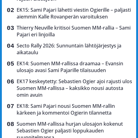
EK15: Sami Pajari lähetti viestin Ogierille – paljasti
aiemmin Kalle Rovanperän varoituksen
Thierry Neuville kritisoi Suomen MM-rallia – Sami
Pajari eri linjoilla
Secto Rally 2026: Sunnuntain lähtöjärjestys ja
aikataulu
EK14: Suomen MM-rallissa draamaa – Evansin
ulosajo avasi Sami Pajarille tilaisuuden
EK17 keskeytetty: Sebastien Ogier ajoi rajusti ulos
Suomen MM-rallissa – kaksikko nousi autosta
omin avuin
EK18: Sami Pajari nousi Suomen MM-rallin
kärkeen ja kommentoi Ogierin tilannetta
Suomen MM-rallissa hurjan ulosajon kokenut
Sebastien Ogier paljasti loppukauden
suunnitelmansa