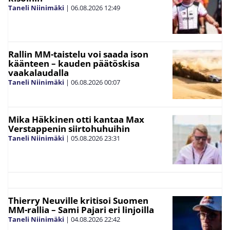
Taneli Niinimäki
|
06.08.2026
12:49
Rallin MM-taistelu voi saada ison
käänteen – kauden päätöskisa
vaakalaudalla
Taneli Niinimäki
|
06.08.2026
00:07
Mika Häkkinen otti kantaa Max
Verstappenin siirtohuhuihin
Taneli Niinimäki
|
05.08.2026
23:31
Thierry Neuville kritisoi Suomen
MM-rallia – Sami Pajari eri linjoilla
Taneli Niinimäki
|
04.08.2026
22:42