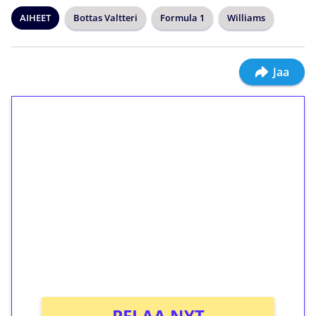
AIHEET
Bottas Valtteri
Formula 1
Williams
Jaa
1€ = 10€ arvosta
ilmaiskierroksia ilman
kierrätystä!
Talleta 1€
Saat heti 50 ilmaiskierrosta Tuohi 1000 -
peliin (arvo 0,20€ per kierros)!
Ei kierrätysvaatimusta!
PELAA NYT