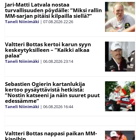
Jari-Matti Latvala nostaa
turvallisuuden pöydälle: ”Miksi rallin
MM-sarjan pitäisi kilpailla siellä?”
Taneli Niinimäki
|
07.08.2026
22:26
Valtteri Bottas kertoi karun syyn
keskeytyksilleen – ”Kaikki alkaa
palaa”
Taneli Niinimäki
|
06.08.2026
23:14
Sebastien Ogierin kartanlukija
kertoo pysäyttävistä hetkistä:
”Nostin katseeni ja näin suuret puut
edessämme”
Taneli Niinimäki
|
06.08.2026
16:44
Valtteri Bottas nappasi paikan MM-
kisoihin