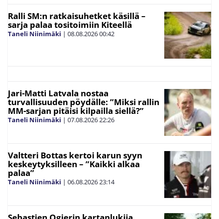
Ralli SM:n ratkaisuhetket käsillä –
sarja palaa tositoimiin Kiteellä
Taneli Niinimäki
|
08.08.2026
00:42
Jari-Matti Latvala nostaa
turvallisuuden pöydälle: ”Miksi rallin
MM-sarjan pitäisi kilpailla siellä?”
Taneli Niinimäki
|
07.08.2026
22:26
Valtteri Bottas kertoi karun syyn
keskeytyksilleen – ”Kaikki alkaa
palaa”
Taneli Niinimäki
|
06.08.2026
23:14
Sebastien Ogierin kartanlukija