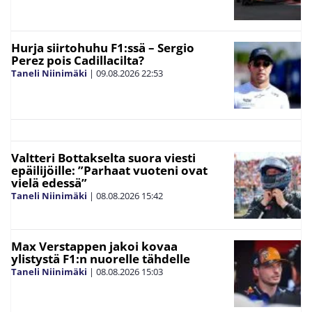
Hurja siirtohuhu F1:ssä – Sergio
Perez pois Cadillacilta?
Taneli Niinimäki
|
09.08.2026
22:53
Valtteri Bottakselta suora viesti
epäilijöille: ”Parhaat vuoteni ovat
vielä edessä”
Taneli Niinimäki
|
08.08.2026
15:42
Max Verstappen jakoi kovaa
ylistystä F1:n nuorelle tähdelle
Taneli Niinimäki
|
08.08.2026
15:03