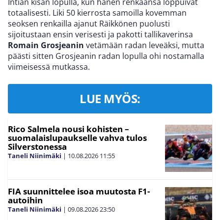
Intian kisan lopulla, kun hänen renkaansa loppuivat
totaalisesti. Liki 50 kierrosta samoilla kovemman
seoksen renkailla ajanut Räikkönen puolusti
sijoitustaan ensin verisesti ja pakotti tallikaverinsa
Romain Grosjeanin
vetämään radan leveäksi, mutta
päästi sitten Grosjeanin radan lopulla ohi nostamalla
viimeisessä mutkassa.
LUE MYÖS:
Rico Salmela nousi kohisten –
suomalaislupaukselle vahva tulos
Silverstonessa
Taneli Niinimäki
|
10.08.2026
11:55
FIA suunnittelee isoa muutosta F1-
autoihin
Taneli Niinimäki
|
09.08.2026
23:50