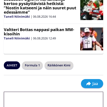
kertoo pysäyttävistä hetkistä:
”Nostin katseeni ja näin suuret puut
edessämme”
Taneli Niinimäki
|
06.08.2026
16:44
Valtteri Bottas nappasi paikan MM-
kisoihin
Taneli Niinimäki
|
06.08.2026
12:49
AIHEET
Formula 1
Räikkönen Kimi
Jaa
🎁 Huipputarjous jatkuu: 10