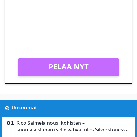
euron kierrätysvapaa
megakierros Reactoonz-
peliin – vain 1 eurolla!
Peli: Reactoonz
Vain uusille asiakkaille!
PELAA NYT
Uusimmat
Rico Salmela nousi kohisten –
suomalaislupaukselle vahva tulos Silverstonessa