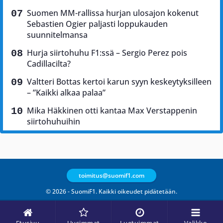
Suomen MM-rallissa hurjan ulosajon kokenut
Sebastien Ogier paljasti loppukauden
suunnitelmansa
Hurja siirtohuhu F1:ssä – Sergio Perez pois
Cadillacilta?
Valtteri Bottas kertoi karun syyn keskeytyksilleen
– ”Kaikki alkaa palaa”
Mika Häkkinen otti kantaa Max Verstappenin
siirtohuhuihin
toimitus@suomif1.com
© 2026 - SuomiF1. Kaikki oikeudet pidätetään.