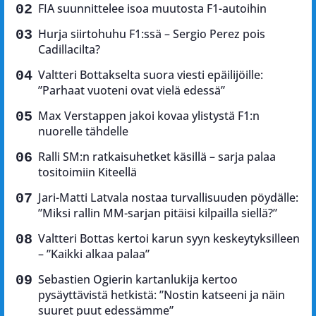
FIA suunnittelee isoa muutosta F1-autoihin
Hurja siirtohuhu F1:ssä – Sergio Perez pois
Cadillacilta?
Valtteri Bottakselta suora viesti epäilijöille:
”Parhaat vuoteni ovat vielä edessä”
Max Verstappen jakoi kovaa ylistystä F1:n
nuorelle tähdelle
Ralli SM:n ratkaisuhetket käsillä – sarja palaa
tositoimiin Kiteellä
Jari-Matti Latvala nostaa turvallisuuden pöydälle:
”Miksi rallin MM-sarjan pitäisi kilpailla siellä?”
Valtteri Bottas kertoi karun syyn keskeytyksilleen
– ”Kaikki alkaa palaa”
Sebastien Ogierin kartanlukija kertoo
pysäyttävistä hetkistä: ”Nostin katseeni ja näin
suuret puut edessämme”