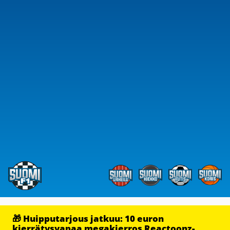
🎁 Huipputarjous jatkuu: 10 euron
kierrätysvapaa megakierros Reactoonz-