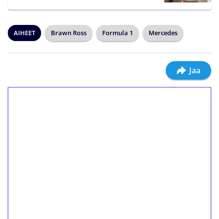
AIHEET
Brawn Ross
Formula 1
Mercedes
Jaa
1€ = 10€ arvosta
ilmaiskierroksia ilman
kierrätystä!
Talleta 1€
Saat heti 50 ilmaiskierrosta Tuohi 1000 -
peliin (arvo 0,20€ per kierros)!
Ei kierrätysvaatimusta!