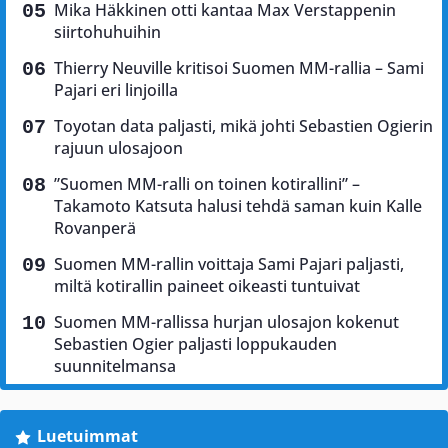
Mika Häkkinen otti kantaa Max Verstappenin
siirtohuhuihin
Thierry Neuville kritisoi Suomen MM-rallia – Sami
Pajari eri linjoilla
Toyotan data paljasti, mikä johti Sebastien Ogierin
rajuun ulosajoon
”Suomen MM-ralli on toinen kotirallini” –
Takamoto Katsuta halusi tehdä saman kuin Kalle
Rovanperä
Suomen MM-rallin voittaja Sami Pajari paljasti,
miltä kotirallin paineet oikeasti tuntuivat
Suomen MM-rallissa hurjan ulosajon kokenut
Sebastien Ogier paljasti loppukauden
suunnitelmansa
Luetuimmat