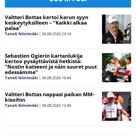
Valtteri Bottas kertoi karun syyn
keskeytyksilleen – ”Kaikki alkaa
palaa”
Taneli Niinimäki
|
06.08.2026
23:14
Sebastien Ogierin kartanlukija
kertoo pysäyttävistä hetkistä:
”Nostin katseeni ja näin suuret puut
edessämme”
Taneli Niinimäki
|
06.08.2026
16:44
Valtteri Bottas nappasi paikan MM-
kisoihin
Taneli Niinimäki
|
06.08.2026
12:49