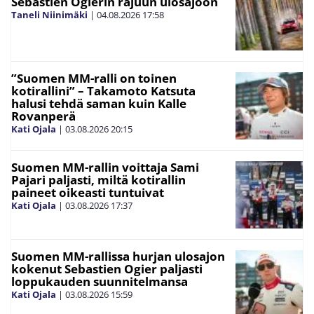
Sebastien Ogierin rajuun ulosajoon
Taneli Niinimäki
|
04.08.2026
17:58
”Suomen MM-ralli on toinen
kotirallini” – Takamoto Katsuta
halusi tehdä saman kuin Kalle
Rovanperä
Kati Ojala
|
03.08.2026
20:15
Suomen MM-rallin voittaja Sami
Pajari paljasti, miltä kotirallin
paineet oikeasti tuntuivat
Kati Ojala
|
03.08.2026
17:37
Suomen MM-rallissa hurjan ulosajon
kokenut Sebastien Ogier paljasti
loppukauden suunnitelmansa
Kati Ojala
|
03.08.2026
15:59