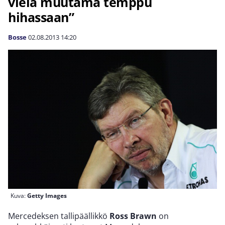
vielä muutama temppu
hihassaan”
Bosse
02.08.2013
14:20
Kuva:
Getty Images
Mercedeksen tallipäällikkö
Ross Brawn
on