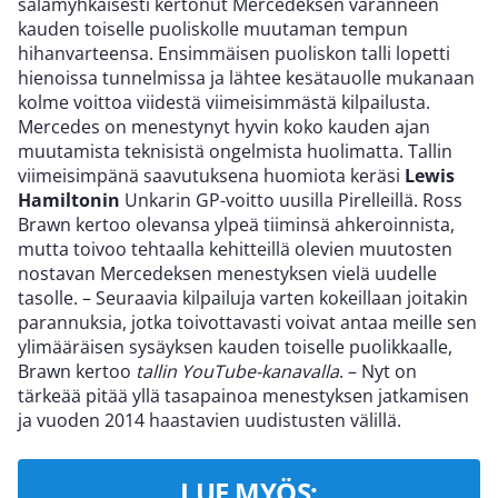
salamyhkäisesti kertonut Mercedeksen varanneen
kauden toiselle puoliskolle muutaman tempun
hihanvarteensa. Ensimmäisen puoliskon talli lopetti
hienoissa tunnelmissa ja lähtee kesätauolle mukanaan
kolme voittoa viidestä viimeisimmästä kilpailusta.
Mercedes on menestynyt hyvin koko kauden ajan
muutamista teknisistä ongelmista huolimatta. Tallin
viimeisimpänä saavutuksena huomiota keräsi
Lewis
Hamiltonin
Unkarin GP-voitto uusilla Pirelleillä. Ross
Brawn kertoo olevansa ylpeä tiiminsä ahkeroinnista,
mutta toivoo tehtaalla kehitteillä olevien muutosten
nostavan Mercedeksen menestyksen vielä uudelle
tasolle. – Seuraavia kilpailuja varten kokeillaan joitakin
parannuksia, jotka toivottavasti voivat antaa meille sen
ylimääräisen sysäyksen kauden toiselle puolikkaalle,
Brawn kertoo
tallin YouTube-kanavalla
. – Nyt on
tärkeää pitää yllä tasapainoa menestyksen jatkamisen
ja vuoden 2014 haastavien uudistusten välillä.
LUE MYÖS: