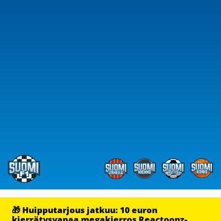
🎁 Huipputarjous jatkuu: 10 euron
kierrätysvapaa megakierros Reactoonz-