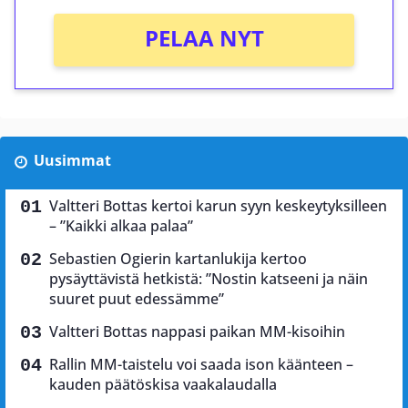
PELAA NYT
Uusimmat
Valtteri Bottas kertoi karun syyn keskeytyksilleen
– ”Kaikki alkaa palaa”
Sebastien Ogierin kartanlukija kertoo
pysäyttävistä hetkistä: ”Nostin katseeni ja näin
suuret puut edessämme”
Valtteri Bottas nappasi paikan MM-kisoihin
Rallin MM-taistelu voi saada ison käänteen –
kauden päätöskisa vaakalaudalla