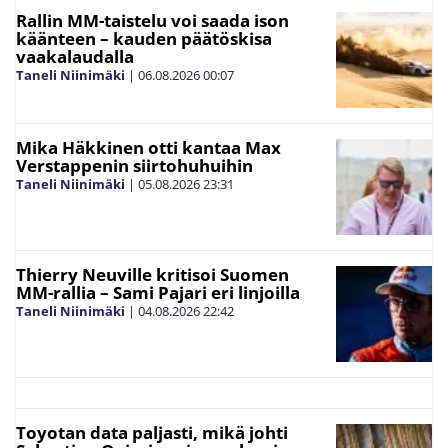
Rallin MM-taistelu voi saada ison
käänteen – kauden päätöskisa
vaakalaudalla
Taneli Niinimäki
|
06.08.2026
00:07
Mika Häkkinen otti kantaa Max
Verstappenin siirtohuhuihin
Taneli Niinimäki
|
05.08.2026
23:31
Thierry Neuville kritisoi Suomen
MM-rallia – Sami Pajari eri linjoilla
Taneli Niinimäki
|
04.08.2026
22:42
Toyotan data paljasti, mikä johti