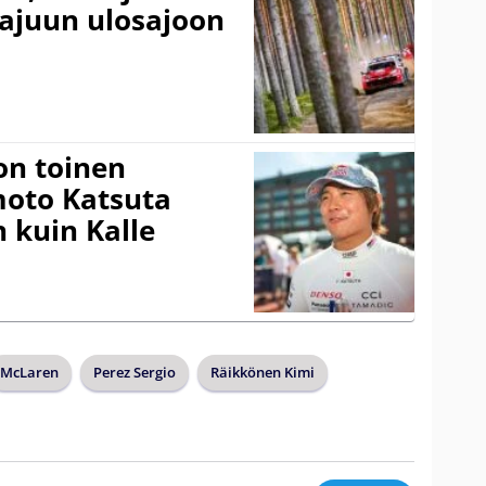
rajuun ulosajoon
on toinen
amoto Katsuta
 kuin Kalle
McLaren
Perez Sergio
Räikkönen Kimi