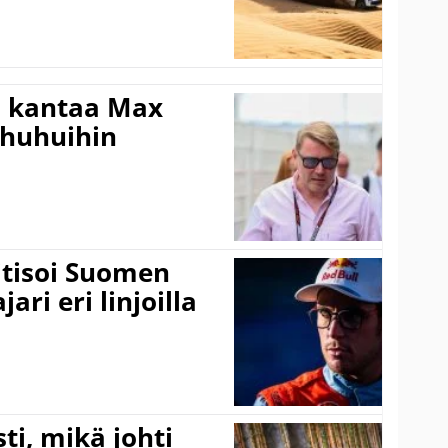
i kantaa Max
ohuhuihin
itisoi Suomen
ari eri linjoilla
ti, mikä johti