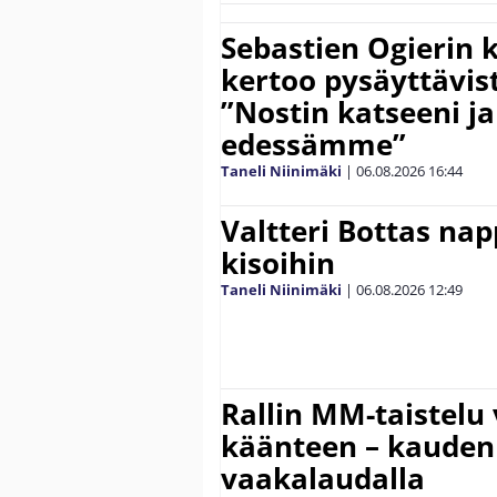
Sebastien Ogierin 
kertoo pysäyttävist
”Nostin katseeni j
edessämme”
Taneli Niinimäki
|
06.08.2026
16:44
Valtteri Bottas na
kisoihin
Taneli Niinimäki
|
06.08.2026
12:49
Rallin MM-taistelu 
käänteen – kauden
vaakalaudalla