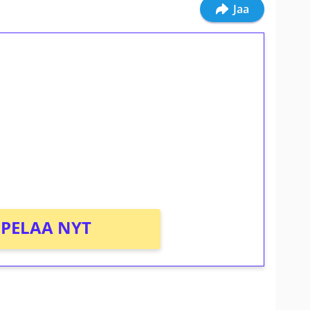
Jaa
ilmaiskierroksia ilman
osta Tuohi 1000 -peliin (arvo 0,20€ per
PELAA NYT