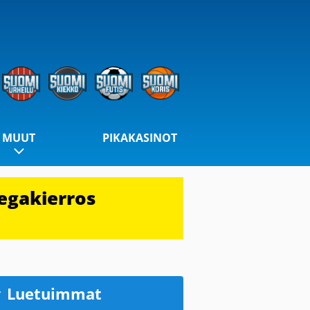
MUUT
PIKAKASINOT
egakierros
Luetuimmat