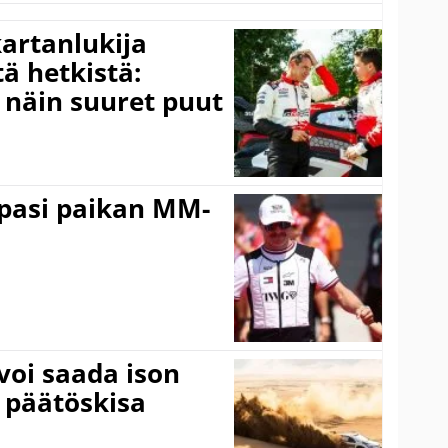
kartanlukija
ä hetkistä:
a näin suuret puut
ppasi paikan MM-
voi saada ison
 päätöskisa