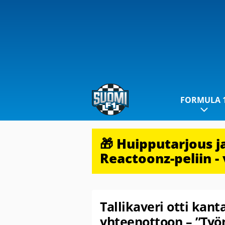
FORMULA 
🎁 Huipputarjous 
Reactoonz-peliin - 
Tallikaveri otti kan
yhteenottoon – ”Työ