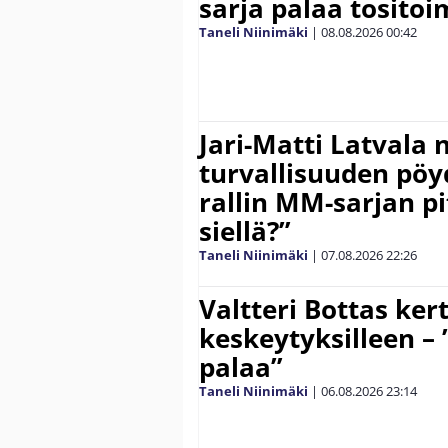
sarja palaa tositoim
Taneli Niinimäki
|
08.08.2026
00:42
Jari-Matti Latvala 
turvallisuuden pöyd
rallin MM-sarjan pit
siellä?”
Taneli Niinimäki
|
07.08.2026
22:26
Valtteri Bottas ker
keskeytyksilleen – 
palaa”
Taneli Niinimäki
|
06.08.2026
23:14