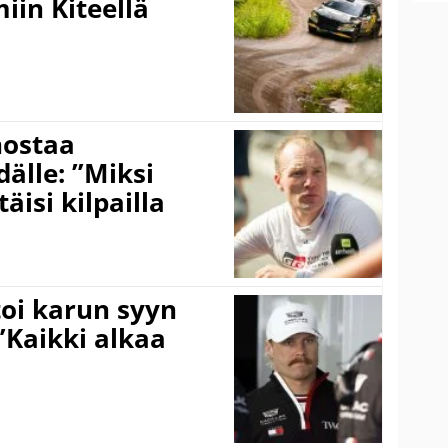
iin Kiteellä
nostaa
älle: ”Miksi
äisi kilpailla
toi karun syyn
”Kaikki alkaa