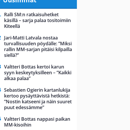
Ralli SM:n ratkaisuhetket
käsillä – sarja palaa tositoimiin
Kiteellä
Jari-Matti Latvala nostaa
turvallisuuden pöydälle: ”Miksi
rallin MM-sarjan pitäisi kilpailla
siellä?”
Valtteri Bottas kertoi karun
syyn keskeytyksilleen – ”Kaikki
alkaa palaa”
Sebastien Ogierin kartanlukija
kertoo pysäyttävistä hetkistä:
”Nostin katseeni ja näin suuret
puut edessämme”
Valtteri Bottas nappasi paikan
MM-kisoihin