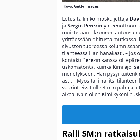
Kuva:
Getty Images
Lotus-tallin kolmoskuljettaja
Dav
ja
Sergio Perezin
yhteenottoon t
muistetaan rikkoneen autonsa no
yrittäessään ohitusta mutkassa. I
sivuston tuoreessa kolumnissaan
tilanteessa liian hanakasti. – Jos
kontakti Perezin kanssa oli epärei
uskomatonta, kuinka Kimi ajoi sen
menetykseen. Hän pysyi kuitenkin
asti. – Myös talli hallitsi tilante
vauriot eivät olleet niin pahoja, 
aikaa. Näin ollen Kimi kykeni pus
Ralli SM:n ratkaisu