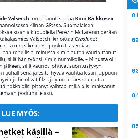
ide Valsecchi
on ottanut kantaa
Kimi Räikkösen
aannoisessa Kiinan GP:ssä. Suomalaisen
kkaa kisan alkupuolella Perezin McLarenin perään
talialaismies Valsecchi kirjoittaa
Crash.net
-
, että meksikolainen puolusti asemiaan
 ollaan rehellisiä, minusta Kimin autoa vaurioittanut
lu, sillä hän työnsi Kimin nurmikolle. – Minusta oli
 jälkeen, sillä vauriot johtivat suorituskyvyn
 rauhallisena ja esitti hyvää vauhtia kisan loppuun
en hyvin ja he olivat fiksuja ymmärtäessään, että
että nokka olisi pitänyt vaihtaa, mikä olisi maksanut
kemaan podiumille asti.
LUE MYÖS:
hetket käsillä –