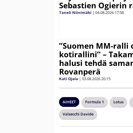
Sebastien Ogierin 
Taneli Niinimäki
|
04.08.2026
17:58
”Suomen MM-ralli 
kotirallini” – Tak
halusi tehdä saman
Rovanperä
Kati Ojala
|
03.08.2026
20:15
AIHEET
Formula 1
Lotus
Valsecchi Davide