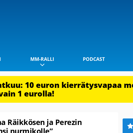
1
MM-RALLI
PODCAST
jatkuu: 10 euron kierrätysvapaa m
vain 1 eurolla!
taa Räikkösen ja Perezin
nsi nurmikolle”