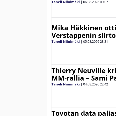
Taneli Niinimäki
|
06.08.2026
00:07
Mika Häkkinen ott
Verstappenin siirt
Taneli Niinimäki
|
05.08.2026
23:31
Thierry Neuville kr
MM-rallia – Sami Paj
Taneli Niinimäki
|
04.08.2026
22:42
Toyotan data paljas