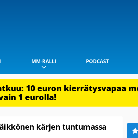
1
MM-RALLI
PODCAST
jatkuu: 10 euron kierrätysvapaa m
vain 1 eurolla!
 Räikkönen kärjen tuntumassa