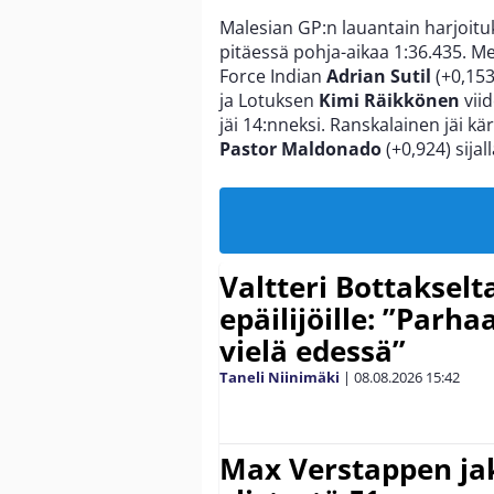
Malesian GP:n lauantain harjoitu
pitäessä pohja-aikaa 1:36.435. 
Force Indian
Adrian Sutil
(+0,153
ja Lotuksen
Kimi Räikkönen
viid
jäi 14:nneksi. Ranskalainen jäi kä
Pastor Maldonado
(+0,924) sijal
Valtteri Bottakselt
epäilijöille: ”Parha
vielä edessä”
Taneli Niinimäki
|
08.08.2026
15:42
Max Verstappen ja