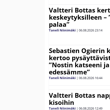
Valtteri Bottas ker
keskeytyksilleen – 
palaa”
Taneli Niinimäki
|
06.08.2026
23:14
Sebastien Ogierin 
kertoo pysäyttävist
”Nostin katseeni j
edessämme”
Taneli Niinimäki
|
06.08.2026
16:44
Valtteri Bottas na
kisoihin
Taneli Niinimäki
|
06.08.2026
12:49