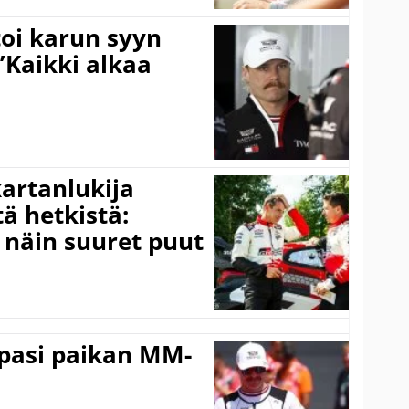
toi karun syyn
”Kaikki alkaa
kartanlukija
ä hetkistä:
a näin suuret puut
ppasi paikan MM-