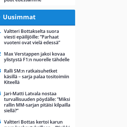
Uusimmat
Valtteri Bottakselta suora
viesti epäilijöille: ”Parhaat
vuoteni ovat vielä edessä”
Max Verstappen jakoi kovaa
ylistystä F1:n nuorelle tähdelle
Ralli SM:n ratkaisuhetket
käsillä – sarja palaa tositoimiin
Kiteellä
Jari-Matti Latvala nostaa
turvallisuuden pöydälle: ”Miksi
rallin MM-sarjan pitäisi kilpailla
siellä?”
Valtteri Bottas kertoi karun