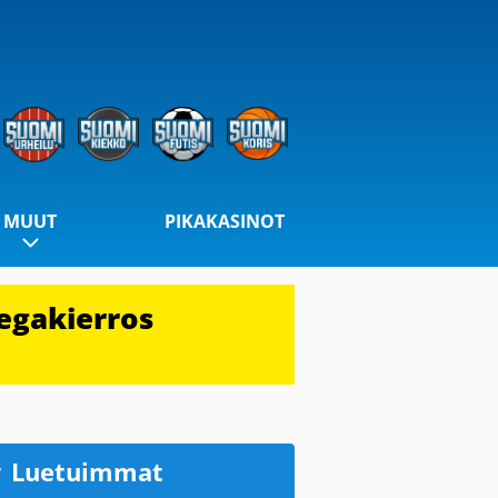
MUUT
PIKAKASINOT
egakierros
Luetuimmat