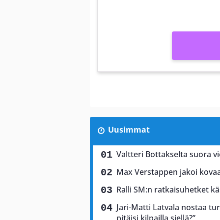
Vain uusille asiakkaille!
Uusimmat
Valtteri Bottakselta suora vi
Max Verstappen jakoi kovaa 
Ralli SM:n ratkaisuhetket käs
Jari-Matti Latvala nostaa tu
pitäisi kilpailla siellä?”