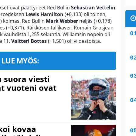
kset ovat päättyneet Red Bullin
Sebastian Vettelin
Mercedeksen
Lewis Hamilton
(+0,133) oli toinen,
) kolmas, Red Bullin
Mark Webber
neljäs (+0,178)
es (+0,371). Räikkösen tallikaveri Romain Grosjean
rkivauhdista 1,255 sekuntia. Williamsin nopein oli
la 11.
Valtteri Bottas
(+1,501) oli viidestoista.
LUE MYÖS:
a suora viesti
at vuoteni ovat
koi kovaa