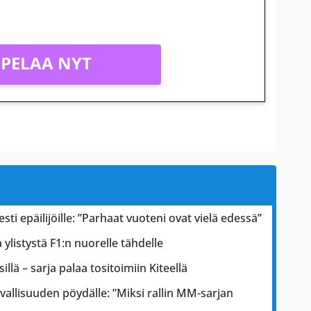
PELAA NYT
esti epäilijöille: ”Parhaat vuoteni ovat vielä edessä”
ylistystä F1:n nuorelle tähdelle
illä – sarja palaa tositoimiin Kiteellä
rvallisuuden pöydälle: ”Miksi rallin MM-sarjan