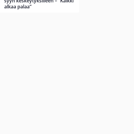
syyn keskeytyksilleen – ”Kaikki
alkaa palaa”