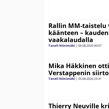
Rallin MM-taistelu 
käänteen – kauden
vaakalaudalla
Taneli Niinimäki
|
06.08.2026
00:07
Mika Häkkinen ott
Verstappenin siirt
Taneli Niinimäki
|
05.08.2026
23:31
Thierry Neuville kr