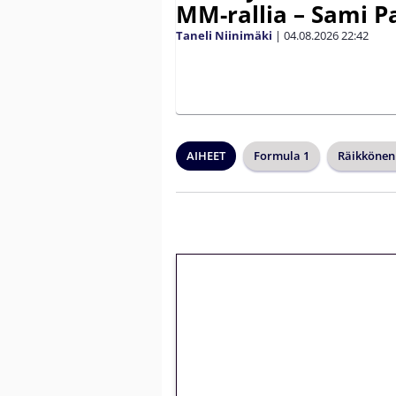
MM-rallia – Sami Paj
Taneli Niinimäki
|
04.08.2026
22:42
AIHEET
Formula 1
Räikkönen
🎁 Huipputarjous 
kierrätysvapaa me
– vain 1 eurolla!
Peli: Reactoonz