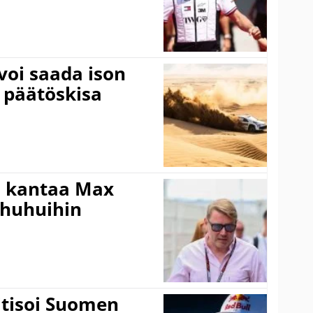
voi saada ison
 päätöskisa
i kantaa Max
ohuhuihin
itisoi Suomen