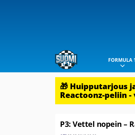
FORMULA 
🎁 Huipputarjous 
Reactoonz-peliin - 
P3: Vettel nopein –