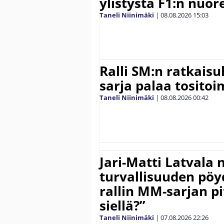
ylistystä F1:n nuore
Taneli Niinimäki
|
08.08.2026
15:03
Ralli SM:n ratkaisu
sarja palaa tositoim
Taneli Niinimäki
|
08.08.2026
00:42
Jari-Matti Latvala 
turvallisuuden pöyd
rallin MM-sarjan pit
siellä?”
Taneli Niinimäki
|
07.08.2026
22:26