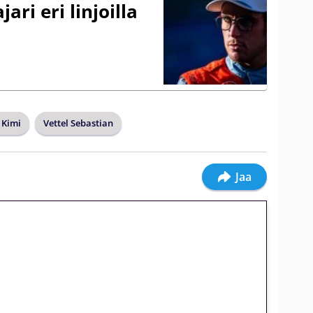
ari eri linjoilla
 Kimi
Vettel Sebastian
Jaa
jatkuu: 10 euron
gakierros Reactoonz-peliin