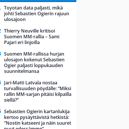
Toyotan data paljasti, mikä
johti Sebastien Ogierin rajuun
ulosajoon
Thierry Neuville kritisoi
Suomen MM-rallia – Sami
Pajari eri linjoilla
Suomen MM-rallissa hurjan
ulosajon kokenut Sebastien
Ogier paljasti loppukauden
suunnitelmansa
Jari-Matti Latvala nostaa
turvallisuuden pöydälle: ”Miksi
rallin MM-sarjan pitäisi kilpailla
siellä?”
Sebastien Ogierin kartanlukija
kertoo pysäyttävistä hetkistä:
”Nostin katseeni ja näin suuret
puut edessämme”