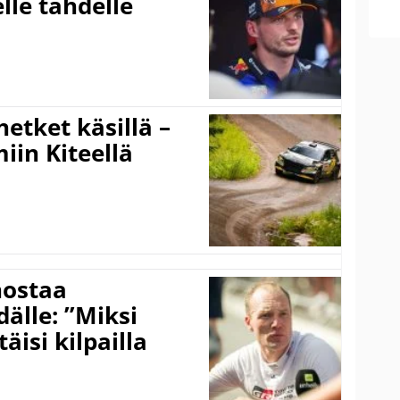
lle tähdelle
hetket käsillä –
iin Kiteellä
nostaa
älle: ”Miksi
äisi kilpailla