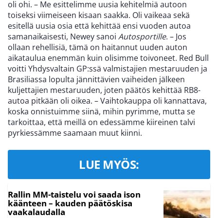
oli ohi. – Me esittelimme uusia kehitelmiä autoon
toiseksi viimeiseen kisaan saakka. Oli vaikeaa sekä
esitellä uusia osia että kehittää ensi vuoden autoa
samanaikaisesti, Newey sanoi
Autosportille
. – Jos
ollaan rehellisiä, tämä on haitannut uuden auton
aikataulua enemmän kuin olisimme toivoneet. Red Bull
voitti Yhdysvaltain GP:ssä valmistajien mestaruuden ja
Brasiliassa lopulta jännittävien vaiheiden jälkeen
kuljettajien mestaruuden, joten päätös kehittää RB8-
autoa pitkään oli oikea. – Vaihtokauppa oli kannattava,
koska onnistuimme siinä, mihin pyrimme, mutta se
tarkoittaa, että meillä on edessämme kiireinen talvi
pyrkiessämme saamaan muut kiinni.
LUE MYÖS:
Rallin MM-taistelu voi saada ison
käänteen – kauden päätöskisa
vaakalaudalla