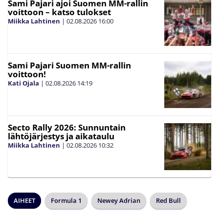
Sami Pajari ajoi Suomen MM-rallin
voittoon – katso tulokset
Miikka Lahtinen
|
02.08.2026
16:00
Sami Pajari Suomen MM-rallin
voittoon!
Kati Ojala
|
02.08.2026
14:19
Secto Rally 2026: Sunnuntain
lähtöjärjestys ja aikataulu
Miikka Lahtinen
|
02.08.2026
10:32
AIHEET
Formula 1
Newey Adrian
Red Bull