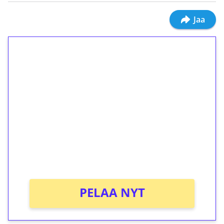
Jaa
1€ = 10€ arvosta
ilmaiskierroksia ilman
kierrätystä!
Talleta 1€
Saat heti 50 ilmaiskierrosta Tuohi 1000 -
peliin (arvo 0,20€ per kierros)!
Ei kierrätysvaatimusta!
PELAA NYT