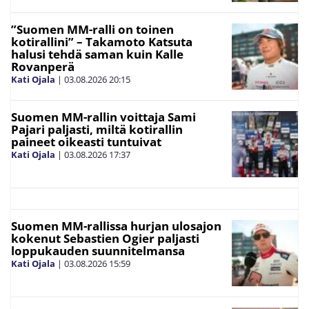
”Suomen MM-ralli on toinen
kotirallini” – Takamoto Katsuta
halusi tehdä saman kuin Kalle
Rovanperä
Kati Ojala
|
03.08.2026
20:15
Suomen MM-rallin voittaja Sami
Pajari paljasti, miltä kotirallin
paineet oikeasti tuntuivat
Kati Ojala
|
03.08.2026
17:37
Suomen MM-rallissa hurjan ulosajon
kokenut Sebastien Ogier paljasti
loppukauden suunnitelmansa
Kati Ojala
|
03.08.2026
15:59