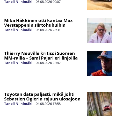
Taneli Niinimäki
|
06.08.2026
00:07
Mika Häkkinen otti kantaa Max
Verstappenin siirtohuhuihin
Taneli Niinimäki
|
05.08.2026
23:31
Thierry Neuville kritisoi Suomen
MM-rallia – Sami Pajari eri linjoilla
Taneli Niinimäki
|
04.08.2026
22:42
Toyotan data paljasti, mikä johti
Sebastien Ogierin rajuun ulosajoon
Taneli Niinimäki
|
04.08.2026
17:58