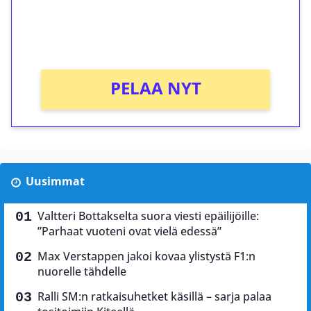
peliin (arvo 0,20€ per kierros)!
Ei kierrätysvaatimusta!
PELAA NYT
Uusimmat
Valtteri Bottakselta suora viesti epäilijöille:
”Parhaat vuoteni ovat vielä edessä”
Max Verstappen jakoi kovaa ylistystä F1:n
nuorelle tähdelle
Ralli SM:n ratkaisuhetket käsillä – sarja palaa