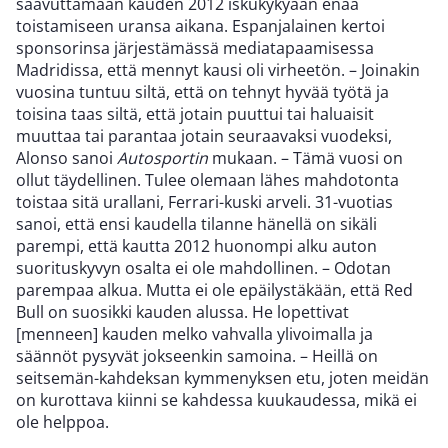
saavuttamaan kauden 2012 iskukykyään enää
toistamiseen uransa aikana. Espanjalainen kertoi
sponsorinsa järjestämässä mediatapaamisessa
Madridissa, että mennyt kausi oli virheetön. – Joinakin
vuosina tuntuu siltä, että on tehnyt hyvää työtä ja
toisina taas siltä, että jotain puuttui tai haluaisit
muuttaa tai parantaa jotain seuraavaksi vuodeksi,
Alonso sanoi
Autosportin
mukaan. – Tämä vuosi on
ollut täydellinen. Tulee olemaan lähes mahdotonta
toistaa sitä urallani, Ferrari-kuski arveli. 31-vuotias
sanoi, että ensi kaudella tilanne hänellä on sikäli
parempi, että kautta 2012 huonompi alku auton
suorituskyvyn osalta ei ole mahdollinen. – Odotan
parempaa alkua. Mutta ei ole epäilystäkään, että Red
Bull on suosikki kauden alussa. He lopettivat
[menneen] kauden melko vahvalla ylivoimalla ja
säännöt pysyvät jokseenkin samoina. – Heillä on
seitsemän-kahdeksan kymmenyksen etu, joten meidän
on kurottava kiinni se kahdessa kuukaudessa, mikä ei
ole helppoa.