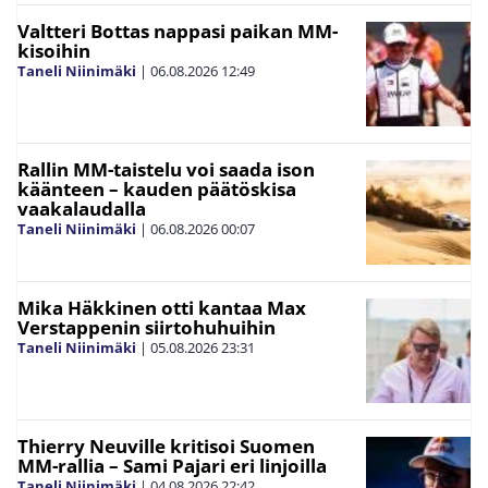
Valtteri Bottas nappasi paikan MM-
kisoihin
Taneli Niinimäki
|
06.08.2026
12:49
Rallin MM-taistelu voi saada ison
käänteen – kauden päätöskisa
vaakalaudalla
Taneli Niinimäki
|
06.08.2026
00:07
Mika Häkkinen otti kantaa Max
Verstappenin siirtohuhuihin
Taneli Niinimäki
|
05.08.2026
23:31
Thierry Neuville kritisoi Suomen
MM-rallia – Sami Pajari eri linjoilla
Taneli Niinimäki
|
04.08.2026
22:42