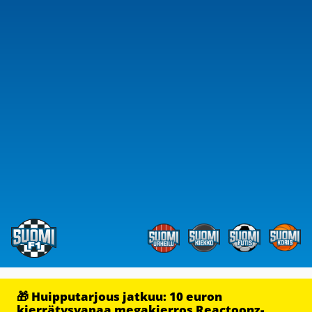
🎁 Huipputarjous jatkuu: 10 euron
kierrätysvapaa megakierros Reactoonz-