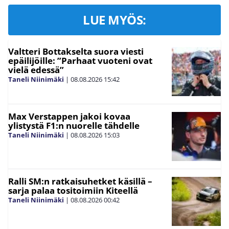
LUE MYÖS:
Valtteri Bottakselta suora viesti
epäilijöille: ”Parhaat vuoteni ovat
vielä edessä”
Taneli Niinimäki
|
08.08.2026
15:42
Max Verstappen jakoi kovaa
ylistystä F1:n nuorelle tähdelle
Taneli Niinimäki
|
08.08.2026
15:03
Ralli SM:n ratkaisuhetket käsillä –
sarja palaa tositoimiin Kiteellä
Taneli Niinimäki
|
08.08.2026
00:42