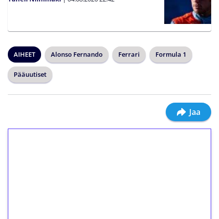
AIHEET
Alonso Fernando
Ferrari
Formula 1
Pääuutiset
Jaa
1€ = 10€ arvosta
ilmaiskierroksia ilman
kierrätystä!
Talleta 1€
Saat heti 50 ilmaiskierrosta Tuohi 1000 -