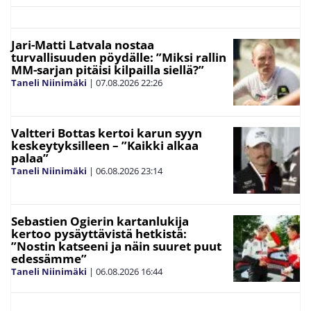
Jari-Matti Latvala nostaa
turvallisuuden pöydälle: ”Miksi rallin
MM-sarjan pitäisi kilpailla siellä?”
Taneli Niinimäki
|
07.08.2026
22:26
Valtteri Bottas kertoi karun syyn
keskeytyksilleen – ”Kaikki alkaa
palaa”
Taneli Niinimäki
|
06.08.2026
23:14
Sebastien Ogierin kartanlukija
kertoo pysäyttävistä hetkistä:
”Nostin katseeni ja näin suuret puut
edessämme”
Taneli Niinimäki
|
06.08.2026
16:44