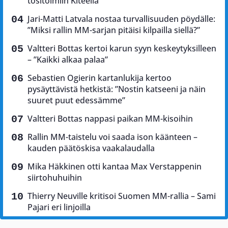
tositoimiin Kiteellä
Jari-Matti Latvala nostaa turvallisuuden pöydälle:
”Miksi rallin MM-sarjan pitäisi kilpailla siellä?”
Valtteri Bottas kertoi karun syyn keskeytyksilleen
– ”Kaikki alkaa palaa”
Sebastien Ogierin kartanlukija kertoo
pysäyttävistä hetkistä: ”Nostin katseeni ja näin
suuret puut edessämme”
Valtteri Bottas nappasi paikan MM-kisoihin
Rallin MM-taistelu voi saada ison käänteen –
kauden päätöskisa vaakalaudalla
Mika Häkkinen otti kantaa Max Verstappenin
siirtohuhuihin
Thierry Neuville kritisoi Suomen MM-rallia – Sami
Pajari eri linjoilla