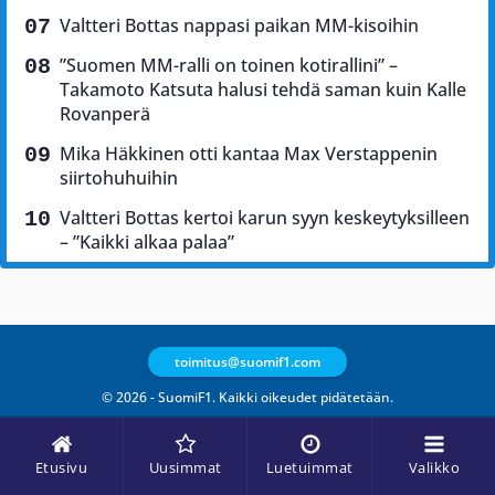
Valtteri Bottas nappasi paikan MM-kisoihin
”Suomen MM-ralli on toinen kotirallini” –
Takamoto Katsuta halusi tehdä saman kuin Kalle
Rovanperä
Mika Häkkinen otti kantaa Max Verstappenin
siirtohuhuihin
Valtteri Bottas kertoi karun syyn keskeytyksilleen
– ”Kaikki alkaa palaa”
toimitus@suomif1.com
© 2026 - SuomiF1. Kaikki oikeudet pidätetään.
Etusivu
Uusimmat
Luetuimmat
Valikko