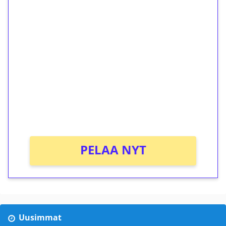
1€ = 10€ arvosta
ilmaiskierroksia ilman
kierrätystä!
Talleta 1€
Saat heti 50 ilmaiskierrosta Tuohi 1000 -
peliin (arvo 0,20€ per kierros)!
Ei kierrätysvaatimusta!
PELAA NYT
Uusimmat