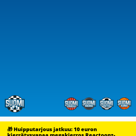
🎁 Huipputarjous jatkuu: 10 euron
kierrätysvapaa megakierros Reactoonz-