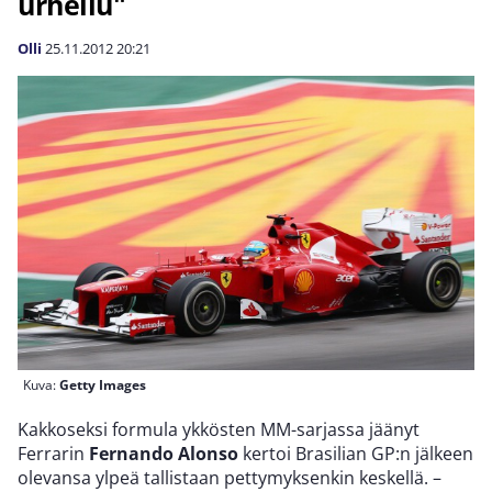
urheilu"
Olli
25.11.2012
20:21
Kuva:
Getty Images
Kakkoseksi formula ykkösten MM-sarjassa jäänyt
Ferrarin
Fernando Alonso
kertoi Brasilian GP:n jälkeen
olevansa ylpeä tallistaan pettymyksenkin keskellä. –