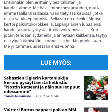
Ensinnäkin olen erittäin ylpeä tallistani ja
kaudestamme. Me hävisimme mestaruuden, mutta
emme täällä Brasiliassa, vaan tietyissä kisoissa, jotka
olivat vähän epäonnisia. Sellaista on urheilu, Alonso
kertoi palkintokorokkeella. Espanjalainen lupaa ensi
kaudelta uutta yritystä tittelin voittamiseksi. – Kun
jotain tehdään sydämellä ja annetaan kaikkensa, täytyy
olla ylpeä tiimistään ja onnellisia heidän puolestaan.
Me yritämme uudestaan ensi vuonna.
LUE MYÖS:
Sebastien Ogierin kartanlukija
kertoo pysäyttävistä hetkistä:
”Nostin katseeni ja näin suuret puut
edessämme”
Taneli Niinimäki
|
06.08.2026
16:44
Valtteri Bottas nappasi paikan MM-