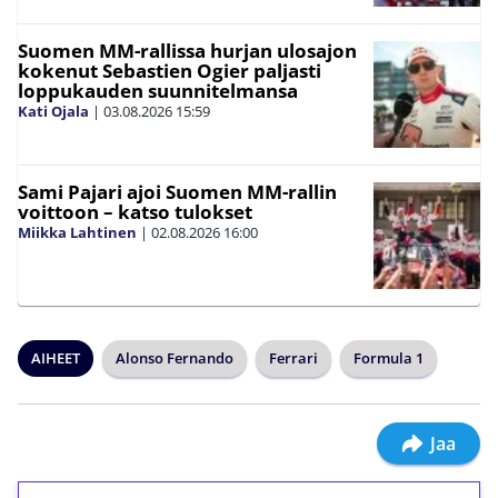
Suomen MM-rallissa hurjan ulosajon
kokenut Sebastien Ogier paljasti
loppukauden suunnitelmansa
Kati Ojala
|
03.08.2026
15:59
Sami Pajari ajoi Suomen MM-rallin
voittoon – katso tulokset
Miikka Lahtinen
|
02.08.2026
16:00
AIHEET
Alonso Fernando
Ferrari
Formula 1
Jaa