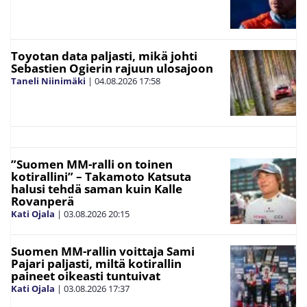
Toyotan data paljasti, mikä johti
Sebastien Ogierin rajuun ulosajoon
Taneli Niinimäki
|
04.08.2026
17:58
”Suomen MM-ralli on toinen
kotirallini” – Takamoto Katsuta
halusi tehdä saman kuin Kalle
Rovanperä
Kati Ojala
|
03.08.2026
20:15
Suomen MM-rallin voittaja Sami
Pajari paljasti, miltä kotirallin
paineet oikeasti tuntuivat
Kati Ojala
|
03.08.2026
17:37