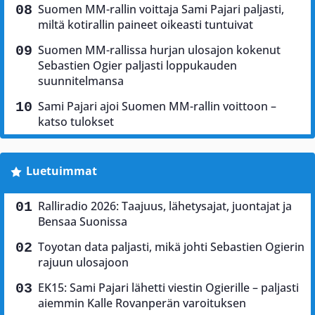
Suomen MM-rallin voittaja Sami Pajari paljasti,
miltä kotirallin paineet oikeasti tuntuivat
Suomen MM-rallissa hurjan ulosajon kokenut
Sebastien Ogier paljasti loppukauden
suunnitelmansa
Sami Pajari ajoi Suomen MM-rallin voittoon –
katso tulokset
Luetuimmat
Ralliradio 2026: Taajuus, lähetysajat, juontajat ja
Bensaa Suonissa
Toyotan data paljasti, mikä johti Sebastien Ogierin
rajuun ulosajoon
EK15: Sami Pajari lähetti viestin Ogierille – paljasti
aiemmin Kalle Rovanperän varoituksen