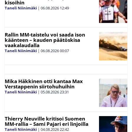
kisoihin
Taneli Niinimäki
|
06.08.2026
12:49
Rallin MM-taistelu voi saada ison
käänteen – kauden päätöskisa
vaakalaudalla
Taneli Niinimäki
|
06.08.2026
00:07
Mika Häkkinen otti kantaa Max
Verstappenin siirtohuhuihin
Taneli Niinimäki
|
05.08.2026
23:31
Thierry Neuville kritisoi Suomen
MM-rallia – Sami Pajari eri linjoilla
Taneli Niinimäki
|
04.08.2026
22:42