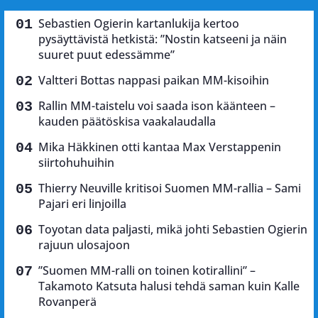
Sebastien Ogierin kartanlukija kertoo
pysäyttävistä hetkistä: ”Nostin katseeni ja näin
suuret puut edessämme”
Valtteri Bottas nappasi paikan MM-kisoihin
Rallin MM-taistelu voi saada ison käänteen –
kauden päätöskisa vaakalaudalla
Mika Häkkinen otti kantaa Max Verstappenin
siirtohuhuihin
Thierry Neuville kritisoi Suomen MM-rallia – Sami
Pajari eri linjoilla
Toyotan data paljasti, mikä johti Sebastien Ogierin
rajuun ulosajoon
”Suomen MM-ralli on toinen kotirallini” –
Takamoto Katsuta halusi tehdä saman kuin Kalle
Rovanperä