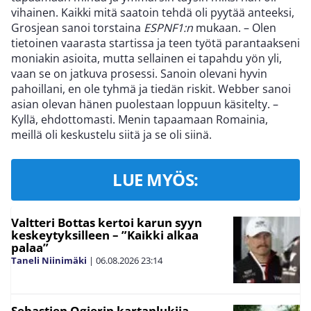
vihainen. Kaikki mitä saatoin tehdä oli pyytää anteeksi,
Grosjean sanoi torstaina
ESPNF1:n
mukaan. – Olen
tietoinen vaarasta startissa ja teen työtä parantaakseni
moniakin asioita, mutta sellainen ei tapahdu yön yli,
vaan se on jatkuva prosessi. Sanoin olevani hyvin
pahoillani, en ole tyhmä ja tiedän riskit. Webber sanoi
asian olevan hänen puolestaan loppuun käsitelty. –
Kyllä, ehdottomasti. Menin tapaamaan Romainia,
meillä oli keskustelu siitä ja se oli siinä.
LUE MYÖS:
Valtteri Bottas kertoi karun syyn
keskeytyksilleen – ”Kaikki alkaa
palaa”
Taneli Niinimäki
|
06.08.2026
23:14
Sebastien Ogierin kartanlukija