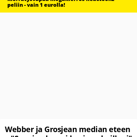
peliin - vain 1 eurolla!
Webber ja Grosjean median eteen