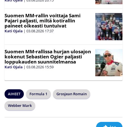
Kati Ojala
|
03.08.2026
20:15
Suomen MM-rallin voittaja Sami
Pajari paljasti, miltä kotirallin
paineet oikeasti tuntuivat
Kati Ojala
|
03.08.2026
17:37
Suomen MM-rallissa hurjan ulosajon
kokenut Sebastien Ogier paljasti
loppukauden suunnitelmansa
Kati Ojala
|
03.08.2026
15:59
AIHEET
Formula 1
Grosjean Romain
Webber Mark