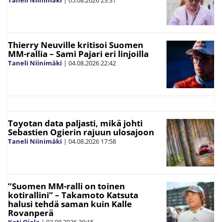
Taneli Niinimäki
|
05.08.2026
23:31
Thierry Neuville kritisoi Suomen
MM-rallia – Sami Pajari eri linjoilla
Taneli Niinimäki
|
04.08.2026
22:42
Toyotan data paljasti, mikä johti
Sebastien Ogierin rajuun ulosajoon
Taneli Niinimäki
|
04.08.2026
17:58
”Suomen MM-ralli on toinen
kotirallini” – Takamoto Katsuta
halusi tehdä saman kuin Kalle
Rovanperä