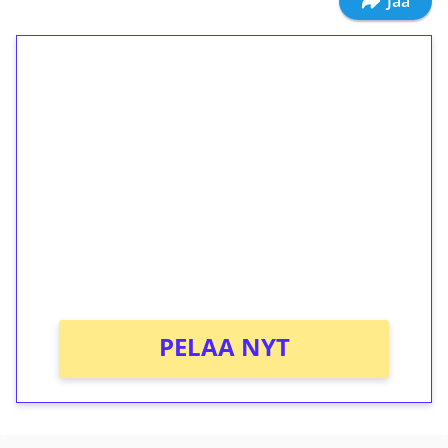
Jaa
1€ = 10€ arvosta
ilmaiskierroksia ilman
kierrätystä!
Talleta 1€
Saat heti 50 ilmaiskierrosta Tuohi 1000 -
peliin (arvo 0,20€ per kierros)!
Ei kierrätysvaatimusta!
PELAA NYT