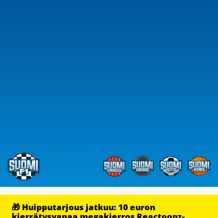
🎁 Huipputarjous jatkuu: 10 euron
kierrätysvapaa megakierros Reactoonz-