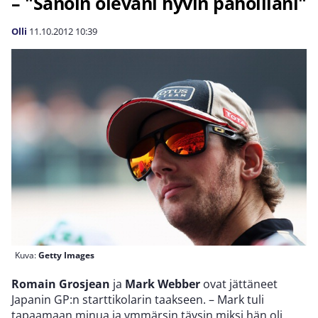
– "Sanoin olevani hyvin pahoillani"
Olli
11.10.2012
10:39
Kuva:
Getty Images
Romain Grosjean
ja
Mark Webber
ovat jättäneet
Japanin GP:n starttikolarin taakseen. – Mark tuli
tapaamaan minua ja ymmärsin täysin miksi hän oli