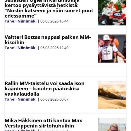
kertoo pysäyttävistä hetkistä:
”Nostin katseeni ja näin suuret puut
edessämme”
Taneli Niinimäki
|
06.08.2026
16:44
Valtteri Bottas nappasi paikan MM-
kisoihin
Taneli Niinimäki
|
06.08.2026
12:49
Rallin MM-taistelu voi saada ison
käänteen – kauden päätöskisa
vaakalaudalla
Taneli Niinimäki
|
06.08.2026
00:07
Mika Häkkinen otti kantaa Max
Verstappenin siirtohuhuihin