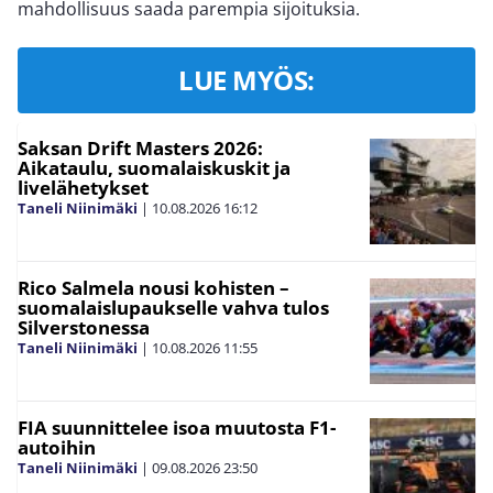
mahdollisuus saada parempia sijoituksia.
LUE MYÖS:
Saksan Drift Masters 2026:
Aikataulu, suomalaiskuskit ja
livelähetykset
Taneli Niinimäki
|
10.08.2026
16:12
Rico Salmela nousi kohisten –
suomalaislupaukselle vahva tulos
Silverstonessa
Taneli Niinimäki
|
10.08.2026
11:55
FIA suunnittelee isoa muutosta F1-
autoihin
Taneli Niinimäki
|
09.08.2026
23:50