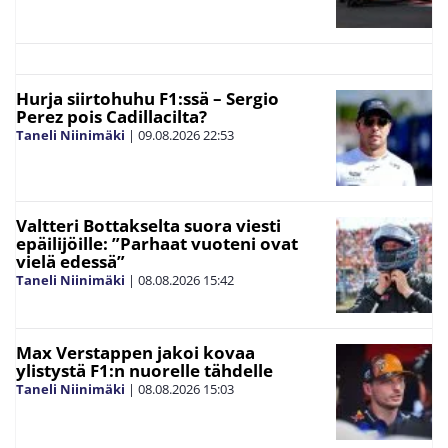
Hurja siirtohuhu F1:ssä – Sergio
Perez pois Cadillacilta?
Taneli Niinimäki
|
09.08.2026
22:53
Valtteri Bottakselta suora viesti
epäilijöille: ”Parhaat vuoteni ovat
vielä edessä”
Taneli Niinimäki
|
08.08.2026
15:42
Max Verstappen jakoi kovaa
ylistystä F1:n nuorelle tähdelle
Taneli Niinimäki
|
08.08.2026
15:03