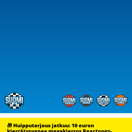
🎁 Huipputarjous jatkuu: 10 euron
kierrätysvapaa megakierros Reactoonz-