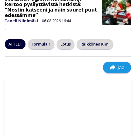
kertoo pysäyttävistä hetkistä:
”Nostin katseeni ja näin suuret puut
edessämme”
Taneli Niinimäki
|
06.08.2026
16:44
AIHEET
Formula 1
Lotus
Räikkönen Kimi
Jaa
🎁 Huipputarjous jatkuu: 10
euron kierrätysvapaa
megakierros Reactoonz-
peliin – vain 1 eurolla!
Peli: Reactoonz