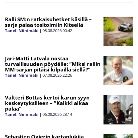
Ralli SM:n ratkaisuhetket käsillä –
sarja palaa tositoimiin Kiteellä
Taneli Niinimäki
|
08.08.2026
00:42
Jari-Matti Latvala nostaa
turvallisuuden pöydälle: ”Miksi rallin
MM-sarjan pitäisi kilpailla siellä?”
Taneli Niinimäki
|
07.08.2026
22:26
Valtteri Bottas kertoi karun syyn
keskeytyksilleen – ”Kaikki alkaa
palaa”
Taneli Niinimäki
|
06.08.2026
23:14
Sebastien Ogierin kartanlukija