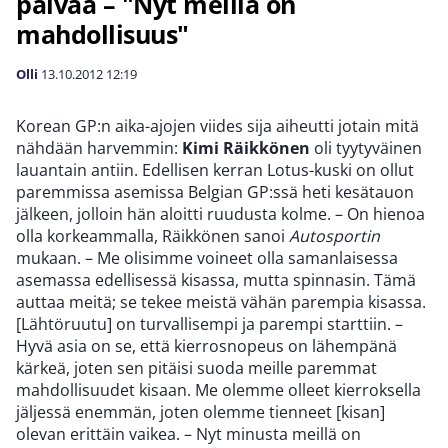
päivää – "Nyt meillä on
mahdollisuus"
Olli
13.10.2012
12:19
Korean GP:n aika-ajojen viides sija aiheutti jotain mitä
nähdään harvemmin:
Kimi Räikkönen
oli tyytyväinen
lauantain antiin. Edellisen kerran Lotus-kuski on ollut
paremmissa asemissa Belgian GP:ssä heti kesätauon
jälkeen, jolloin hän aloitti ruudusta kolme. – On hienoa
olla korkeammalla, Räikkönen sanoi
Autosportin
mukaan. – Me olisimme voineet olla samanlaisessa
asemassa edellisessä kisassa, mutta spinnasin. Tämä
auttaa meitä; se tekee meistä vähän parempia kisassa.
[Lähtöruutu] on turvallisempi ja parempi starttiin. –
Hyvä asia on se, että kierrosnopeus on lähempänä
kärkeä, joten sen pitäisi suoda meille paremmat
mahdollisuudet kisaan. Me olemme olleet kierroksella
jäljessä enemmän, joten olemme tienneet [kisan]
olevan erittäin vaikea. – Nyt minusta meillä on