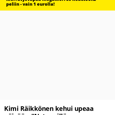
peliin - vain 1 eurolla!
Kimi Räikkönen kehui upeaa