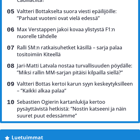
Cadillacilta?
Valtteri Bottakselta suora viesti epäilijöille:
”Parhaat vuoteni ovat vielä edessä”
Max Verstappen jakoi kovaa ylistystä F1:n
nuorelle tähdelle
Ralli SM:n ratkaisuhetket käsillä – sarja palaa
tositoimiin Kiteellä
Jari-Matti Latvala nostaa turvallisuuden pöydälle:
”Miksi rallin MM-sarjan pitäisi kilpailla siellä?”
Valtteri Bottas kertoi karun syyn keskeytyksilleen
– ”Kaikki alkaa palaa”
Sebastien Ogierin kartanlukija kertoo
pysäyttävistä hetkistä: ”Nostin katseeni ja näin
suuret puut edessämme”
Luetuimmat