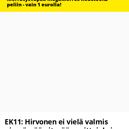
peliin - vain 1 eurolla!
EK11: Hirvonen ei vielä valmis