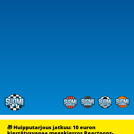
🎁 Huipputarjous jatkuu: 10 euron
kierrätysvapaa megakierros Reactoonz-