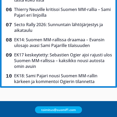
tästä koko lista
Thierry Neuville kritisoi Suomen MM-rallia – Sami
Pajari eri linjoilla
Secto Rally 2026: Sunnuntain lähtöjärjestys ja
aikataulu
EK14: Suomen MM-rallissa draamaa – Evansin
ulosajo avasi Sami Pajarille tilaisuuden
EK17 keskeytetty: Sebastien Ogier ajoi rajusti ulos
Suomen MM-rallissa – kaksikko nousi autosta
omin avuin
EK18: Sami Pajari nousi Suomen MM-rallin
kärkeen ja kommentoi Ogierin tilannetta
toimitus@suomif1.com