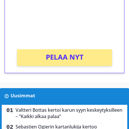
Talleta 1€
Saat heti 50 ilmaiskierrosta Tuohi 1000 -
peliin (arvo 0,20€ per kierros)!
Ei kierrätysvaatimusta!
PELAA NYT
Uusimmat
Valtteri Bottas kertoi karun syyn keskeytyksilleen
– ”Kaikki alkaa palaa”
Sebastien Ogierin kartanlukija kertoo