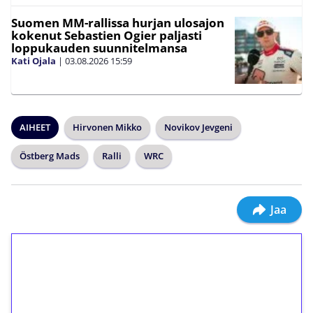
Suomen MM-rallissa hurjan ulosajon
kokenut Sebastien Ogier paljasti
loppukauden suunnitelmansa
Kati Ojala
|
03.08.2026
15:59
AIHEET
Hirvonen Mikko
Novikov Jevgeni
Östberg Mads
Ralli
WRC
Jaa
1€ = 10€ arvosta
ilmaiskierroksia ilman
kierrätystä!