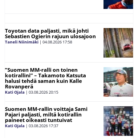
Toyotan data paljasti, mikä johti
Sebastien Ogierin rajuun ulosajoon
Taneli Niinimäki
|
04.08.2026
17:58
”Suomen MM-ralli on toinen
kotirallini” – Takamoto Katsuta
halusi tehdä saman kuin Kalle
Rovanperä
Kati Ojala
|
03.08.2026
20:15
Suomen MM-rallin voittaja Sami
Pajari paljasti, miltä kotirallin
paineet oikeasti tuntuivat
Kati Ojala
|
03.08.2026
17:37