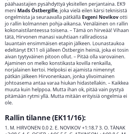
päähaastajien pysähdyttyä yksitellen perjantaina. EK9
meni
Mads Östbergille
, joka vielä eilen kärsi teknisistä
ongelmista ja seuraavalla pätkällä
Evgeni Novikov
otti
jo rallin kolmannen pohja-aikansa. Venäläinen on rallin
kokonaistilanteessa toisena. – Tämä on hirveää! Vihaan
tätä, Hirvonen manasi vauhtiaan ralliradiossa
lauantain ensimmäisen etapin jälkeen. Lounastaukoa
edeltänyt EK11 oli jälleen Östbergin heiniä, joka ei tosin
aivan tyytyväinen pitoon ollut. – Pitää olla varovainen.
Ajaminen on melko konstikasta kovilla renkailla,
norjalainen kertoi. Helpoksi ei ajamista nimennyt
pätkän jälkeen Hirvonenkaan, jonka ylivoimainen
johtoasema antaa varaa hiukan hidastellakin. – Kaikkea
muuta kuin helppoa. Mutta ihan ok, pitää vain pystyä
pitämään rytmi yllä. Mutta mitään erityisiä ongelmia ei
ole.
Rallin tilanne (EK11/16):
1. M. HIRVONEN 0.0 2. E. NOVIKOV +1:18.7 3. O. TÄNAK