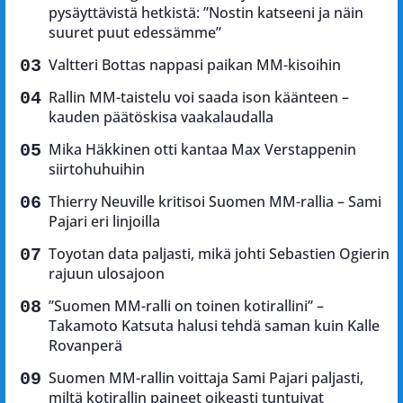
pysäyttävistä hetkistä: ”Nostin katseeni ja näin
suuret puut edessämme”
Valtteri Bottas nappasi paikan MM-kisoihin
Rallin MM-taistelu voi saada ison käänteen –
kauden päätöskisa vaakalaudalla
Mika Häkkinen otti kantaa Max Verstappenin
siirtohuhuihin
Thierry Neuville kritisoi Suomen MM-rallia – Sami
Pajari eri linjoilla
Toyotan data paljasti, mikä johti Sebastien Ogierin
rajuun ulosajoon
”Suomen MM-ralli on toinen kotirallini” –
Takamoto Katsuta halusi tehdä saman kuin Kalle
Rovanperä
Suomen MM-rallin voittaja Sami Pajari paljasti,
miltä kotirallin paineet oikeasti tuntuivat