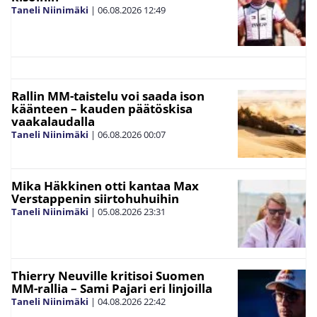
Taneli Niinimäki
|
06.08.2026
12:49
Rallin MM-taistelu voi saada ison
käänteen – kauden päätöskisa
vaakalaudalla
Taneli Niinimäki
|
06.08.2026
00:07
Mika Häkkinen otti kantaa Max
Verstappenin siirtohuhuihin
Taneli Niinimäki
|
05.08.2026
23:31
Thierry Neuville kritisoi Suomen
MM-rallia – Sami Pajari eri linjoilla
Taneli Niinimäki
|
04.08.2026
22:42