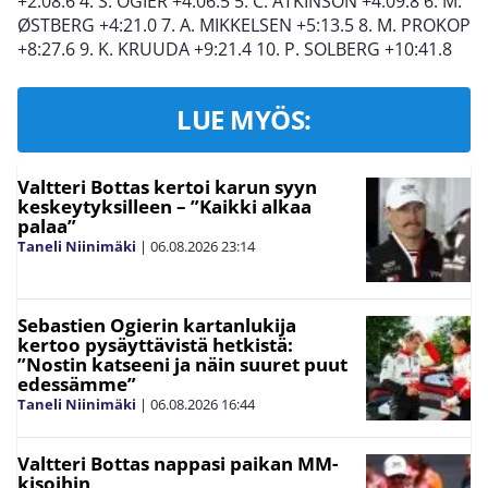
+2:08.6 4. S. OGIER +4:06.5 5. C. ATKINSON +4:09.8 6. M.
ØSTBERG +4:21.0 7. A. MIKKELSEN +5:13.5 8. M. PROKOP
+8:27.6 9. K. KRUUDA +9:21.4 10. P. SOLBERG +10:41.8
LUE MYÖS:
Valtteri Bottas kertoi karun syyn
keskeytyksilleen – ”Kaikki alkaa
palaa”
Taneli Niinimäki
|
06.08.2026
23:14
Sebastien Ogierin kartanlukija
kertoo pysäyttävistä hetkistä:
”Nostin katseeni ja näin suuret puut
edessämme”
Taneli Niinimäki
|
06.08.2026
16:44
Valtteri Bottas nappasi paikan MM-
kisoihin