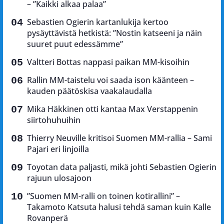
– ”Kaikki alkaa palaa”
Sebastien Ogierin kartanlukija kertoo
pysäyttävistä hetkistä: ”Nostin katseeni ja näin
suuret puut edessämme”
Valtteri Bottas nappasi paikan MM-kisoihin
Rallin MM-taistelu voi saada ison käänteen –
kauden päätöskisa vaakalaudalla
Mika Häkkinen otti kantaa Max Verstappenin
siirtohuhuihin
Thierry Neuville kritisoi Suomen MM-rallia – Sami
Pajari eri linjoilla
Toyotan data paljasti, mikä johti Sebastien Ogierin
rajuun ulosajoon
”Suomen MM-ralli on toinen kotirallini” –
Takamoto Katsuta halusi tehdä saman kuin Kalle
Rovanperä