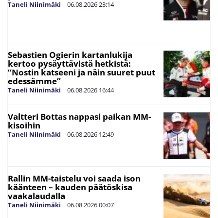
Taneli Niinimäki
|
06.08.2026
23:14
Sebastien Ogierin kartanlukija
kertoo pysäyttävistä hetkistä:
”Nostin katseeni ja näin suuret puut
edessämme”
Taneli Niinimäki
|
06.08.2026
16:44
Valtteri Bottas nappasi paikan MM-
kisoihin
Taneli Niinimäki
|
06.08.2026
12:49
Rallin MM-taistelu voi saada ison
käänteen – kauden päätöskisa
vaakalaudalla
Taneli Niinimäki
|
06.08.2026
00:07