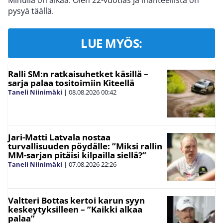
Minulla on aikaa. Olen 22-vuotias ja ihanteellista on
pysyä täällä.
LUE MYÖS:
Ralli SM:n ratkaisuhetket käsillä –
sarja palaa tositoimiin Kiteellä
Taneli Niinimäki
|
08.08.2026
00:42
Jari-Matti Latvala nostaa
turvallisuuden pöydälle: ”Miksi rallin
MM-sarjan pitäisi kilpailla siellä?”
Taneli Niinimäki
|
07.08.2026
22:26
Valtteri Bottas kertoi karun syyn
keskeytyksilleen – ”Kaikki alkaa
palaa”