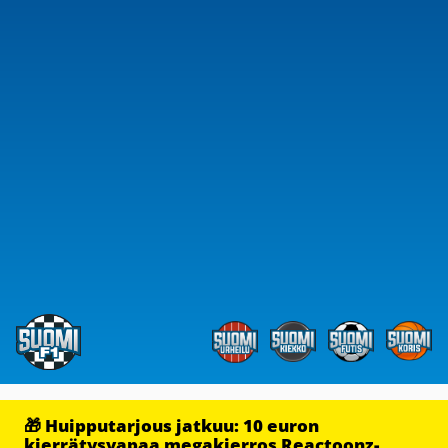
🎁 Huipputarjous jatkuu: 10 euron
kierrätysvapaa megakierros Reactoonz-