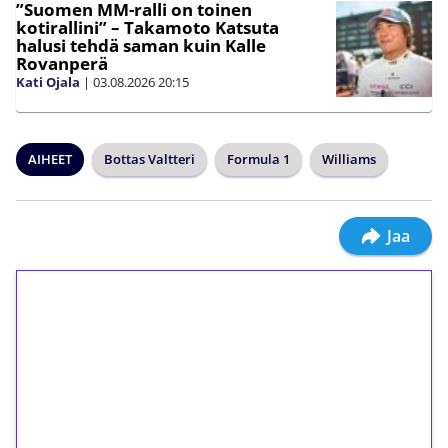
”Suomen MM-ralli on toinen
kotirallini” – Takamoto Katsuta
halusi tehdä saman kuin Kalle
Rovanperä
Kati Ojala
|
03.08.2026
20:15
AIHEET
Bottas Valtteri
Formula 1
Williams
Jaa
1€ = 10€ arvosta
ilmaiskierroksia ilman
kierrätystä!
Talleta 1€