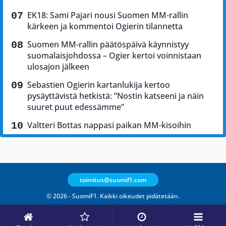
EK18: Sami Pajari nousi Suomen MM-rallin
kärkeen ja kommentoi Ogierin tilannetta
Suomen MM-rallin päätöspäivä käynnistyy
suomalaisjohdossa – Ogier kertoi voinnistaan
ulosajon jälkeen
Sebastien Ogierin kartanlukija kertoo
pysäyttävistä hetkistä: ”Nostin katseeni ja näin
suuret puut edessämme”
Valtteri Bottas nappasi paikan MM-kisoihin
toimitus@suomif1.com
© 2026 - SuomiF1. Kaikki oikeudet pidätetään.