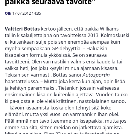
paikka seuraava tavoite"
Olli
17.07.2012
14:35
Valtteri Bottas
kertoo jälleen, että paikka Williams-
tallin kisakuljettajana on tavoitteissa 2013. Kolmoskuski
ei kuitenkaan sulje pois sen enempää aiempaa kuin
myöhäisempääkään GP-debyyttiä. – Haluaisin
kisapaikan formula ykkösissä. Se on seuraava
tavoitteeni. Olen varmastikin valmis ensi kaudella tai
vaikka heti, jos joku kysyisi minua ajamaan kisassa.
Tekisin sen varmasti, Bottas sanoi
Autosportin
haastattelussa. – Mutta joka kerta kun ajan, opin lisää
ja kehityn paremmaksi. Tietenkin jossain vaiheessa
ensimmäinen kisa on kuitenkin ajettava. Vuoden tauko
kilpa-ajosta ei ole vielä kriittinen, nastolalainen sanoo.
– Ikävöin kisaamista koska olen tehnyt sitä koko
elämäni, mutta yksi vuosi on varmaankin ihan okei.
Päällimmäinen tavoitteemme on kisapaikka, mutta jos
emme saa sitä, sitten meidän on jatkettava ajamista.