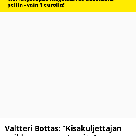
peliin - vain 1 eurolla!
Valtteri Bottas: "Kisakuljettajan