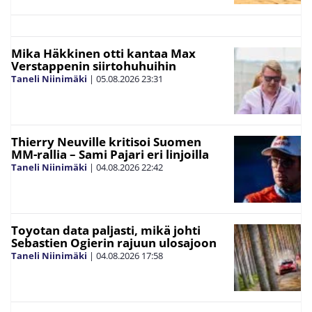
Mika Häkkinen otti kantaa Max
Verstappenin siirtohuhuihin
Taneli Niinimäki
|
05.08.2026
23:31
Thierry Neuville kritisoi Suomen
MM-rallia – Sami Pajari eri linjoilla
Taneli Niinimäki
|
04.08.2026
22:42
Toyotan data paljasti, mikä johti
Sebastien Ogierin rajuun ulosajoon
Taneli Niinimäki
|
04.08.2026
17:58