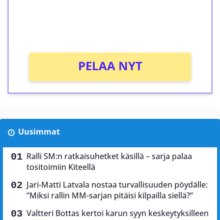
Saat heti 50 ilmaiskierrosta Tuohi 1000 -
peliin (arvo 0,20€ per kierros)!
Ei kierrätysvaatimusta!
PELAA NYT
Uusimmat
Ralli SM:n ratkaisuhetket käsillä – sarja palaa
tositoimiin Kiteellä
Jari-Matti Latvala nostaa turvallisuuden pöydälle:
”Miksi rallin MM-sarjan pitäisi kilpailla siellä?”
Valtteri Bottas kertoi karun syyn keskeytyksilleen