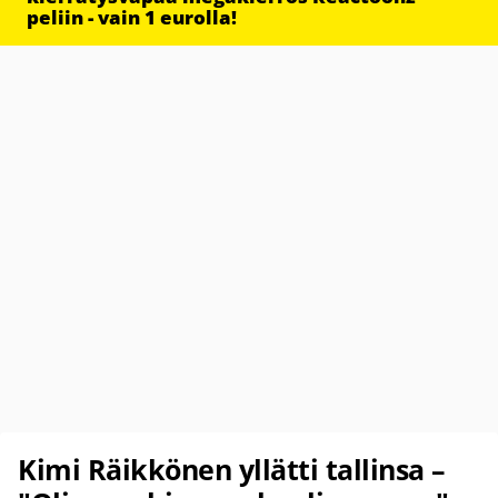
peliin - vain 1 eurolla!
Kimi Räikkönen yllätti tallinsa –