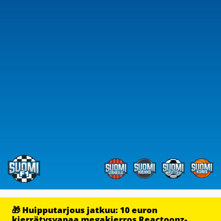
🎁 Huipputarjous jatkuu: 10 euron
kierrätysvapaa megakierros Reactoonz-