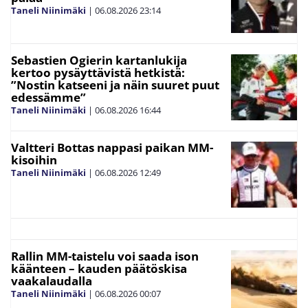
Taneli Niinimäki
|
06.08.2026
23:14
Sebastien Ogierin kartanlukija
kertoo pysäyttävistä hetkistä:
”Nostin katseeni ja näin suuret puut
edessämme”
Taneli Niinimäki
|
06.08.2026
16:44
Valtteri Bottas nappasi paikan MM-
kisoihin
Taneli Niinimäki
|
06.08.2026
12:49
Rallin MM-taistelu voi saada ison
käänteen – kauden päätöskisa
vaakalaudalla
Taneli Niinimäki
|
06.08.2026
00:07