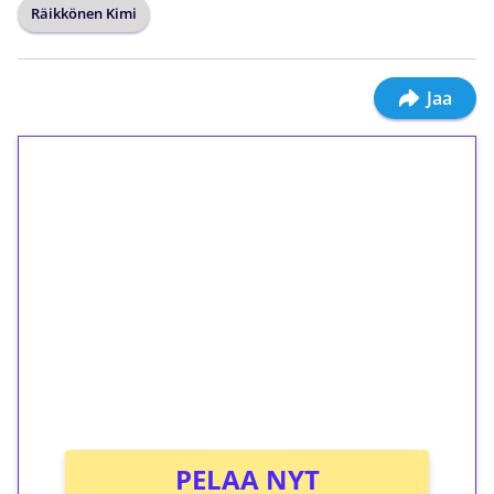
Räikkönen Kimi
Jaa
1€ = 10€ arvosta
ilmaiskierroksia ilman
kierrätystä!
Talleta 1€
Saat heti 50 ilmaiskierrosta Tuohi 1000 -
peliin (arvo 0,20€ per kierros)!
Ei kierrätysvaatimusta!
PELAA NYT