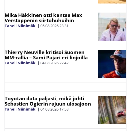
Mika Häkkinen otti kantaa Max
Verstappenin siirtohuhuihin
Taneli Niinimäki
|
05.08.2026
23:31
Thierry Neuville kritisoi Suomen
MM-rallia – Sami Pajari eri linjoilla
Taneli Niinimäki
|
04.08.2026
22:42
Toyotan data paljasti, mikä johti
Sebastien Ogierin rajuun ulosajoon
Taneli Niinimäki
|
04.08.2026
17:58