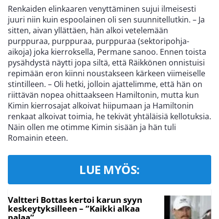
Renkaiden elinkaaren venyttäminen sujui ilmeisesti
juuri niin kuin espoolainen oli sen suunnitellutkin. – Ja
sitten, aivan yllättäen, hän alkoi vetelemään
purppuraa, purppuraa, purppuraa (sektoripohja-
aikoja) joka kierroksella, Permane sanoo. Ennen toista
pysähdystä näytti jopa siltä, että Räikkönen onnistuisi
repimään eron kiinni noustakseen kärkeen viimeiselle
stintilleen. – Oli hetki, jolloin ajattelimme, että hän on
riittävän nopea ohittaakseen Hamiltonin, mutta kun
Kimin kierrosajat alkoivat hiipumaan ja Hamiltonin
renkaat alkoivat toimia, he tekivät yhtäläisiä kellotuksia.
Näin ollen me otimme Kimin sisään ja hän tuli
Romainin eteen.
LUE MYÖS:
Valtteri Bottas kertoi karun syyn
keskeytyksilleen – ”Kaikki alkaa
palaa”