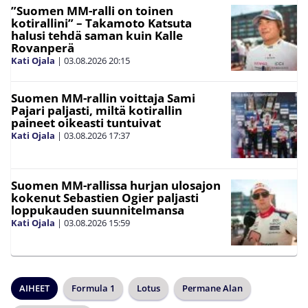
”Suomen MM-ralli on toinen
kotirallini” – Takamoto Katsuta
halusi tehdä saman kuin Kalle
Rovanperä
Kati Ojala
|
03.08.2026
20:15
Suomen MM-rallin voittaja Sami
Pajari paljasti, miltä kotirallin
paineet oikeasti tuntuivat
Kati Ojala
|
03.08.2026
17:37
Suomen MM-rallissa hurjan ulosajon
kokenut Sebastien Ogier paljasti
loppukauden suunnitelmansa
Kati Ojala
|
03.08.2026
15:59
AIHEET
Formula 1
Lotus
Permane Alan