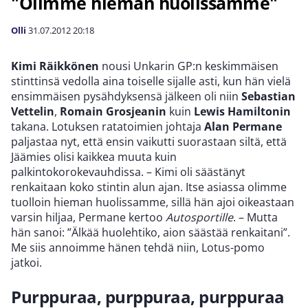
"Olimme hieman huolissamme"
Olli
31.07.2012
20:18
Kimi Räikkönen
nousi Unkarin GP:n keskimmäisen
stinttinsä vedolla aina toiselle sijalle asti, kun hän vielä
ensimmäisen pysähdyksensä jälkeen oli niin
Sebastian
Vettelin
,
Romain Grosjeanin
kuin
Lewis Hamiltonin
takana. Lotuksen ratatoimien johtaja
Alan Permane
paljastaa nyt, että ensin vaikutti suorastaan siltä, että
Jäämies olisi kaikkea muuta kuin
palkintokorokevauhdissa. – Kimi oli säästänyt
renkaitaan koko stintin alun ajan. Itse asiassa olimme
tuolloin hieman huolissamme, sillä hän ajoi oikeastaan
varsin hiljaa, Permane kertoo
Autosportille
. – Mutta
hän sanoi: ”Älkää huolehtiko, aion säästää renkaitani”.
Me siis annoimme hänen tehdä niin, Lotus-pomo
jatkoi.
Purppuraa, purppuraa, purppuraa