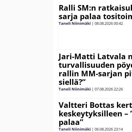
Ralli SM:n ratkaisu
sarja palaa tositoim
Taneli Niinimäki
|
08.08.2026
00:42
Jari-Matti Latvala 
turvallisuuden pöyd
rallin MM-sarjan pit
siellä?”
Taneli Niinimäki
|
07.08.2026
22:26
Valtteri Bottas ker
keskeytyksilleen – 
palaa”
Taneli Niinimäki
|
06.08.2026
23:14