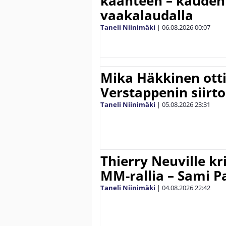
käänteen – kauden
vaakalaudalla
Taneli Niinimäki
|
06.08.2026
00:07
Mika Häkkinen ott
Verstappenin siirt
Taneli Niinimäki
|
05.08.2026
23:31
Thierry Neuville kr
MM-rallia – Sami Paj
Taneli Niinimäki
|
04.08.2026
22:42