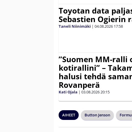
Toyotan data paljas
Sebastien Ogierin 
Taneli Niinimäki
|
04.08.2026
17:58
”Suomen MM-ralli 
kotirallini” – Tak
halusi tehdä saman
Rovanperä
Kati Ojala
|
03.08.2026
20:15
AIHEET
Button Jenson
Formul