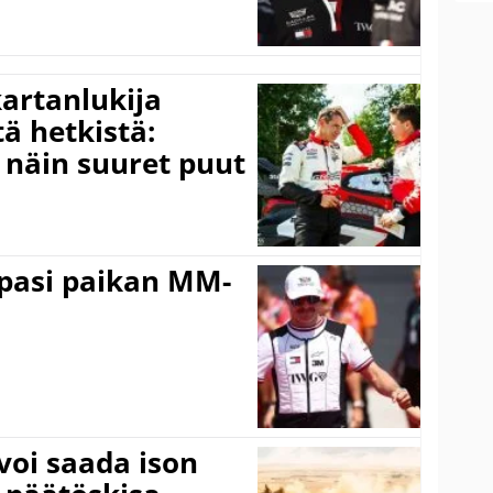
kartanlukija
ä hetkistä:
a näin suuret puut
ppasi paikan MM-
voi saada ison