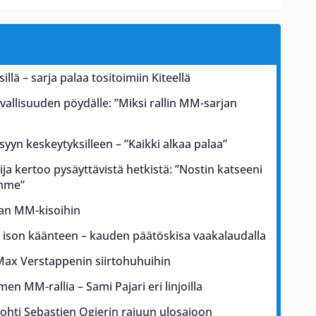
illä – sarja palaa tositoimiin Kiteellä
rvallisuuden pöydälle: ”Miksi rallin MM-sarjan
 syyn keskeytyksilleen – ”Kaikki alkaa palaa”
ja kertoo pysäyttävistä hetkistä: ”Nostin katseeni
ämme”
kan MM-kisoihin
a ison käänteen – kauden päätöskisa vaakalaudalla
Max Verstappenin siirtohuhuihin
men MM-rallia – Sami Pajari eri linjoilla
johti Sebastien Ogierin rajuun ulosajoon