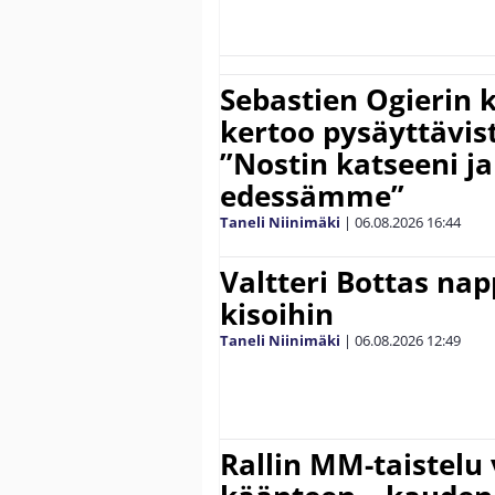
Sebastien Ogierin 
kertoo pysäyttävist
”Nostin katseeni j
edessämme”
Taneli Niinimäki
|
06.08.2026
16:44
Valtteri Bottas na
kisoihin
Taneli Niinimäki
|
06.08.2026
12:49
Rallin MM-taistelu 