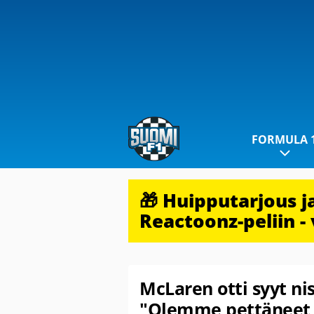
FORMULA 
🎁 Huipputarjous 
Reactoonz-peliin - 
McLaren otti syyt ni
"Olemme pettäneet 