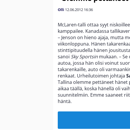
Olli
12.06.2012
16:36
McLaren-talli ottaa syyt niskoill
kamppailee. Kanadassa tallikaveri
– Jenson on hieno ajaja, mutta m
viikonloppuna. Hänen takarenkaan
stinttipituudella hänen jousitusta
sanoi
Sky Sportsin
mukaan. – Se 
autoa, jossa hän olisi voinut suo
takarenkaille, auto oli varmaanki
renkaat. Urheilutoimen johtaja
S
Tallina olemme pettäneet hänet pa
aikaa täällä, koska hänellä oli v
suunnitelmiin. Emme saaneet riitt
häntä.