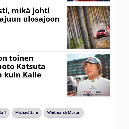
ti, mikä johti
rajuun ulosajoon
on toinen
amoto Katsuta
 kuin Kalle
a 1
Michael Sam
Whitmarsh Martin