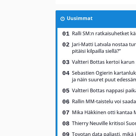
Uusimmat
Ralli SM:n ratkaisuhetket käs
Jari-Matti Latvala nostaa tu
pitäisi kilpailla siellä?”
Valtteri Bottas kertoi karun
Sebastien Ogierin kartanluki
ja näin suuret puut edess
Valtteri Bottas nappasi pai
Rallin MM-taistelu voi saad
Mika Häkkinen otti kantaa 
Thierry Neuville kritisoi Suo
Toyotan data paljasti, mikä 