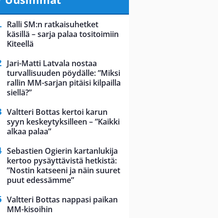
Ralli SM:n ratkaisuhetket
käsillä – sarja palaa tositoimiin
Kiteellä
Jari-Matti Latvala nostaa
turvallisuuden pöydälle: ”Miksi
rallin MM-sarjan pitäisi kilpailla
siellä?”
Valtteri Bottas kertoi karun
syyn keskeytyksilleen – ”Kaikki
alkaa palaa”
Sebastien Ogierin kartanlukija
kertoo pysäyttävistä hetkistä:
”Nostin katseeni ja näin suuret
puut edessämme”
Valtteri Bottas nappasi paikan
MM-kisoihin