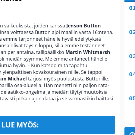
een vaikeuksista, joiden kanssa
Jenson Button
nsa voittaessa Button ajoi maaliin vasta 16:ntena.
e emme tarjonneet hänelle hyviä edellytyksiä
sa olivat täysin loppu, sillä emme testanneet
an perjantaina, tallipäällikkö
Martin Whitmarsh
oli meidän syymme. Me emme antaneet hänelle
riutua hyvin. – Kun katsoo mitä tapahtui
n ylenpalttisen kovakourainen niille. Se tappoi
am Michael
tarjosi myös puolustusta Buttonille. –
rilla osa-alueella. Hän menetti niin paljon rata-
aihdelaatikko-ongelma ja meidän täytyi muutoksia
ävästi pitkän ajon dataa ja se varmastikin haittasi
LUE MYÖS: