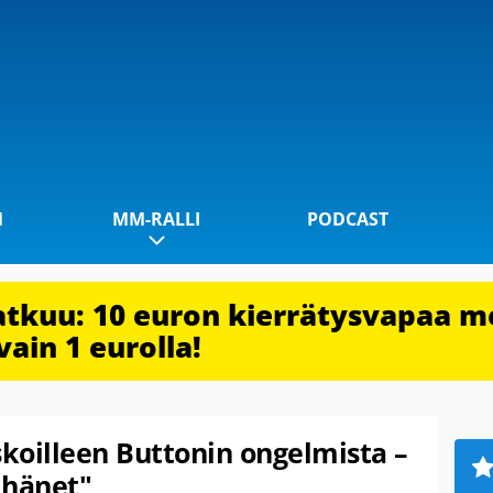
1
MM-RALLI
PODCAST
jatkuu: 10 euron kierrätysvapaa m
vain 1 eurolla!
skoilleen Buttonin ongelmista –
hänet"