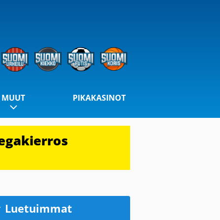
MUUT
PIKAKASINOT
egakierros
Luetuimmat