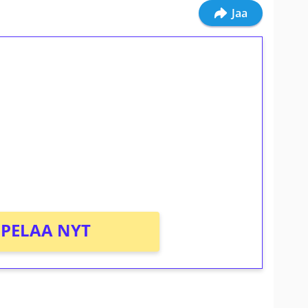
Jaa
ilmaiskierroksia ilman
osta Tuohi 1000 -peliin (arvo 0,20€ per
PELAA NYT