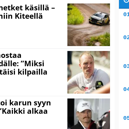
hetket käsillä –
iin Kiteellä
nostaa
älle: ”Miksi
äisi kilpailla
toi karun syyn
”Kaikki alkaa