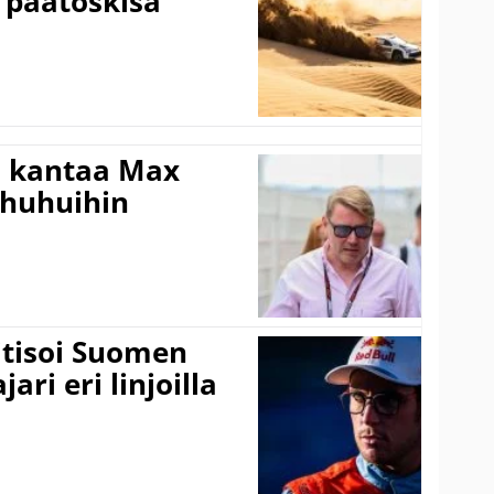
 päätöskisa
i kantaa Max
ohuhuihin
itisoi Suomen
ari eri linjoilla