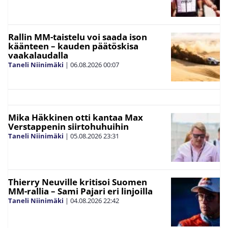
Rallin MM-taistelu voi saada ison
käänteen – kauden päätöskisa
vaakalaudalla
Taneli Niinimäki
|
06.08.2026
00:07
Mika Häkkinen otti kantaa Max
Verstappenin siirtohuhuihin
Taneli Niinimäki
|
05.08.2026
23:31
Thierry Neuville kritisoi Suomen
MM-rallia – Sami Pajari eri linjoilla
Taneli Niinimäki
|
04.08.2026
22:42