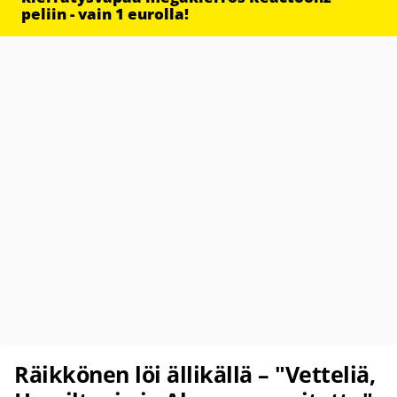
peliin - vain 1 eurolla!
Räikkönen löi ällikällä – "Vetteliä,