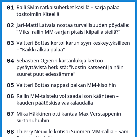
Ralli SM:n ratkaisuhetket käsillä – sarja palaa
tositoimiin Kiteellä
Jari-Matti Latvala nostaa turvallisuuden pöydälle:
”Miksi rallin MM-sarjan pitäisi kilpailla siellä?”
Valtteri Bottas kertoi karun syyn keskeytyksilleen
– ”Kaikki alkaa palaa”
Sebastien Ogierin kartanlukija kertoo
pysäyttävistä hetkistä: ”Nostin katseeni ja näin
suuret puut edessämme”
Valtteri Bottas nappasi paikan MM-kisoihin
Rallin MM-taistelu voi saada ison käänteen –
kauden päätöskisa vaakalaudalla
Mika Häkkinen otti kantaa Max Verstappenin
siirtohuhuihin
Thierry Neuville kritisoi Suomen MM-rallia – Sami