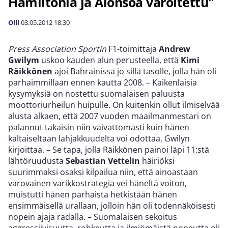
Hamiltonia ja Alonsoa varoitettu"
Olli
03.05.2012
18:30
Press Association Sportin
F1-toimittaja
Andrew
Gwilym
uskoo kauden alun perusteella, että
Kimi
Räikkönen
ajoi Bahrainissa jo sillä tasolle, jolla hän oli
parhaimmillaan ennen kautta 2008. – Kaikenlaisia
kysymyksiä on nostettu suomalaisen paluusta
moottoriurheilun huipulle. On kuitenkin ollut ilmiselvää
alusta alkaen, että 2007 vuoden maailmanmestari on
palannut takaisin niin vaivattomasti kuin hänen
kaltaiseltaan lahjakkuudelta voi odottaa, Gwilyn
kirjoittaa. – Se tapa, jolla Räikkönen painoi läpi 11:stä
lähtöruudusta
Sebastian Vettelin
häiriöksi
suurimmaksi osaksi kilpailua niin, että ainoastaan
varovainen varikkostrategia vei häneltä voiton,
muistutti hänen parhaista hetkistään hänen
ensimmäisellä urallaan, jolloin hän oli todennäköisesti
nopein ajaja radalla. – Suomalaisen sekoitus