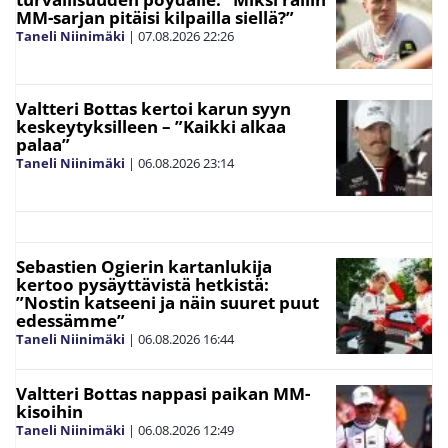
MM-sarjan pitäisi kilpailla siellä?”
Taneli Niinimäki
|
07.08.2026
22:26
Valtteri Bottas kertoi karun syyn
keskeytyksilleen – ”Kaikki alkaa
palaa”
Taneli Niinimäki
|
06.08.2026
23:14
Sebastien Ogierin kartanlukija
kertoo pysäyttävistä hetkistä:
”Nostin katseeni ja näin suuret puut
edessämme”
Taneli Niinimäki
|
06.08.2026
16:44
Valtteri Bottas nappasi paikan MM-
kisoihin
Taneli Niinimäki
|
06.08.2026
12:49