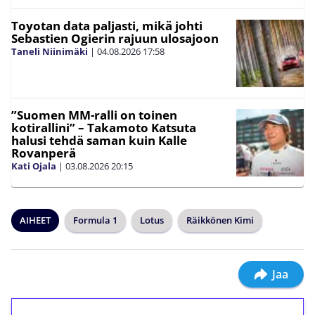
Toyotan data paljasti, mikä johti
Sebastien Ogierin rajuun ulosajoon
Taneli Niinimäki
|
04.08.2026
17:58
”Suomen MM-ralli on toinen
kotirallini” – Takamoto Katsuta
halusi tehdä saman kuin Kalle
Rovanperä
Kati Ojala
|
03.08.2026
20:15
AIHEET
Formula 1
Lotus
Räikkönen Kimi
Jaa