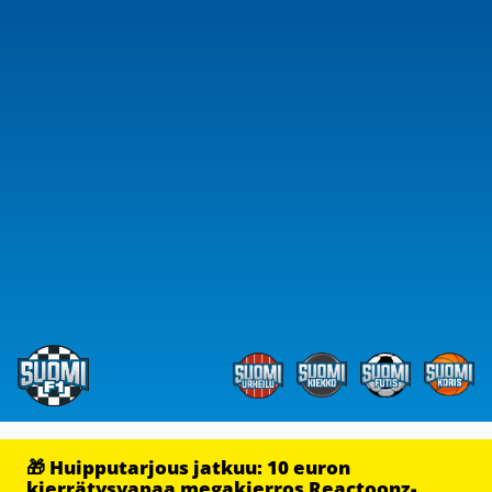
🎁 Huipputarjous jatkuu: 10 euron
kierrätysvapaa megakierros Reactoonz-