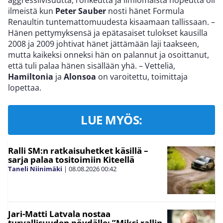
aggressiivisuutta, rohkeutta ja ilmiömäistä nopeutta oli
ilmeistä kun
Peter Sauber
nosti hänet Formula
Renaultin tuntemattomuudesta kisaamaan tallissaan. –
Hänen pettymyksensä ja epätasaiset tulokset kausilla
2008 ja 2009 johtivat hänet jättämään laji taakseen,
mutta kaikeksi onneksi hän on palannut ja osoittanut,
että tuli palaa hänen sisällään yhä. – Vetteliä,
Hamiltonia
ja
Alonsoa
on varoitettu, toimittaja
lopettaa.
LUE MYÖS:
Ralli SM:n ratkaisuhetket käsillä –
sarja palaa tositoimiin Kiteellä
Taneli Niinimäki
|
08.08.2026
00:42
Jari-Matti Latvala nostaa
turvallisuuden pöydälle: ”Miksi rallin