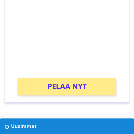
1€ = 10€ arvosta
ilmaiskierroksia ilman
kierrätystä!
Talleta 1€
Saat heti 50 ilmaiskierrosta Tuohi 1000 -
peliin (arvo 0,20€ per kierros)!
Ei kierrätysvaatimusta!
PELAA NYT
Uusimmat