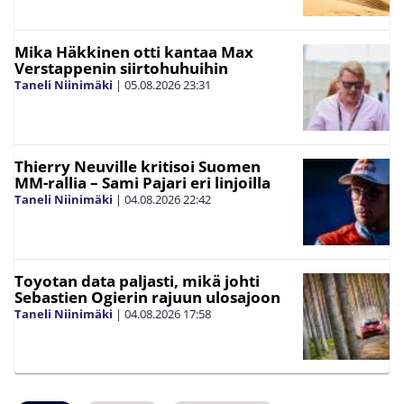
Mika Häkkinen otti kantaa Max
Verstappenin siirtohuhuihin
Taneli Niinimäki
|
05.08.2026
23:31
Thierry Neuville kritisoi Suomen
MM-rallia – Sami Pajari eri linjoilla
Taneli Niinimäki
|
04.08.2026
22:42
Toyotan data paljasti, mikä johti
Sebastien Ogierin rajuun ulosajoon
Taneli Niinimäki
|
04.08.2026
17:58