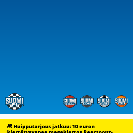
🎁 Huipputarjous jatkuu: 10 euron
kierrätysvapaa megakierros Reactoonz-