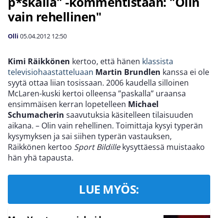
p*skalla" -kommentistaan: "Olin
vain rehellinen"
Olli
05.04.2012
12:50
Kimi Räikkönen
kertoo, että hänen
klassista
televisiohaastatteluaan
Martin Brundlen
kanssa ei ole
syytä ottaa liian tosissaan. 2006 kaudella silloinen
McLaren-kuski kertoi olleensa ”paskalla” uraansa
ensimmäisen kerran lopetelleen
Michael
Schumacherin
saavutuksia käsitelleen tilaisuuden
aikana. – Olin vain rehellinen. Toimittaja kysyi typerän
kysymyksen ja sai siihen typerän vastauksen,
Räikkönen kertoo
Sport Bildille
kysyttäessä muistaako
hän yhä tapausta.
LUE MYÖS: