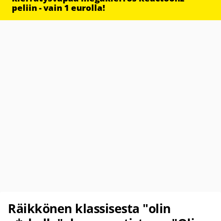
peliin - vain 1 eurolla!
Räikkönen klassisesta "olin