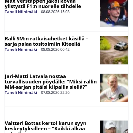
Max Verstappen jakoi kovaa
ylistystä F1:n nuorelle tähdelle
Taneli Niinimäki
|
08.08.2026
15:03
Ralli SM:n ratkaisuhetket käsillä –
sarja palaa tositoimiin Kiteellä
Taneli Niinimäki
|
08.08.2026
00:42
Jari-Matti Latvala nostaa
turvallisuuden pöydälle: ”Miksi rallin
MM-sarjan pitäisi kilpailla siellä?”
Taneli Niinimäki
|
07.08.2026
22:26
Valtteri Bottas kertoi karun syyn
keskeytyksilleen – ”Kaikki alkaa