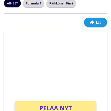
AIHEET
Formula 1
Räikkönen Kimi
Jaa
1€ = 10€ arvosta
ilmaiskierroksia ilman
kierrätystä!
Talleta 1€
Saat heti 50 ilmaiskierrosta Tuohi 1000 -
peliin (arvo 0,20€ per kierros)!
Ei kierrätysvaatimusta!
PELAA NYT