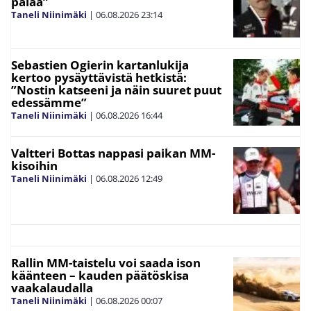
palaa”
Taneli Niinimäki
|
06.08.2026
23:14
Sebastien Ogierin kartanlukija
kertoo pysäyttävistä hetkistä:
”Nostin katseeni ja näin suuret puut
edessämme”
Taneli Niinimäki
|
06.08.2026
16:44
Valtteri Bottas nappasi paikan MM-
kisoihin
Taneli Niinimäki
|
06.08.2026
12:49
Rallin MM-taistelu voi saada ison
käänteen – kauden päätöskisa
vaakalaudalla
Taneli Niinimäki
|
06.08.2026
00:07