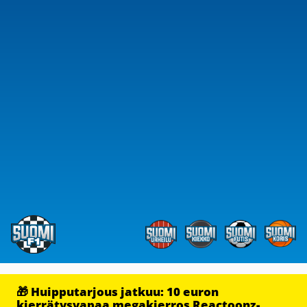
🎁 Huipputarjous jatkuu: 10 euron
kierrätysvapaa megakierros Reactoonz-