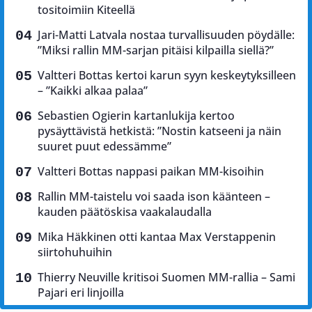
tositoimiin Kiteellä
Jari-Matti Latvala nostaa turvallisuuden pöydälle:
”Miksi rallin MM-sarjan pitäisi kilpailla siellä?”
Valtteri Bottas kertoi karun syyn keskeytyksilleen
– ”Kaikki alkaa palaa”
Sebastien Ogierin kartanlukija kertoo
pysäyttävistä hetkistä: ”Nostin katseeni ja näin
suuret puut edessämme”
Valtteri Bottas nappasi paikan MM-kisoihin
Rallin MM-taistelu voi saada ison käänteen –
kauden päätöskisa vaakalaudalla
Mika Häkkinen otti kantaa Max Verstappenin
siirtohuhuihin
Thierry Neuville kritisoi Suomen MM-rallia – Sami
Pajari eri linjoilla