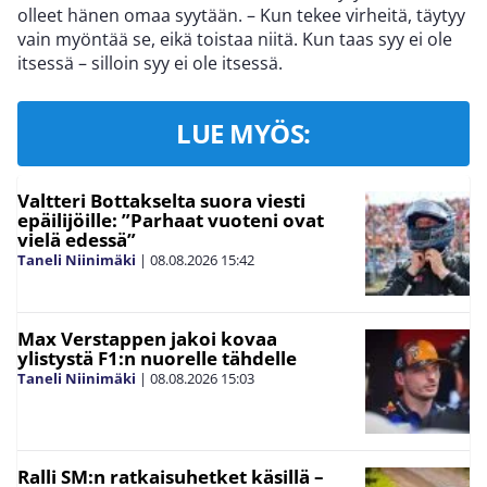
olleet hänen omaa syytään. – Kun tekee virheitä, täytyy
vain myöntää se, eikä toistaa niitä. Kun taas syy ei ole
itsessä – silloin syy ei ole itsessä.
LUE MYÖS:
Valtteri Bottakselta suora viesti
epäilijöille: ”Parhaat vuoteni ovat
vielä edessä”
Taneli Niinimäki
|
08.08.2026
15:42
Max Verstappen jakoi kovaa
ylistystä F1:n nuorelle tähdelle
Taneli Niinimäki
|
08.08.2026
15:03
Ralli SM:n ratkaisuhetket käsillä –