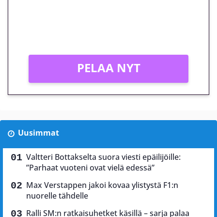
Peli: Reactoonz
Vain uusille asiakkaille!
PELAA NYT
Uusimmat
Valtteri Bottakselta suora viesti epäilijöille:
”Parhaat vuoteni ovat vielä edessä”
Max Verstappen jakoi kovaa ylistystä F1:n
nuorelle tähdelle
Ralli SM:n ratkaisuhetket käsillä – sarja palaa