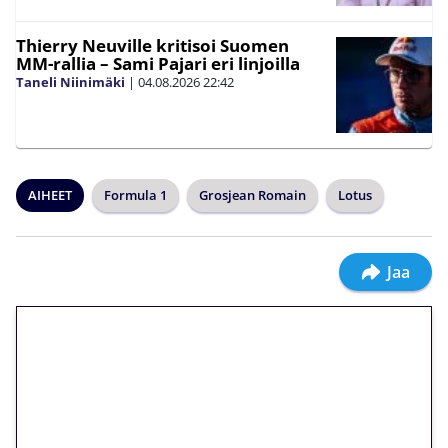
Thierry Neuville kritisoi Suomen
MM-rallia – Sami Pajari eri linjoilla
Taneli Niinimäki
|
04.08.2026
22:42
AIHEET
Formula 1
Grosjean Romain
Lotus
Jaa
🎁 Huipputarjous jatkuu: 10
euron kierrätysvapaa
megakierros Reactoonz-
peliin – vain 1 eurolla!