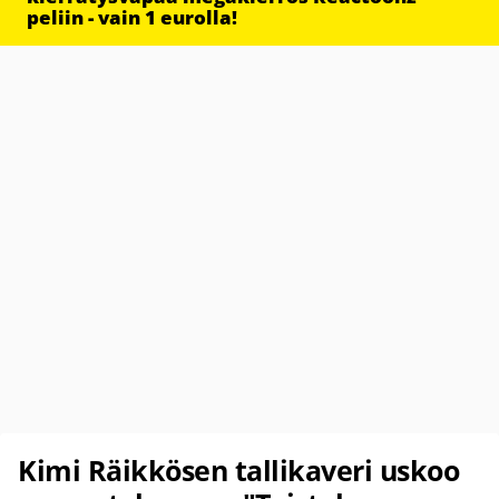
peliin - vain 1 eurolla!
Kimi Räikkösen tallikaveri uskoo