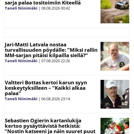
sarja palaa tositoimiin Kiteellä
Taneli Niinimäki
|
08.08.2026
00:42
Jari-Matti Latvala nostaa
turvallisuuden pöydälle: ”Miksi rallin
MM-sarjan pitäisi kilpailla siellä?”
Taneli Niinimäki
|
07.08.2026
22:26
Valtteri Bottas kertoi karun syyn
keskeytyksilleen – ”Kaikki alkaa
palaa”
Taneli Niinimäki
|
06.08.2026
23:14
Sebastien Ogierin kartanlukija
kertoo pysäyttävistä hetkistä:
”Nostin katseeni ja näin suuret puut