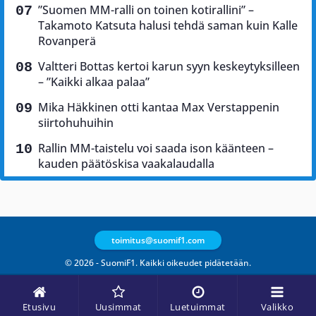
”Suomen MM-ralli on toinen kotirallini” –
Takamoto Katsuta halusi tehdä saman kuin Kalle
Rovanperä
Valtteri Bottas kertoi karun syyn keskeytyksilleen
– ”Kaikki alkaa palaa”
Mika Häkkinen otti kantaa Max Verstappenin
siirtohuhuihin
Rallin MM-taistelu voi saada ison käänteen –
kauden päätöskisa vaakalaudalla
toimitus@suomif1.com
© 2026 - SuomiF1. Kaikki oikeudet pidätetään.
Etusivu
Uusimmat
Luetuimmat
Valikko