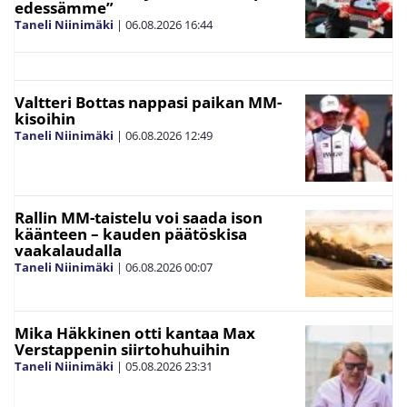
edessämme”
Taneli Niinimäki
|
06.08.2026
16:44
Valtteri Bottas nappasi paikan MM-
kisoihin
Taneli Niinimäki
|
06.08.2026
12:49
Rallin MM-taistelu voi saada ison
käänteen – kauden päätöskisa
vaakalaudalla
Taneli Niinimäki
|
06.08.2026
00:07
Mika Häkkinen otti kantaa Max
Verstappenin siirtohuhuihin
Taneli Niinimäki
|
05.08.2026
23:31