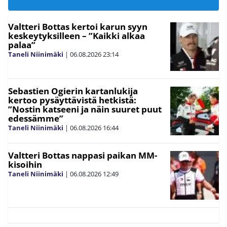
Valtteri Bottas kertoi karun syyn
keskeytyksilleen – ”Kaikki alkaa
palaa”
Taneli Niinimäki
|
06.08.2026
23:14
Sebastien Ogierin kartanlukija
kertoo pysäyttävistä hetkistä:
”Nostin katseeni ja näin suuret puut
edessämme”
Taneli Niinimäki
|
06.08.2026
16:44
Valtteri Bottas nappasi paikan MM-
kisoihin
Taneli Niinimäki
|
06.08.2026
12:49