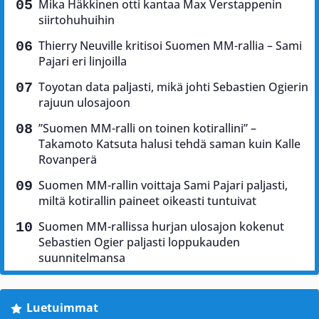
Mika Häkkinen otti kantaa Max Verstappenin
siirtohuhuihin
Thierry Neuville kritisoi Suomen MM-rallia – Sami
Pajari eri linjoilla
Toyotan data paljasti, mikä johti Sebastien Ogierin
rajuun ulosajoon
”Suomen MM-ralli on toinen kotirallini” –
Takamoto Katsuta halusi tehdä saman kuin Kalle
Rovanperä
Suomen MM-rallin voittaja Sami Pajari paljasti,
miltä kotirallin paineet oikeasti tuntuivat
Suomen MM-rallissa hurjan ulosajon kokenut
Sebastien Ogier paljasti loppukauden
suunnitelmansa
Luetuimmat