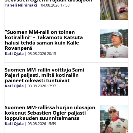
Taneli Niinimäki
|
04.08.2026
17:58
”Suomen MM-ralli on toinen
kotirallini” – Takamoto Katsuta
halusi tehdä saman kuin Kalle
Rovanperä
Kati Ojala
|
03.08.2026
20:15
Suomen MM-rallin voittaja Sami
Pajari paljasti, miltä kotirallin
paineet oikeasti tuntuivat
Kati Ojala
|
03.08.2026
17:37
Suomen MM-rallissa hurjan ulosajon
kokenut Sebastien Ogier paljasti
loppukauden suunnitelmansa
Kati Ojala
|
03.08.2026
15:59