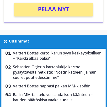
PELAA NYT
Uusimmat
Valtteri Bottas kertoi karun syyn keskeytyksilleen
– ”Kaikki alkaa palaa”
Sebastien Ogierin kartanlukija kertoo
pysäyttävistä hetkistä: ”Nostin katseeni ja näin
suuret puut edessämme”
Valtteri Bottas nappasi paikan MM-kisoihin
Rallin MM-taistelu voi saada ison käänteen –
kauden päätöskisa vaakalaudalla