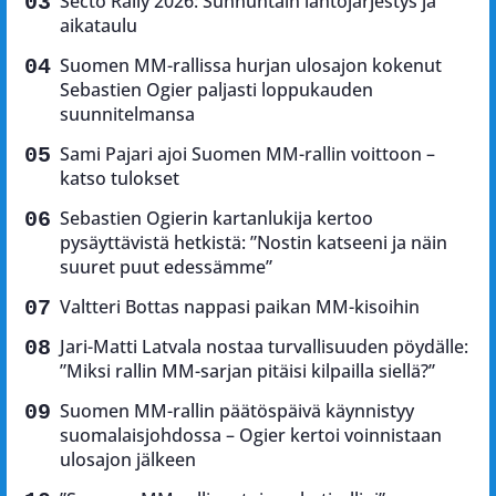
Secto Rally 2026: Sunnuntain lähtöjärjestys ja
aikataulu
Suomen MM-rallissa hurjan ulosajon kokenut
Sebastien Ogier paljasti loppukauden
suunnitelmansa
Sami Pajari ajoi Suomen MM-rallin voittoon –
katso tulokset
Sebastien Ogierin kartanlukija kertoo
pysäyttävistä hetkistä: ”Nostin katseeni ja näin
suuret puut edessämme”
Valtteri Bottas nappasi paikan MM-kisoihin
Jari-Matti Latvala nostaa turvallisuuden pöydälle:
”Miksi rallin MM-sarjan pitäisi kilpailla siellä?”
Suomen MM-rallin päätöspäivä käynnistyy
suomalaisjohdossa – Ogier kertoi voinnistaan
ulosajon jälkeen