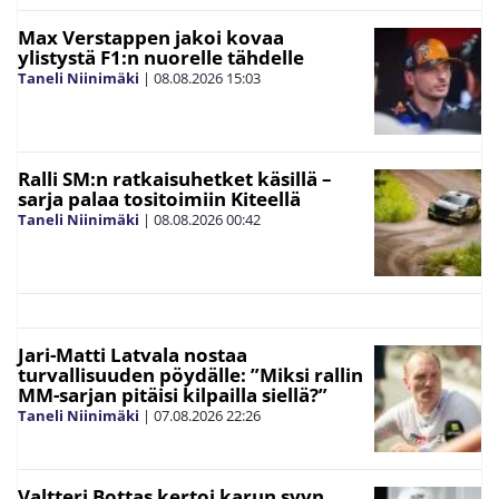
Max Verstappen jakoi kovaa
ylistystä F1:n nuorelle tähdelle
Taneli Niinimäki
|
08.08.2026
15:03
Ralli SM:n ratkaisuhetket käsillä –
sarja palaa tositoimiin Kiteellä
Taneli Niinimäki
|
08.08.2026
00:42
Jari-Matti Latvala nostaa
turvallisuuden pöydälle: ”Miksi rallin
MM-sarjan pitäisi kilpailla siellä?”
Taneli Niinimäki
|
07.08.2026
22:26
Valtteri Bottas kertoi karun syyn