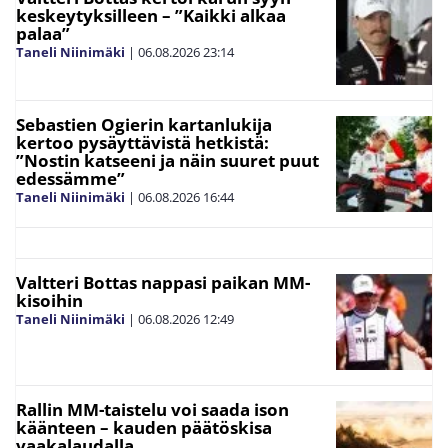
keskeytyksilleen – ”Kaikki alkaa
palaa”
Taneli Niinimäki
|
06.08.2026
23:14
Sebastien Ogierin kartanlukija
kertoo pysäyttävistä hetkistä:
”Nostin katseeni ja näin suuret puut
edessämme”
Taneli Niinimäki
|
06.08.2026
16:44
Valtteri Bottas nappasi paikan MM-
kisoihin
Taneli Niinimäki
|
06.08.2026
12:49
Rallin MM-taistelu voi saada ison
käänteen – kauden päätöskisa
vaakalaudalla