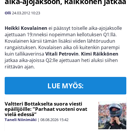
aika-ajojaksoon, Räikkönen jatkaa
Olli
24.03.2012
10:23
Heikki Kovalainen
ei päässyt toiselle aika-ajojaksolle
ajettuaan 19:nneksi nopeimman kellotuksen Q1:llä.
Kovalainen kärsii tämän lisäksi viiden lähtöruudun
rangaistuksen. Kovalaisen aika oli kuitenkin parempi
kuin tallikaverinsa
Vitali Petrovin
.
Kimi Räikkönen
jatkaa aika-ajoissa Q2:lle ajettuaan heti aluksi siihen
riittävän ajan.
LUE MYÖS:
Valtteri Bottakselta suora viesti
epäilijöille: ”Parhaat vuoteni ovat
vielä edessä”
Taneli Niinimäki
|
08.08.2026
15:42