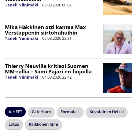
Taneli Niinimäki
|
06.08.2026
00:07
Mika Häkkinen otti kantaa Max
Verstappenin siirtohuhuihin
Taneli Niinimäki
|
05.08.2026
23:31
Thierry Neuville kritisoi Suomen
MM-rallia – Sami Pajari eri linjoilla
Taneli Niinimäki
|
04.08.2026
22:42
AIHEET
Caterham
Formula 1
Kovalainen Heikki
Lotus
Räikkönen Kimi