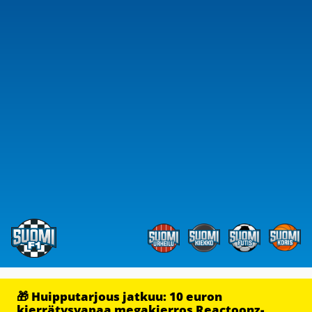
🎁 Huipputarjous jatkuu: 10 euron
kierrätysvapaa megakierros Reactoonz-