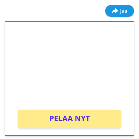
Jaa
1€ = 10€ arvosta
ilmaiskierroksia ilman
kierrätystä!
Talleta 1€
Saat heti 50 ilmaiskierrosta Tuohi 1000 -
peliin (arvo 0,20€ per kierros)!
Ei kierrätysvaatimusta!
PELAA NYT