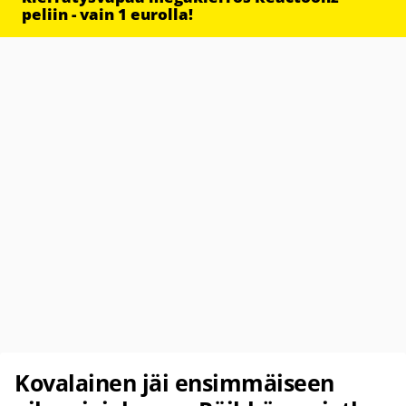
peliin - vain 1 eurolla!
Kovalainen jäi ensimmäiseen