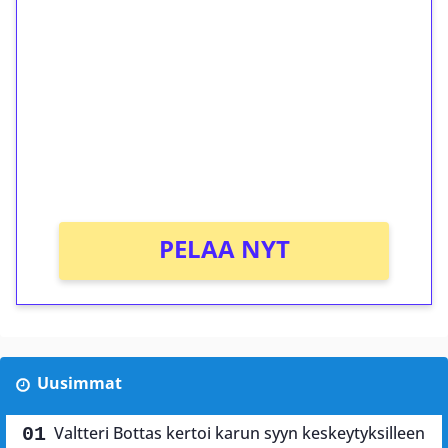
ilmaiskierroksia ilman
kierrätystä!
Talleta 1€
Saat heti 50 ilmaiskierrosta Tuohi 1000 -
peliin (arvo 0,20€ per kierros)!
Ei kierrätysvaatimusta!
PELAA NYT
Uusimmat
Valtteri Bottas kertoi karun syyn keskeytyksilleen