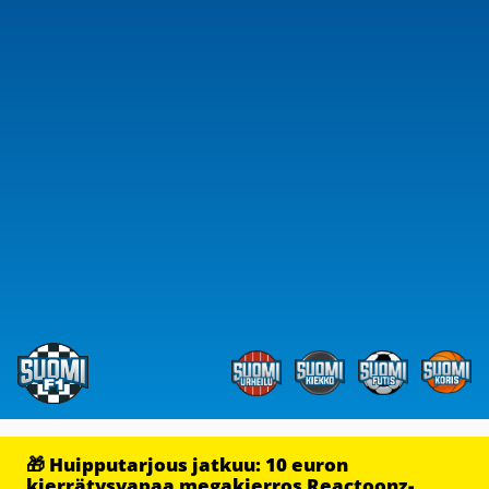
🎁 Huipputarjous jatkuu: 10 euron
kierrätysvapaa megakierros Reactoonz-