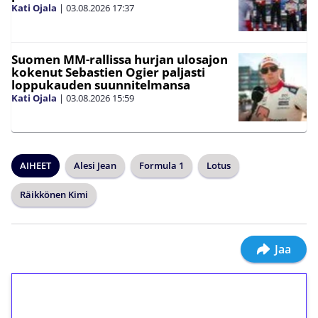
Kati Ojala
|
03.08.2026
17:37
Suomen MM-rallissa hurjan ulosajon
kokenut Sebastien Ogier paljasti
loppukauden suunnitelmansa
Kati Ojala
|
03.08.2026
15:59
AIHEET
Alesi Jean
Formula 1
Lotus
Räikkönen Kimi
Jaa
1€ = 10€ arvosta