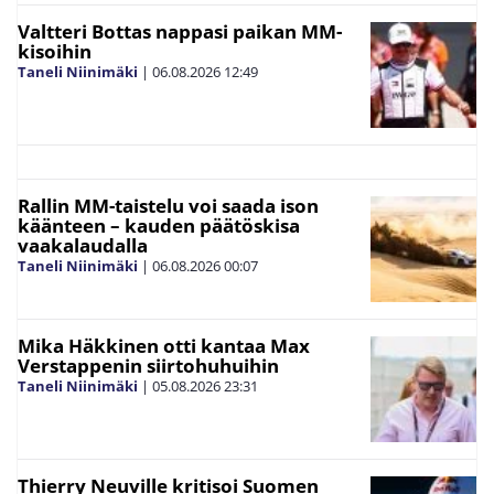
Valtteri Bottas nappasi paikan MM-
kisoihin
Taneli Niinimäki
|
06.08.2026
12:49
Rallin MM-taistelu voi saada ison
käänteen – kauden päätöskisa
vaakalaudalla
Taneli Niinimäki
|
06.08.2026
00:07
Mika Häkkinen otti kantaa Max
Verstappenin siirtohuhuihin
Taneli Niinimäki
|
05.08.2026
23:31
Thierry Neuville kritisoi Suomen