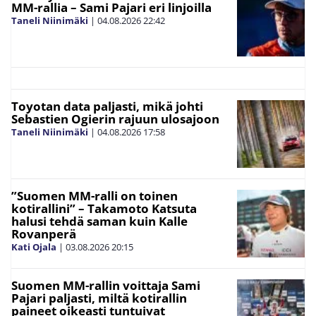
MM-rallia – Sami Pajari eri linjoilla
Taneli Niinimäki
|
04.08.2026
22:42
Toyotan data paljasti, mikä johti
Sebastien Ogierin rajuun ulosajoon
Taneli Niinimäki
|
04.08.2026
17:58
”Suomen MM-ralli on toinen
kotirallini” – Takamoto Katsuta
halusi tehdä saman kuin Kalle
Rovanperä
Kati Ojala
|
03.08.2026
20:15
Suomen MM-rallin voittaja Sami
Pajari paljasti, miltä kotirallin
paineet oikeasti tuntuivat