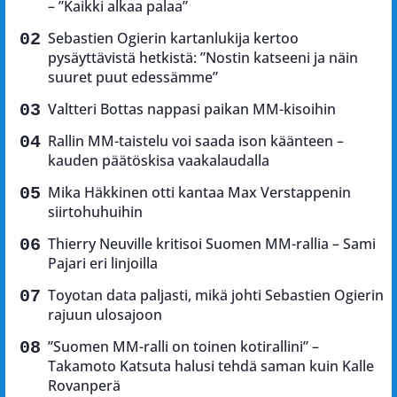
– ”Kaikki alkaa palaa”
Sebastien Ogierin kartanlukija kertoo
pysäyttävistä hetkistä: ”Nostin katseeni ja näin
suuret puut edessämme”
Valtteri Bottas nappasi paikan MM-kisoihin
Rallin MM-taistelu voi saada ison käänteen –
kauden päätöskisa vaakalaudalla
Mika Häkkinen otti kantaa Max Verstappenin
siirtohuhuihin
Thierry Neuville kritisoi Suomen MM-rallia – Sami
Pajari eri linjoilla
Toyotan data paljasti, mikä johti Sebastien Ogierin
rajuun ulosajoon
”Suomen MM-ralli on toinen kotirallini” –
Takamoto Katsuta halusi tehdä saman kuin Kalle
Rovanperä