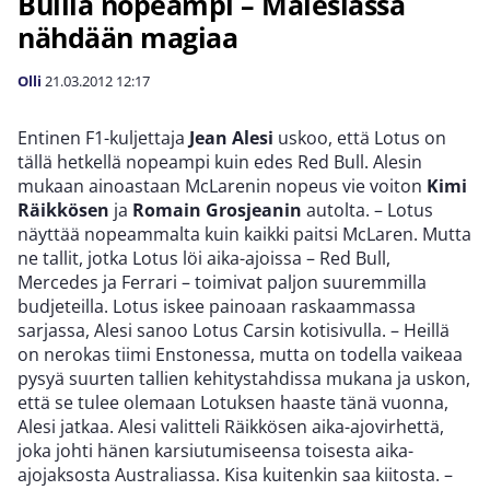
Bullia nopeampi – Malesiassa
nähdään magiaa
Olli
21.03.2012
12:17
Entinen F1-kuljettaja
Jean Alesi
uskoo, että Lotus on
tällä hetkellä nopeampi kuin edes Red Bull. Alesin
mukaan ainoastaan McLarenin nopeus vie voiton
Kimi
Räikkösen
ja
Romain Grosjeanin
autolta. – Lotus
näyttää nopeammalta kuin kaikki paitsi McLaren. Mutta
ne tallit, jotka Lotus löi aika-ajoissa – Red Bull,
Mercedes ja Ferrari – toimivat paljon suuremmilla
budjeteilla. Lotus iskee painoaan raskaammassa
sarjassa, Alesi sanoo Lotus Carsin kotisivulla. – Heillä
on nerokas tiimi Enstonessa, mutta on todella vaikeaa
pysyä suurten tallien kehitystahdissa mukana ja uskon,
että se tulee olemaan Lotuksen haaste tänä vuonna,
Alesi jatkaa. Alesi valitteli Räikkösen aika-ajovirhettä,
joka johti hänen karsiutumiseensa toisesta aika-
ajojaksosta Australiassa. Kisa kuitenkin saa kiitosta. –