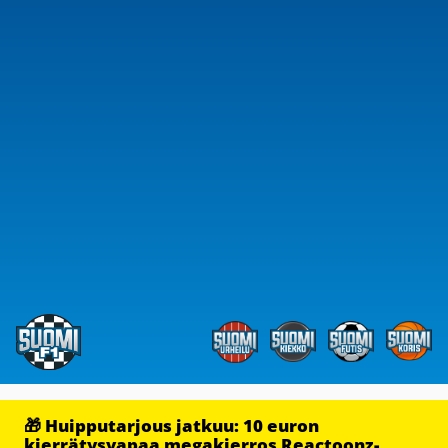
🎁 Huipputarjous jatkuu: 10 euron
kierrätysvapaa megakierros Reactoonz-