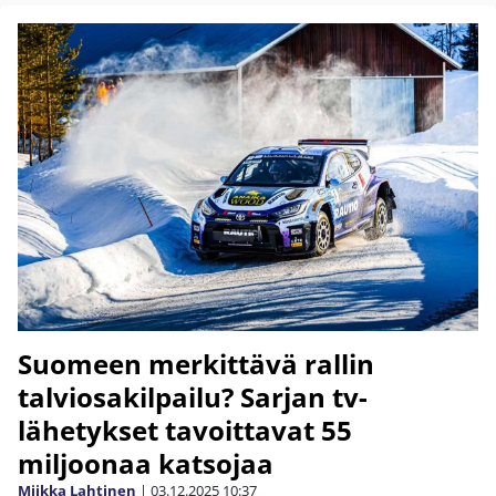
Suomeen merkittävä rallin
talviosakilpailu? Sarjan tv-
lähetykset tavoittavat 55
miljoonaa katsojaa
Miikka Lahtinen
|
03.12.2025
10:37