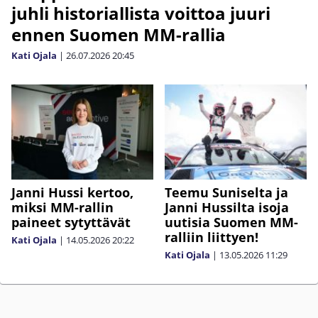
juhli historiallista voittoa juuri
ennen Suomen MM-rallia
Kati Ojala
|
26.07.2026
20:45
Janni Hussi kertoo,
Teemu Suniselta ja
miksi MM-rallin
Janni Hussilta isoja
paineet sytyttävät
uutisia Suomen MM-
ralliin liittyen!
Kati Ojala
|
14.05.2026
20:22
Kati Ojala
|
13.05.2026
11:29