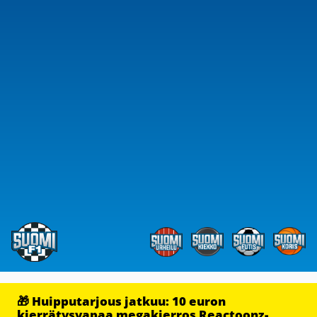
🎁 Huipputarjous jatkuu: 10 euron
kierrätysvapaa megakierros Reactoonz-