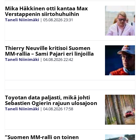
Mika Häkkinen otti kantaa Max
Verstappenin siirtohuhuihin
Taneli Niinimäki
|
05.08.2026
23:31
Thierry Neuville kritisoi Suomen
MM-rallia – Sami Pajari eri linjoilla
Taneli Niinimäki
|
04.08.2026
22:42
Toyotan data paljasti, mikä johti
Sebastien Ogierin rajuun ulosajoon
Taneli Niinimäki
|
04.08.2026
17:58
”Suomen MM-ralli on toinen