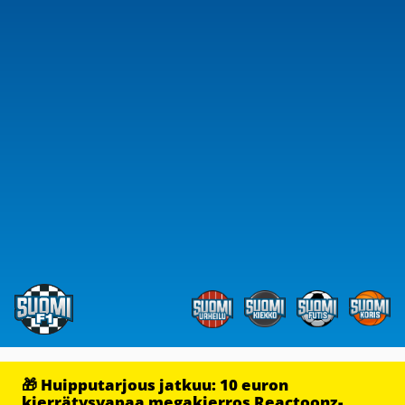
🎁 Huipputarjous jatkuu: 10 euron
kierrätysvapaa megakierros Reactoonz-