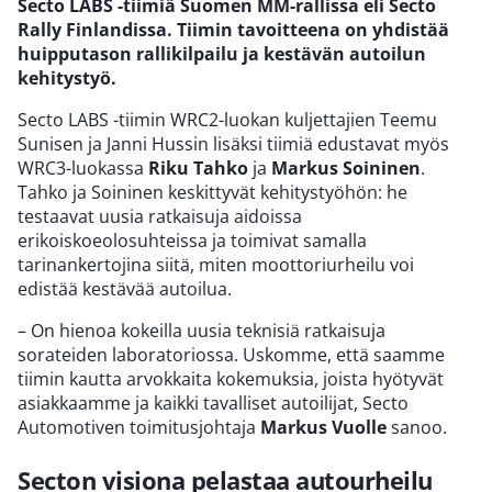
Secto LABS -tiimiä Suomen MM-rallissa eli Secto
Rally Finlandissa. Tiimin tavoitteena on yhdistää
huipputason rallikilpailu ja kestävän autoilun
kehitystyö.
Secto LABS -tiimin WRC2-luokan kuljettajien Teemu
Sunisen ja Janni Hussin lisäksi tiimiä edustavat myös
WRC3-luokassa
Riku Tahko
ja
Markus Soininen
.
Tahko ja Soininen keskittyvät kehitystyöhön: he
testaavat uusia ratkaisuja aidoissa
erikoiskoeolosuhteissa ja toimivat samalla
tarinankertojina siitä, miten moottoriurheilu voi
edistää kestävää autoilua.
– On hienoa kokeilla uusia teknisiä ratkaisuja
sorateiden laboratoriossa. Uskomme, että saamme
tiimin kautta arvokkaita kokemuksia, joista hyötyvät
asiakkaamme ja kaikki tavalliset autoilijat, Secto
Automotiven toimitusjohtaja
Markus Vuolle
sanoo.
Secton visiona pelastaa autourheilu