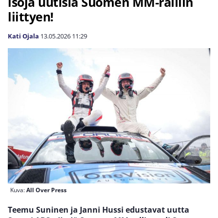
isoja uutisia Suomen MM-ralliin
liittyen!
Kati Ojala
13.05.2026
11:29
Kuva:
All Over Press
Teemu Suninen ja Janni Hussi edustavat uutta