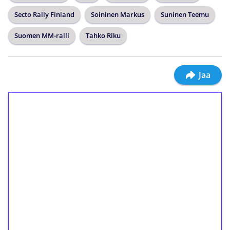
Secto Rally Finland
Soininen Markus
Suninen Teemu
Suomen MM-ralli
Tahko Riku
Jaa
1€ = 10€ arvosta
ilmaiskierroksia ilman
kierrätystä!
Talleta 1€
Saat heti 50 ilmaiskierrosta Tuohi 1000 -
peliin (arvo 0,20€ per kierros)!
Ei kierrätysvaatimusta!