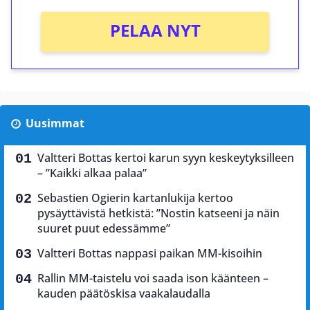
PELAA NYT
Uusimmat
Valtteri Bottas kertoi karun syyn keskeytyksilleen
– ”Kaikki alkaa palaa”
Sebastien Ogierin kartanlukija kertoo
pysäyttävistä hetkistä: ”Nostin katseeni ja näin
suuret puut edessämme”
Valtteri Bottas nappasi paikan MM-kisoihin
Rallin MM-taistelu voi saada ison käänteen –
kauden päätöskisa vaakalaudalla