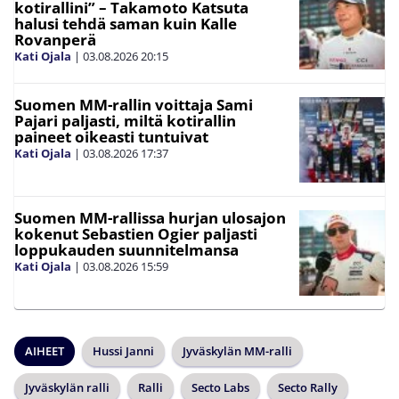
kotirallini” – Takamoto Katsuta
halusi tehdä saman kuin Kalle
Rovanperä
Kati Ojala
|
03.08.2026
20:15
Suomen MM-rallin voittaja Sami
Pajari paljasti, miltä kotirallin
paineet oikeasti tuntuivat
Kati Ojala
|
03.08.2026
17:37
Suomen MM-rallissa hurjan ulosajon
kokenut Sebastien Ogier paljasti
loppukauden suunnitelmansa
Kati Ojala
|
03.08.2026
15:59
AIHEET
Hussi Janni
Jyväskylän MM-ralli
Jyväskylän ralli
Ralli
Secto Labs
Secto Rally