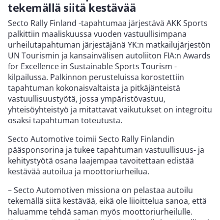
tekemällä siitä kestävää
Secto Rally Finland -tapahtumaa järjestävä AKK Sports
palkittiin maaliskuussa vuoden vastuullisimpana
urheilutapahtuman järjestäjänä YK:n matkailujärjestön
UN Tourismin ja kansainvälisen autoliiton FIA:n Awards
for Excellence in Sustainable Sports Tourism -
kilpailussa. Palkinnon perusteluissa korostettiin
tapahtuman kokonaisvaltaista ja pitkäjänteistä
vastuullisuustyötä, jossa ympäristövastuu,
yhteisöyhteistyö ja mitattavat vaikutukset on integroitu
osaksi tapahtuman toteutusta.
Secto Automotive toimii Secto Rally Finlandin
pääsponsorina ja tukee tapahtuman vastuullisuus- ja
kehitystyötä osana laajempaa tavoitettaan edistää
kestävää autoilua ja moottoriurheilua.
– Secto Automotiven missiona on pelastaa autoilu
tekemällä siitä kestävää, eikä ole liioittelua sanoa, että
haluamme tehdä saman myös moottoriurheilulle.