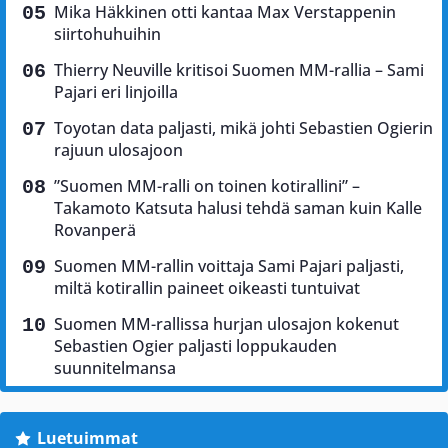
Mika Häkkinen otti kantaa Max Verstappenin
siirtohuhuihin
Thierry Neuville kritisoi Suomen MM-rallia – Sami
Pajari eri linjoilla
Toyotan data paljasti, mikä johti Sebastien Ogierin
rajuun ulosajoon
”Suomen MM-ralli on toinen kotirallini” –
Takamoto Katsuta halusi tehdä saman kuin Kalle
Rovanperä
Suomen MM-rallin voittaja Sami Pajari paljasti,
miltä kotirallin paineet oikeasti tuntuivat
Suomen MM-rallissa hurjan ulosajon kokenut
Sebastien Ogier paljasti loppukauden
suunnitelmansa
Luetuimmat