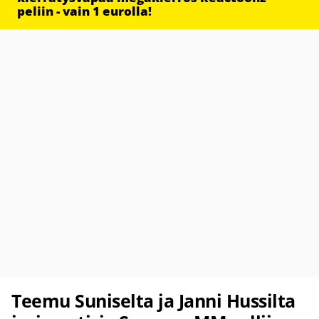
peliin - vain 1 eurolla!
Teemu Suniselta ja Janni Hussilta