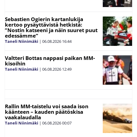
Sebastien Ogierin kartanlukija
kertoo pysäyttävistä hetkistä:
”Nostin katseeni ja näin suuret puut
edessämme”
Taneli Niinimäki
|
06.08.2026
16:44
Valtteri Bottas nappasi paikan MM-
kisoihin
Taneli Niinimäki
|
06.08.2026
12:49
Rallin MM-taistelu voi saada ison
käänteen – kauden päätöskisa
vaakalaudalla
Taneli Niinimäki
|
06.08.2026
00:07