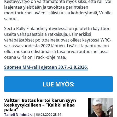
Kestävyystyö on välttämätöntä myös siksi, että ralli voi
laajentaa yleisöään ja tavoittaa perinteisen
moottoriurheiluväen lisäksi uusia kohderyhmiä, Vuolle
sanoo.
Secto Rally Finlandin yhteydessä on jo otettu käyttöön
useita vähäpäästöisiä ratkaisuja. Esimerkiksi
vähäpäästöiset polttoaineet ovat olleet käytössä WRC-
sarjassa vuodesta 2022 lähtien. Lisäksi tapahtuma on
ollut mukana edistämässä tasa-arvoa autourheilussa
osana Girls on Track -ohjelmaa.
Suomen MM-ralli ajetaan 30.7.–2.8.2026.
LUE MYÖS:
Valtteri Bottas kertoi karun syyn
keskeytyksilleen – ”Kaikki alkaa
palaa”
Taneli Niinimäki
|
06.08.2026
23:14