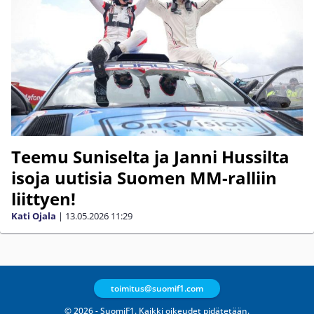
Teemu Suniselta ja Janni Hussilta
isoja uutisia Suomen MM-ralliin
liittyen!
Kati Ojala
|
13.05.2026
11:29
toimitus@suomif1.com
© 2026 - SuomiF1. Kaikki oikeudet pidätetään.