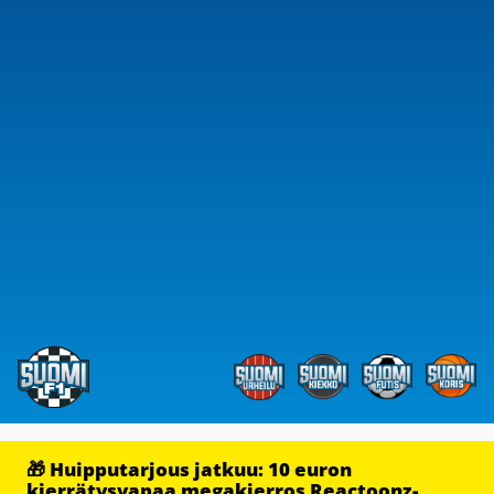
🎁 Huipputarjous jatkuu: 10 euron
kierrätysvapaa megakierros Reactoonz-