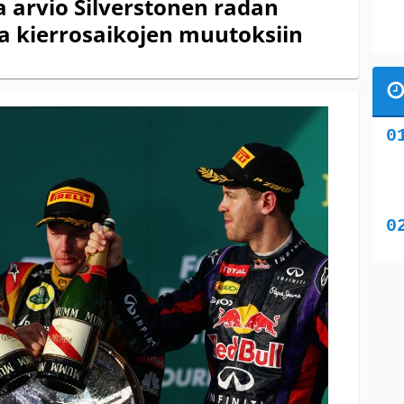
a arvio Silverstonen radan
a kierrosaikojen muutoksiin