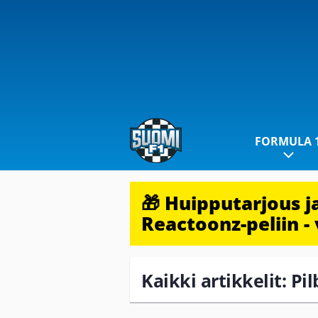
FORMULA 
🎁 Huipputarjous 
Reactoonz-peliin - 
Kaikki artikkelit: P