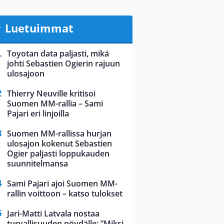
Luetuimmat
Toyotan data paljasti, mikä
johti Sebastien Ogierin rajuun
ulosajoon
Thierry Neuville kritisoi
Suomen MM-rallia – Sami
Pajari eri linjoilla
Suomen MM-rallissa hurjan
ulosajon kokenut Sebastien
Ogier paljasti loppukauden
suunnitelmansa
Sami Pajari ajoi Suomen MM-
rallin voittoon – katso tulokset
Jari-Matti Latvala nostaa
turvallisuuden pöydälle: ”Miksi