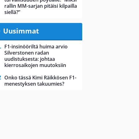
rallin MM-sarjan pitäisi kilpailla
siellä?”
Uusimmat
F1-insinööriltä huima arvio
Silverstonen radan
uudistuksesta: johtaa
kierrosaikojen muutoksiin
Onko tässä Kimi Räikkösen F1-
menestyksen takuumies?