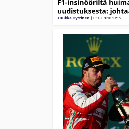
F1-insinööriltä huim
uudistuksesta: johta
Tuukka Hyttinen
|
05.07.2018
13:15