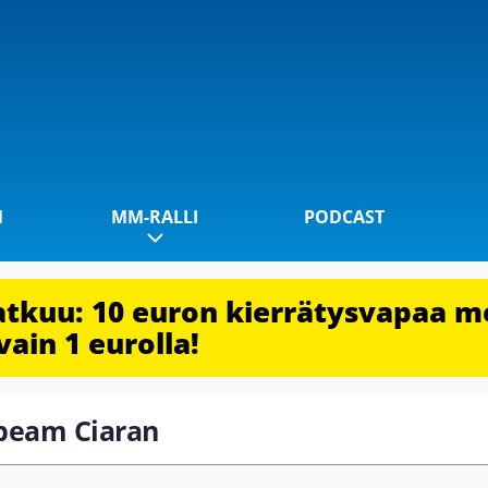
1
MM-RALLI
PODCAST
jatkuu: 10 euron kierrätysvapaa m
vain 1 eurolla!
ilbeam Ciaran