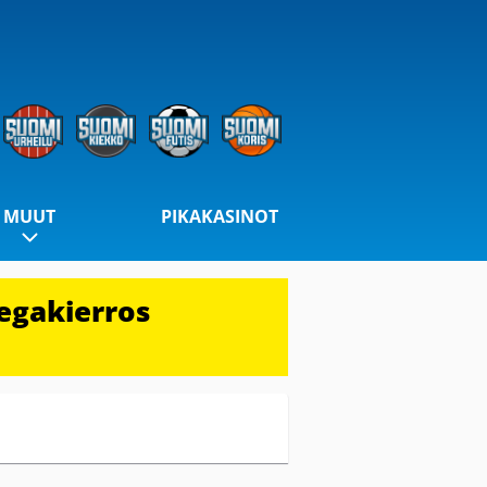
MUUT
PIKAKASINOT
egakierros