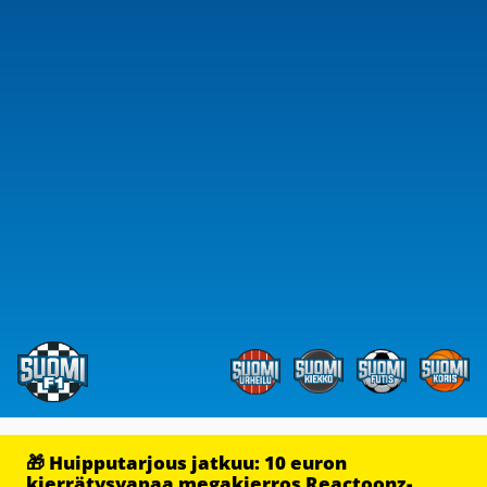
🎁 Huipputarjous jatkuu: 10 euron
kierrätysvapaa megakierros Reactoonz-