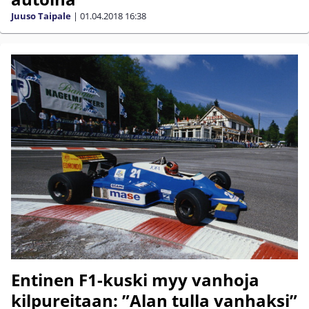
Juuso Taipale
|
01.04.2018
16:38
Entinen F1-kuski myy vanhoja
kilpureitaan: ”Alan tulla vanhaksi”