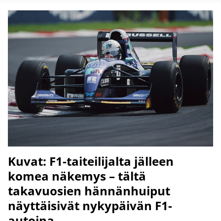
Kuvat: F1-taiteilijalta jälleen
komea näkemys – tältä
takavuosien hännänhuiput
näyttäisivät nykypäivän F1-
autoina