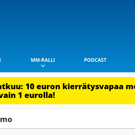
1
MM-RALLI
PODCAST
jatkuu: 10 euron kierrätysvapaa m
vain 1 eurolla!
ismo