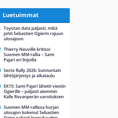
Luetuimmat
Toyotan data paljasti, mikä
johti Sebastien Ogierin rajuun
ulosajoon
Thierry Neuville kritisoi
Suomen MM-rallia – Sami
Pajari eri linjoilla
Secto Rally 2026: Sunnuntain
lähtöjärjestys ja aikataulu
EK15: Sami Pajari lähetti viestin
Ogierille – paljasti aiemmin
Kalle Rovanperän varoituksen
Suomen MM-rallissa hurjan
ulosajon kokenut Sebastien
Ogier paljasti loppukauden