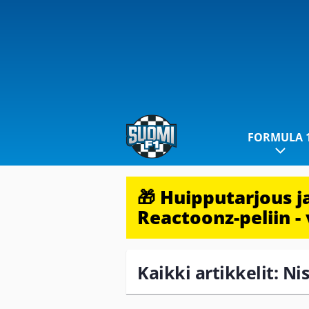
FORMULA 
🎁 Huipputarjous 
Reactoonz-peliin - 
Kaikki artikkelit: N