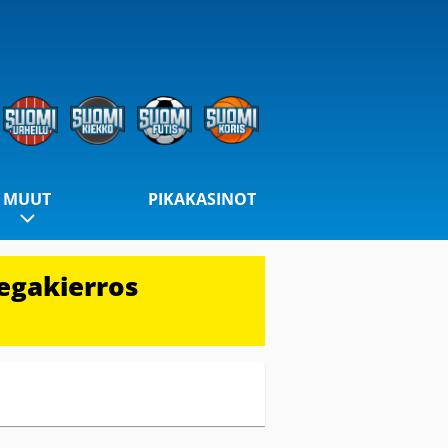
MUUT
PIKAKASINOT
egakierros